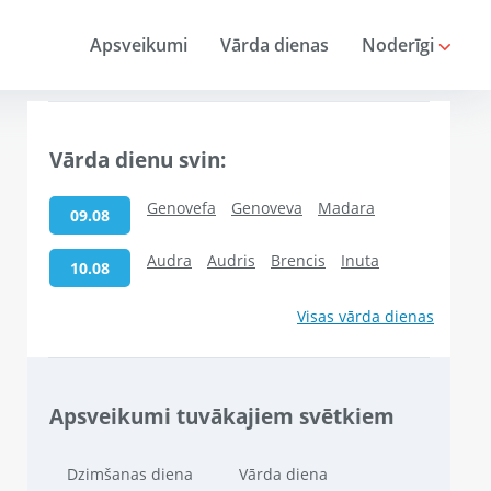
Apsveikumi
Vārda dienas
Noderīgi
Vārda dienu svin:
Genovefa
Genoveva
Madara
09.08
Audra
Audris
Brencis
Inuta
10.08
Visas vārda dienas
Apsveikumi tuvākajiem svētkiem
Dzimšanas diena
Vārda diena