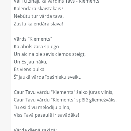
Vai Tu zināji, ka vārdiņš Tavs - Klements
Kalendārā skaistākais?
Nebūtu tur vārda tava,
Zustu kalendāra slava!
Vārds "Klements"
Kā ābols zarā spulgo
Un aicina pie sevis ciemos steigt,
Un Es jau nāku,
Es viens pulkā
Šī jaukā vārda īpašnieku sveikt.
Caur Tavu vārdu "Klements" šalko jūras vilnis,
Caur Tavu vārdu "Klements" spēlē gliemežvāks.
Tu esi divu melodiju pilna,
Viss Tavā pasaulē ir savādāks!
Vārda dienā saki tā: