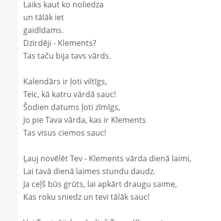
Laiks kaut ko noliedza
un tālāk iet
gaidīdams.
Dzirdēji - Klements?
Tas taču bija tavs vārds.
Kalendārs ir ļoti viltīgs,
Teic, kā katru vārdā sauc!
Šodien datums ļoti zīmīgs,
Jo pie Tava vārda, kas ir Klements
Tas visus ciemos sauc!
Ļauj novēlēt Tev - Klements vārda dienā laimi,
Lai tavā dienā laimes stundu daudz.
Ja ceļš būs grūts, lai apkārt draugu saime,
Kas roku sniedz un tevi tālāk sauc!