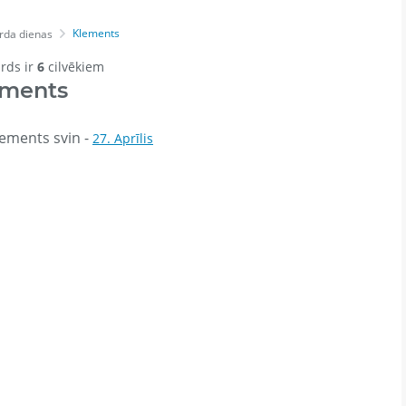
Klements
rda dienas
ārds ir
6
cilvēkiem
ements
ements svin -
27. Aprīlis