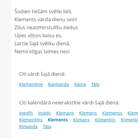
Šodien tiešām svētki lieli,
Klements vārda dienu svin!
Zilus neaizmirstulīšu ziedus
Upes viļņos kaisu es,
Lai tie šajā svētku dienā,
Nemirstīgas laimes nes!
Citi vārdi šajā dienā:
Klementīne
Raimonda
Raina
Tāle
Citi kalendārā neierakstītie vārdi šajā dienā:
Ingolfs
Inolds
Klemans
Klemens
Klemenss
Klem
Klementīns
Klements
Klimans
Klimentijs
Kliment
Rimonda
Tāla