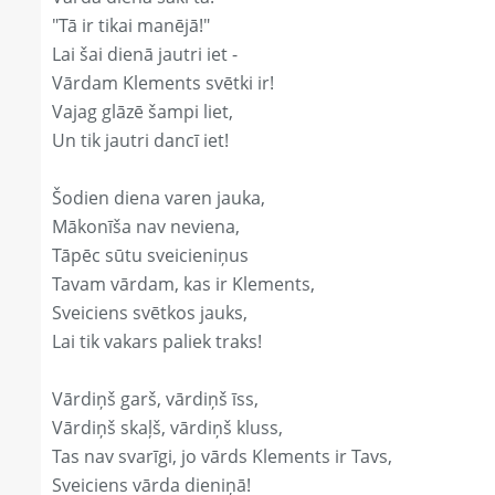
"Tā ir tikai manējā!"
Lai šai dienā jautri iet -
Vārdam Klements svētki ir!
Vajag glāzē šampi liet,
Un tik jautri dancī iet!
Šodien diena varen jauka,
Mākonīša nav neviena,
Tāpēc sūtu sveicieniņus
Tavam vārdam, kas ir Klements,
Sveiciens svētkos jauks,
Lai tik vakars paliek traks!
Vārdiņš garš, vārdiņš īss,
Vārdiņš skaļš, vārdiņš kluss,
Tas nav svarīgi, jo vārds Klements ir Tavs,
Sveiciens vārda dieniņā!