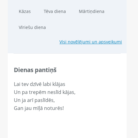
Kāzas
Tēva diena
Mārtiņdiena
Vīriešu diena
Visi novēlējumi un apsveikumi
Dienas pantiņš
Lai tev dzīvē labi klājas
Un pa trepēm neslīd kājas,
Un ja arī paslīdēs,
Gan jau mīļā noturēs!