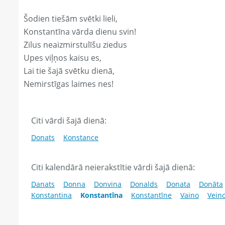
Šodien tiešām svētki lieli,
Konstantīna vārda dienu svin!
Zilus neaizmirstulīšu ziedus
Upes viļņos kaisu es,
Lai tie šajā svētku dienā,
Nemirstīgas laimes nes!
Citi vārdi šajā dienā:
Donats
Konstance
Citi kalendārā neierakstītie vārdi šajā dienā:
Danats
Donna
Donvina
Donalds
Donata
Donāta
Konstantina
Konstantīna
Konstantīne
Vaino
Vein