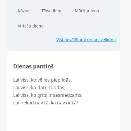
Kāzas
Tēva diena
Mārtiņdiena
Vīriešu diena
Visi novēlējumi un apsveikumi
Dienas pantiņš
Lai viss, ko vēlies piepildās,
Lai viss, ko dari izdodās,
Lai viss, ko gribi ir sasniedzams,
Lai nekad nav tā, ka nav nekā!