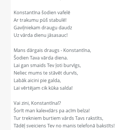
Konstantīna šodien vafelē
Ar trakumu pūš stabulē!
Gaviļniekam draugu daudz
Uz vārda dienu jāsasauc!
Mans dārgais draugs - Konstantīna,
Šodien Tava vārda diena.
Lai gan smaids Tev ļoti burvīgs,
Neliec mums te stāvēt durvīs,
Labāk aicini pie galda,
Lai vērtējam cik kūka salda!
Vai zini, Konstantīna!?
Šorīt man kaleнdārs pa acīm belza!
Tur trekniem burtiem vārds Tavs rakstīts,
Tādēļ sveiciens Tev no manis telefonā bakstīts!