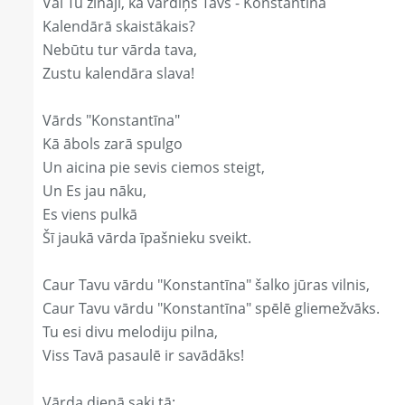
Vai Tu zināji, ka vārdiņš Tavs - Konstantīna
Kalendārā skaistākais?
Nebūtu tur vārda tava,
Zustu kalendāra slava!
Vārds "Konstantīna"
Kā ābols zarā spulgo
Un aicina pie sevis ciemos steigt,
Un Es jau nāku,
Es viens pulkā
Šī jaukā vārda īpašnieku sveikt.
Caur Tavu vārdu "Konstantīna" šalko jūras vilnis,
Caur Tavu vārdu "Konstantīna" spēlē gliemežvāks.
Tu esi divu melodiju pilna,
Viss Tavā pasaulē ir savādāks!
Vārda dienā saki tā: