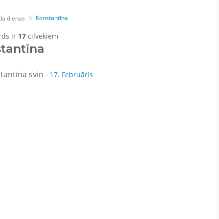
Konstantīna
da dienas
rds ir
17
cilvēkiem
tantīna
tantīna svin -
17. Februāris