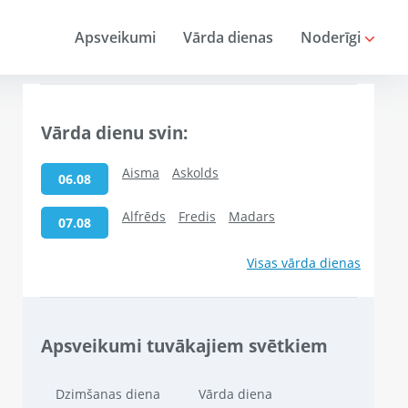
Apsveikumi
Vārda dienas
Noderīgi
Vārda dienu svin:
Aisma
Askolds
06.08
Alfrēds
Fredis
Madars
07.08
Visas vārda dienas
Apsveikumi tuvākajiem svētkiem
Dzimšanas diena
Vārda diena