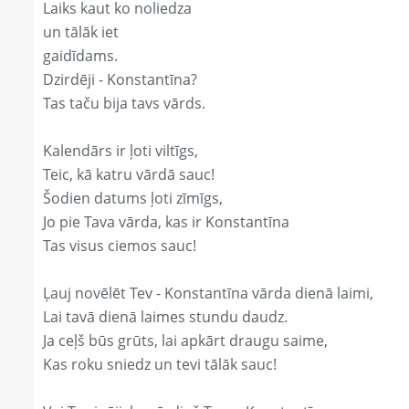
Laiks kaut ko noliedza
un tālāk iet
gaidīdams.
Dzirdēji - Konstantīna?
Tas taču bija tavs vārds.
Kalendārs ir ļoti viltīgs,
Teic, kā katru vārdā sauc!
Šodien datums ļoti zīmīgs,
Jo pie Tava vārda, kas ir Konstantīna
Tas visus ciemos sauc!
Ļauj novēlēt Tev - Konstantīna vārda dienā laimi,
Lai tavā dienā laimes stundu daudz.
Ja ceļš būs grūts, lai apkārt draugu saime,
Kas roku sniedz un tevi tālāk sauc!