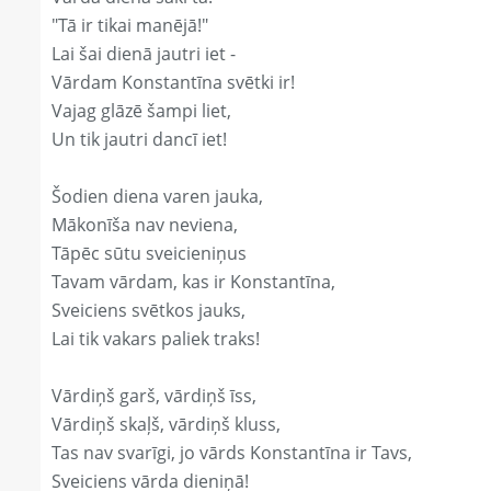
"Tā ir tikai manējā!"
Lai šai dienā jautri iet -
Vārdam Konstantīna svētki ir!
Vajag glāzē šampi liet,
Un tik jautri dancī iet!
Šodien diena varen jauka,
Mākonīša nav neviena,
Tāpēc sūtu sveicieniņus
Tavam vārdam, kas ir Konstantīna,
Sveiciens svētkos jauks,
Lai tik vakars paliek traks!
Vārdiņš garš, vārdiņš īss,
Vārdiņš skaļš, vārdiņš kluss,
Tas nav svarīgi, jo vārds Konstantīna ir Tavs,
Sveiciens vārda dieniņā!