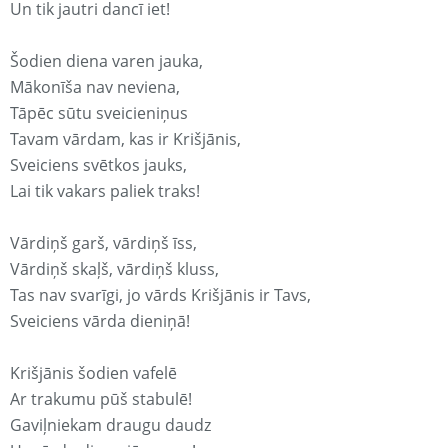
Un tik jautri dancī iet!
Šodien diena varen jauka,
Mākonīša nav neviena,
Tāpēc sūtu sveicieniņus
Tavam vārdam, kas ir Krišjānis,
Sveiciens svētkos jauks,
Lai tik vakars paliek traks!
Vārdiņš garš, vārdiņš īss,
Vārdiņš skaļš, vārdiņš kluss,
Tas nav svarīgi, jo vārds Krišjānis ir Tavs,
Sveiciens vārda dieniņā!
Krišjānis šodien vafelē
Ar trakumu pūš stabulē!
Gaviļniekam draugu daudz