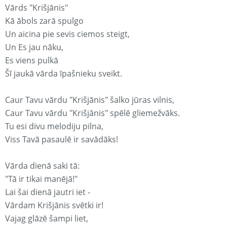
Vārds "Krišjānis"
Kā ābols zarā spulgo
Un aicina pie sevis ciemos steigt,
Un Es jau nāku,
Es viens pulkā
Šī jaukā vārda īpašnieku sveikt.
Caur Tavu vārdu "Krišjānis" šalko jūras vilnis,
Caur Tavu vārdu "Krišjānis" spēlē gliemežvāks.
Tu esi divu melodiju pilna,
Viss Tavā pasaulē ir savādāks!
Vārda dienā saki tā:
"Tā ir tikai manējā!"
Lai šai dienā jautri iet -
Vārdam Krišjānis svētki ir!
Vajag glāzē šampi liet,