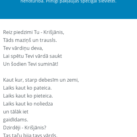
nenoturība. Pilnīgi pakļaujas spēcīgai sievietei.
Reiz piedzimi Tu - Krišjānis,
Tāds maziņš un trausls.
Tev vārdiņu deva,
Lai spētu Tevi vārdā saukt
Un šodien Tevi sumināt!
Kaut kur, starp debesīm un zemi,
Laiks kaut ko pateica.
Laiks kaut ko pieteica.
Laiks kaut ko noliedza
un tālāk iet
gaidīdams.
Dzirdēji - Krišjānis?
Tas taču bija tavs vārds.