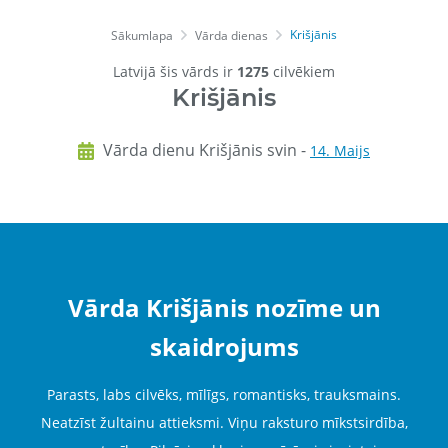
Krišjānis
Sākumlapa
Vārda dienas
Latvijā šis vārds ir
1275
cilvēkiem
Krišjānis
Vārda dienu Krišjānis svin -
14. Maijs
Vārda Krišjānis nozīme un
skaidrojums
Parasts, labs cilvēks, mīlīgs, romantisks, trauksmains.
Neatzīst žultainu attieksmi. Viņu raksturo mīkstsirdība,