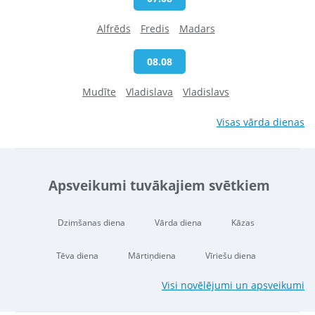
Alfrēds
Fredis
Madars
08.08
Mudīte
Vladislava
Vladislavs
Visas vārda dienas
Apsveikumi tuvākajiem svētkiem
Dzimšanas diena
Vārda diena
Kāzas
Tēva diena
Mārtiņdiena
Vīriešu diena
Visi novēlējumi un apsveikumi