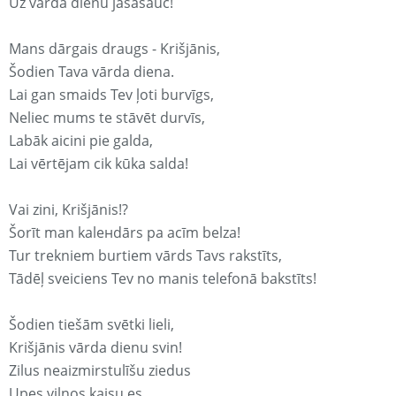
Uz vārda dienu jāsasauc!
Mans dārgais draugs - Krišjānis,
Šodien Tava vārda diena.
Lai gan smaids Tev ļoti burvīgs,
Neliec mums te stāvēt durvīs,
Labāk aicini pie galda,
Lai vērtējam cik kūka salda!
Vai zini, Krišjānis!?
Šorīt man kaleнdārs pa acīm belza!
Tur trekniem burtiem vārds Tavs rakstīts,
Tādēļ sveiciens Tev no manis telefonā bakstīts!
Šodien tiešām svētki lieli,
Krišjānis vārda dienu svin!
Zilus neaizmirstulīšu ziedus
Upes viļņos kaisu es,