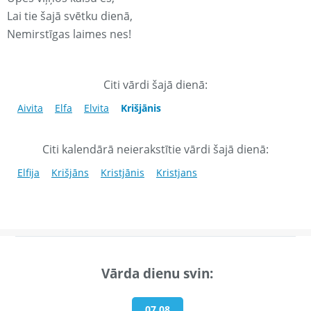
Lai tie šajā svētku dienā,
Nemirstīgas laimes nes!
Citi vārdi šajā dienā:
Aivita
Elfa
Elvita
Krišjānis
Citi kalendārā neierakstītie vārdi šajā dienā:
Elfija
Krišjāns
Kristjānis
Kristjans
Vārda dienu svin:
07.08