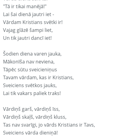
"Tā ir tikai manējā!"
Lai šai dienā jautri iet -
Vārdam Kristians svētki ir!
Vajag glāzē šampi liet,
Un tik jautri dancī iet!
Šodien diena varen jauka,
Mākonīša nav neviena,
Tāpēc sūtu sveicieniņus
Tavam vārdam, kas ir Kristians,
Sveiciens svētkos jauks,
Lai tik vakars paliek traks!
Vārdiņš garš, vārdiņš īss,
Vārdiņš skaļš, vārdiņš kluss,
Tas nav svarīgi, jo vārds Kristians ir Tavs,
Sveiciens vārda dieniņā!