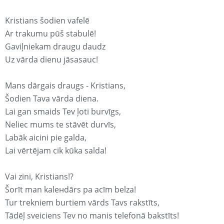
Kristians šodien vafelē
Ar trakumu pūš stabulē!
Gaviļniekam draugu daudz
Uz vārda dienu jāsasauc!
Mans dārgais draugs - Kristians,
Šodien Tava vārda diena.
Lai gan smaids Tev ļoti burvīgs,
Neliec mums te stāvēt durvīs,
Labāk aicini pie galda,
Lai vērtējam cik kūka salda!
Vai zini, Kristians!?
Šorīt man kaleнdārs pa acīm belza!
Tur trekniem burtiem vārds Tavs rakstīts,
Tādēļ sveiciens Tev no manis telefonā bakstīts!