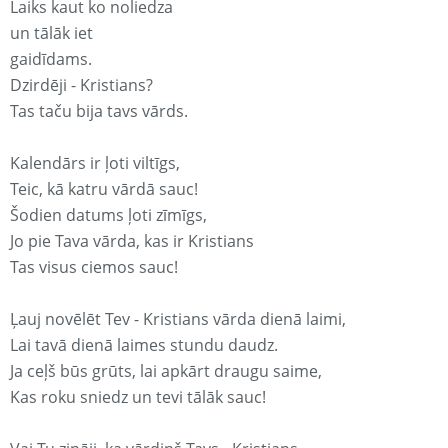
Laiks kaut ko noliedza
un tālāk iet
gaidīdams.
Dzirdēji - Kristians?
Tas taču bija tavs vārds.
Kalendārs ir ļoti viltīgs,
Teic, kā katru vārdā sauc!
Šodien datums ļoti zīmīgs,
Jo pie Tava vārda, kas ir Kristians
Tas visus ciemos sauc!
Ļauj novēlēt Tev - Kristians vārda dienā laimi,
Lai tavā dienā laimes stundu daudz.
Ja ceļš būs grūts, lai apkārt draugu saime,
Kas roku sniedz un tevi tālāk sauc!