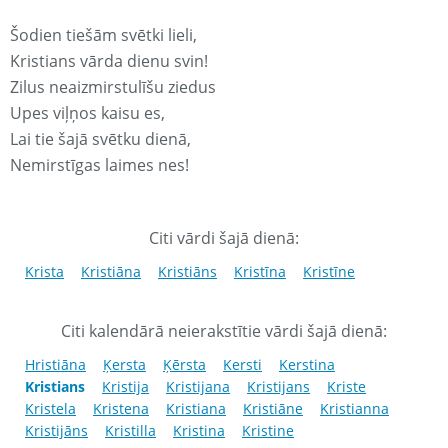
Šodien tiešām svētki lieli,
Kristians vārda dienu svin!
Zilus neaizmirstulīšu ziedus
Upes viļņos kaisu es,
Lai tie šajā svētku dienā,
Nemirstīgas laimes nes!
Citi vārdi šajā dienā:
Krista
Kristiāna
Kristiāns
Kristīna
Kristīne
Citi kalendārā neierakstītie vārdi šajā dienā:
Hristiāna
Ķersta
Ķērsta
Kersti
Kerstina
Kristians
Kristija
Kristijana
Kristijans
Kriste
Kristela
Kristena
Kristiana
Kristiāne
Kristianna
Kristijāns
Kristilla
Kristina
Kristine