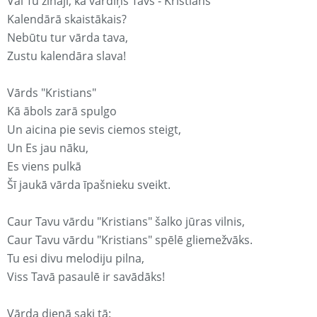
Vai Tu zināji, ka vārdiņš Tavs - Kristians
Kalendārā skaistākais?
Nebūtu tur vārda tava,
Zustu kalendāra slava!
Vārds "Kristians"
Kā ābols zarā spulgo
Un aicina pie sevis ciemos steigt,
Un Es jau nāku,
Es viens pulkā
Šī jaukā vārda īpašnieku sveikt.
Caur Tavu vārdu "Kristians" šalko jūras vilnis,
Caur Tavu vārdu "Kristians" spēlē gliemežvāks.
Tu esi divu melodiju pilna,
Viss Tavā pasaulē ir savādāks!
Vārda dienā saki tā: