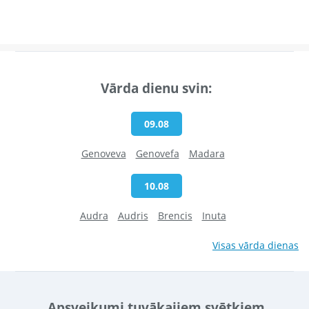
Vārda dienu svin:
09.08
Genoveva
Genovefa
Madara
10.08
Audra
Audris
Brencis
Inuta
Visas vārda dienas
Apsveikumi tuvākajiem svētkiem