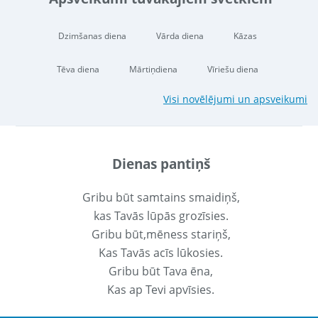
Dzimšanas diena
Vārda diena
Kāzas
Tēva diena
Mārtiņdiena
Vīriešu diena
Visi novēlējumi un apsveikumi
Dienas pantiņš
Gribu būt samtains smaidiņš,
kas Tavās lūpās grozīsies.
Gribu būt,mēness stariņš,
Kas Tavās acīs lūkosies.
Gribu būt Tava ēna,
Kas ap Tevi apvīsies.