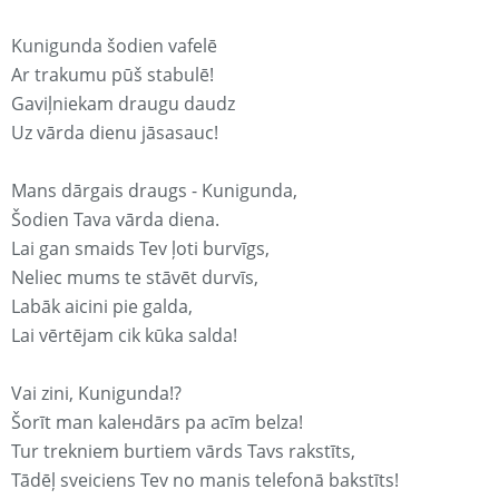
Kunigunda šodien vafelē
Ar trakumu pūš stabulē!
Gaviļniekam draugu daudz
Uz vārda dienu jāsasauc!
Mans dārgais draugs - Kunigunda,
Šodien Tava vārda diena.
Lai gan smaids Tev ļoti burvīgs,
Neliec mums te stāvēt durvīs,
Labāk aicini pie galda,
Lai vērtējam cik kūka salda!
Vai zini, Kunigunda!?
Šorīt man kaleнdārs pa acīm belza!
Tur trekniem burtiem vārds Tavs rakstīts,
Tādēļ sveiciens Tev no manis telefonā bakstīts!