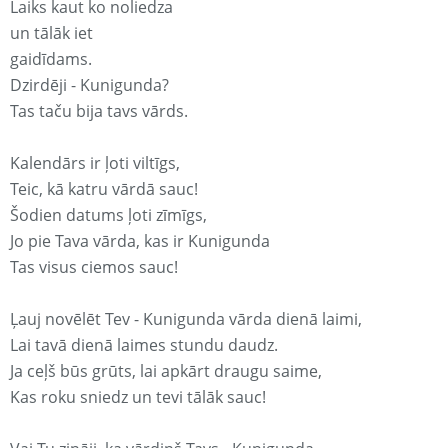
Laiks kaut ko noliedza
un tālāk iet
gaidīdams.
Dzirdēji - Kunigunda?
Tas taču bija tavs vārds.
Kalendārs ir ļoti viltīgs,
Teic, kā katru vārdā sauc!
Šodien datums ļoti zīmīgs,
Jo pie Tava vārda, kas ir Kunigunda
Tas visus ciemos sauc!
Ļauj novēlēt Tev - Kunigunda vārda dienā laimi,
Lai tavā dienā laimes stundu daudz.
Ja ceļš būs grūts, lai apkārt draugu saime,
Kas roku sniedz un tevi tālāk sauc!