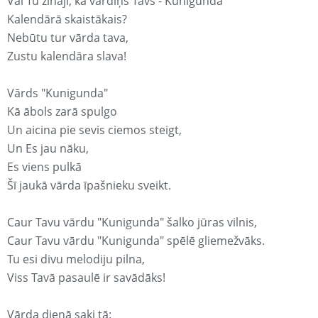
Vai Tu zināji, ka vārdiņš Tavs - Kunigunda
Kalendārā skaistākais?
Nebūtu tur vārda tava,
Zustu kalendāra slava!
Vārds "Kunigunda"
Kā ābols zarā spulgo
Un aicina pie sevis ciemos steigt,
Un Es jau nāku,
Es viens pulkā
Šī jaukā vārda īpašnieku sveikt.
Caur Tavu vārdu "Kunigunda" šalko jūras vilnis,
Caur Tavu vārdu "Kunigunda" spēlē gliemežvāks.
Tu esi divu melodiju pilna,
Viss Tavā pasaulē ir savādāks!
Vārda dienā saki tā: