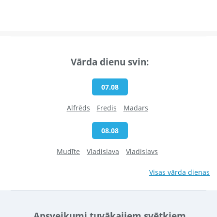
Vārda dienu svin:
07.08
Alfrēds
Fredis
Madars
08.08
Mudīte
Vladislava
Vladislavs
Visas vārda dienas
Apsveikumi tuvākajiem svētkiem