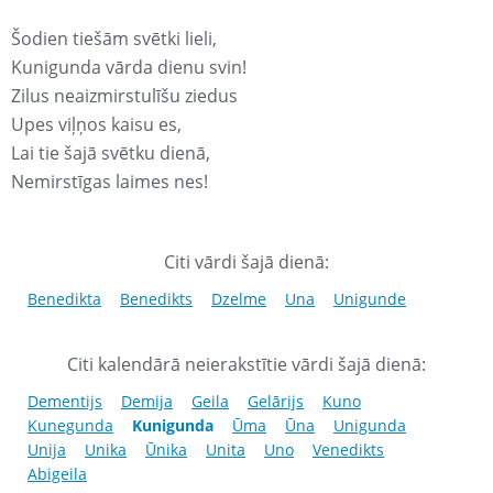
Šodien tiešām svētki lieli,
Kunigunda vārda dienu svin!
Zilus neaizmirstulīšu ziedus
Upes viļņos kaisu es,
Lai tie šajā svētku dienā,
Nemirstīgas laimes nes!
Citi vārdi šajā dienā:
Benedikta
Benedikts
Dzelme
Una
Unigunde
Citi kalendārā neierakstītie vārdi šajā dienā:
Dementijs
Demija
Geila
Gelārijs
Kuno
Kunegunda
Kunigunda
Ūma
Ūna
Unigunda
Unija
Unika
Ūnika
Unita
Uno
Venedikts
Abigeila