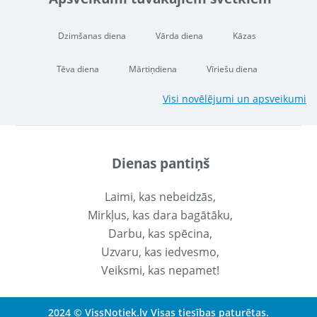
Dzimšanas diena
Vārda diena
Kāzas
Tēva diena
Mārtiņdiena
Vīriešu diena
Visi novēlējumi un apsveikumi
Dienas pantiņš
Laimi, kas nebeidzās,
Mirkļus, kas dara bagātāku,
Darbu, kas spēcina,
Uzvaru, kas iedvesmo,
Veiksmi, kas nepamet!
2024 © VissNotiek.lv Visas tiesības paturētas.