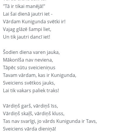
"Tā ir tikai manējā!"
Lai šai dienā jautri iet -
Vārdam Kunigunda svētki ir!
Vajag glāzē šampi liet,
Un tik jautri dancī iet!
Šodien diena varen jauka,
Mākonīša nav neviena,
Tāpēc sūtu sveicieniņus
Tavam vārdam, kas ir Kunigunda,
Sveiciens svētkos jauks,
Lai tik vakars paliek traks!
Vārdiņš garš, vārdiņš īss,
Vārdiņš skaļš, vārdiņš kluss,
Tas nav svarīgi, jo vārds Kunigunda ir Tavs,
Sveiciens vārda dieniņā!