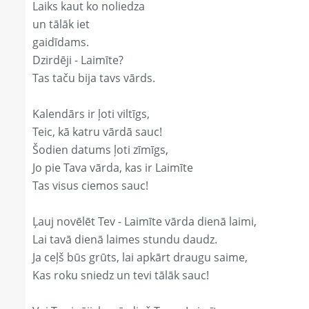
Laiks kaut ko noliedza
un tālāk iet
gaidīdams.
Dzirdēji - Laimīte?
Tas taču bija tavs vārds.
Kalendārs ir ļoti viltīgs,
Teic, kā katru vārdā sauc!
Šodien datums ļoti zīmīgs,
Jo pie Tava vārda, kas ir Laimīte
Tas visus ciemos sauc!
Ļauj novēlēt Tev - Laimīte vārda dienā laimi,
Lai tavā dienā laimes stundu daudz.
Ja ceļš būs grūts, lai apkārt draugu saime,
Kas roku sniedz un tevi tālāk sauc!