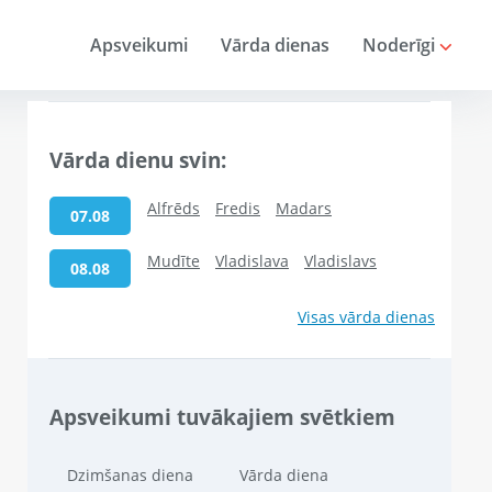
Apsveikumi
Vārda dienas
Noderīgi
Vārda dienu svin:
Alfrēds
Fredis
Madars
07.08
Mudīte
Vladislava
Vladislavs
08.08
Visas vārda dienas
Apsveikumi tuvākajiem svētkiem
Dzimšanas diena
Vārda diena