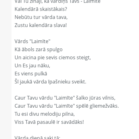
Vai Tu zināji, ka vārdiņš Tavs - Laimīte
Kalendārā skaistākais?
Nebūtu tur vārda tava,
Zustu kalendāra slava!
Vārds "Laimīte"
Kā ābols zarā spulgo
Un aicina pie sevis ciemos steigt,
Un Es jau nāku,
Es viens pulkā
Šī jaukā vārda īpašnieku sveikt.
Caur Tavu vārdu "Laimīte" šalko jūras vilnis,
Caur Tavu vārdu "Laimīte" spēlē gliemežvāks.
Tu esi divu melodiju pilna,
Viss Tavā pasaulē ir savādāks!
Vārda dienā saki tā: