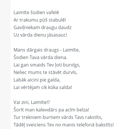
Laimīte šodien vafelē
Ar trakumu pūš stabulē!
Gaviļniekam draugu daudz
Uz vārda dienu jāsasauc!
Mans dārgais draugs - Laimīte,
Šodien Tava vārda diena.
Lai gan smaids Tev ļoti burvīgs,
Neliec mums te stāvēt durvīs,
Labāk aicini pie galda,
Lai vērtējam cik kūka salda!
Vai zini, Laimīte!?
Šorīt man kaleнdārs pa acīm belza!
Tur trekniem burtiem vārds Tavs rakstīts,
Tādēļ sveiciens Tev no manis telefonā bakstīts!