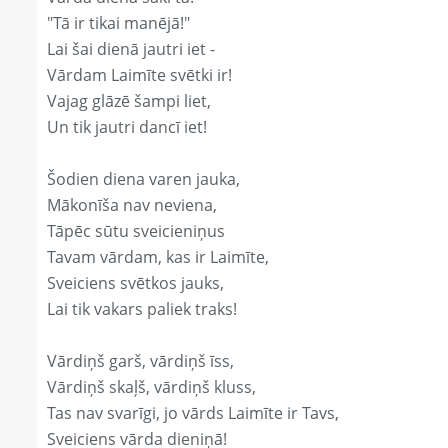
"Tā ir tikai manējā!"
Lai šai dienā jautri iet -
Vārdam Laimīte svētki ir!
Vajag glāzē šampi liet,
Un tik jautri dancī iet!
Šodien diena varen jauka,
Mākonīša nav neviena,
Tāpēc sūtu sveicieniņus
Tavam vārdam, kas ir Laimīte,
Sveiciens svētkos jauks,
Lai tik vakars paliek traks!
Vārdiņš garš, vārdiņš īss,
Vārdiņš skaļš, vārdiņš kluss,
Tas nav svarīgi, jo vārds Laimīte ir Tavs,
Sveiciens vārda dieniņā!