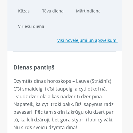
Kāzas
Tēva diena
Mārtiņdiena
Vīriešu diena
Visi novēlējumi un apsveikumi
Dienas pantiņš
Dzymtās dīnas horoskops – Lauva (Strāšnīs)
Cīši smaideigi i cīši taupeigi a cyti otkol nā.
Daudz dzer ola a kas nadzer tī dzer pīna.
Napateik, ka cyti troki palīk. Bīži sapynūs radz
pavasari. Pēc tam skrīn iz krūgu olu dzert par
tū, ka leli dzāroji, bet gora stypri i lobi cylvāki.
Nu sirds sveicu dzymtā dīnā!