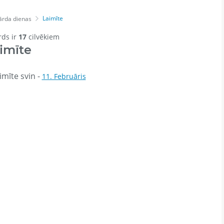
Laimīte
ārda dienas
rds ir
17
cilvēkiem
imīte
mīte svin -
11. Februāris