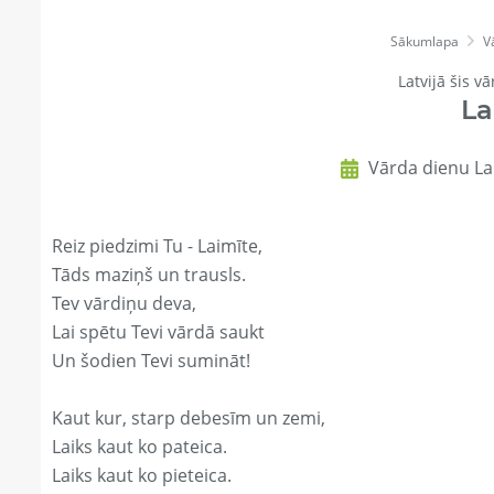
Sākumlapa
V
Latvijā šis vā
La
Vārda dienu Lai
Reiz piedzimi Tu - Laimīte,
Tāds maziņš un trausls.
Tev vārdiņu deva,
Lai spētu Tevi vārdā saukt
Un šodien Tevi sumināt!
Kaut kur, starp debesīm un zemi,
Laiks kaut ko pateica.
Laiks kaut ko pieteica.