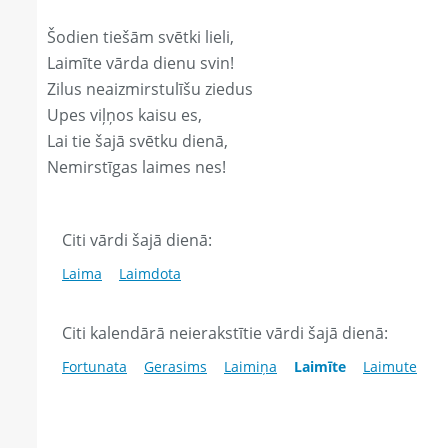
Šodien tiešām svētki lieli,
Laimīte vārda dienu svin!
Zilus neaizmirstulīšu ziedus
Upes viļņos kaisu es,
Lai tie šajā svētku dienā,
Nemirstīgas laimes nes!
Citi vārdi šajā dienā:
Laima
Laimdota
Citi kalendārā neierakstītie vārdi šajā dienā:
Fortunata
Gerasims
Laimiņa
Laimīte
Laimute