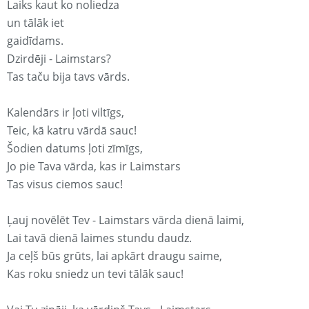
Laiks kaut ko noliedza
un tālāk iet
gaidīdams.
Dzirdēji - Laimstars?
Tas taču bija tavs vārds.
Kalendārs ir ļoti viltīgs,
Teic, kā katru vārdā sauc!
Šodien datums ļoti zīmīgs,
Jo pie Tava vārda, kas ir Laimstars
Tas visus ciemos sauc!
Ļauj novēlēt Tev - Laimstars vārda dienā laimi,
Lai tavā dienā laimes stundu daudz.
Ja ceļš būs grūts, lai apkārt draugu saime,
Kas roku sniedz un tevi tālāk sauc!