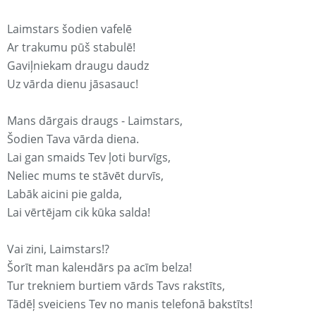
Laimstars šodien vafelē
Ar trakumu pūš stabulē!
Gaviļniekam draugu daudz
Uz vārda dienu jāsasauc!
Mans dārgais draugs - Laimstars,
Šodien Tava vārda diena.
Lai gan smaids Tev ļoti burvīgs,
Neliec mums te stāvēt durvīs,
Labāk aicini pie galda,
Lai vērtējam cik kūka salda!
Vai zini, Laimstars!?
Šorīt man kaleнdārs pa acīm belza!
Tur trekniem burtiem vārds Tavs rakstīts,
Tādēļ sveiciens Tev no manis telefonā bakstīts!