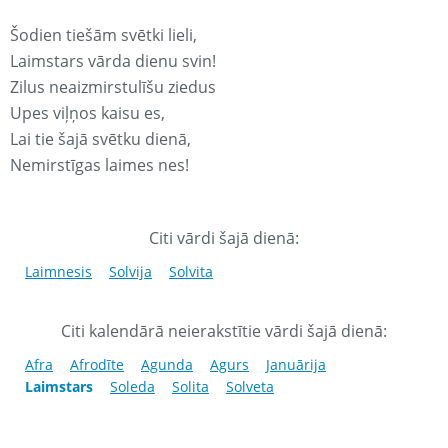
Šodien tiešām svētki lieli,
Laimstars vārda dienu svin!
Zilus neaizmirstulīšu ziedus
Upes viļņos kaisu es,
Lai tie šajā svētku dienā,
Nemirstīgas laimes nes!
Citi vārdi šajā dienā:
Laimnesis
Solvija
Solvita
Citi kalendārā neierakstītie vārdi šajā dienā:
Afra
Afrodīte
Agunda
Agurs
Januārija
Laimstars
Soleda
Solita
Solveta