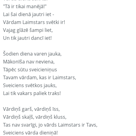
"Tā ir tikai manējā!"
Lai šai dienā jautri iet -
Vārdam Laimstars svētki ir!
Vajag glāzē šampi liet,
Un tik jautri dancī iet!
Šodien diena varen jauka,
Mākonīša nav neviena,
Tāpēc sūtu sveicieniņus
Tavam vārdam, kas ir Laimstars,
Sveiciens svētkos jauks,
Lai tik vakars paliek traks!
Vārdiņš garš, vārdiņš īss,
Vārdiņš skaļš, vārdiņš kluss,
Tas nav svarīgi, jo vārds Laimstars ir Tavs,
Sveiciens vārda dieniņā!