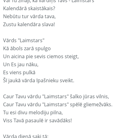
Vai Tu zināji, ka vārdiņš Tavs - Laimstars
Kalendārā skaistākais?
Nebūtu tur vārda tava,
Zustu kalendāra slava!
Vārds "Laimstars"
Kā ābols zarā spulgo
Un aicina pie sevis ciemos steigt,
Un Es jau nāku,
Es viens pulkā
Šī jaukā vārda īpašnieku sveikt.
Caur Tavu vārdu "Laimstars" šalko jūras vilnis,
Caur Tavu vārdu "Laimstars" spēlē gliemežvāks.
Tu esi divu melodiju pilna,
Viss Tavā pasaulē ir savādāks!
Vārda dienā saki tā: