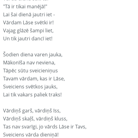
"Tā ir tikai manējā!"
Lai šai dienā jautri iet -
Vārdam Lāse svētki ir!
Vajag glāzē šampi liet,
Un tik jautri dancī iet!
Šodien diena varen jauka,
Mākonīša nav neviena,
Tāpēc sūtu sveicieniņus
Tavam vārdam, kas ir Lāse,
Sveiciens svētkos jauks,
Lai tik vakars paliek traks!
Vārdiņš garš, vārdiņš īss,
Vārdiņš skaļš, vārdiņš kluss,
Tas nav svarīgi, jo vārds Lāse ir Tavs,
Sveiciens vārda dieniņā!