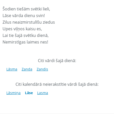
Šodien tiešām svētki lieli,
Lāse vārda dienu svin!
Zilus neaizmirstulīšu ziedus
Upes viļņos kaisu es,
Lai tie šajā svētku dienā,
Nemirstīgas laimes nes!
Citi vārdi šajā dienā:
Lāsma
Zanda
Zandis
Citi kalendārā neierakstītie vārdi šajā dienā:
Lāsmiņa
Lāse
Lasma