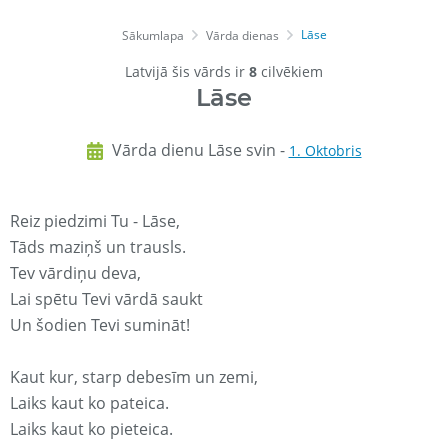
Lāse
Sākumlapa
Vārda dienas
Latvijā šis vārds ir
8
cilvēkiem
Lāse
Vārda dienu Lāse svin -
1. Oktobris
Reiz piedzimi Tu - Lāse,
Tāds maziņš un trausls.
Tev vārdiņu deva,
Lai spētu Tevi vārdā saukt
Un šodien Tevi sumināt!
Kaut kur, starp debesīm un zemi,
Laiks kaut ko pateica.
Laiks kaut ko pieteica.