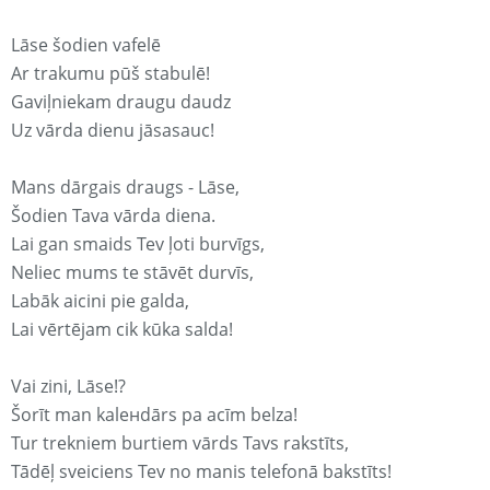
Lāse šodien vafelē
Ar trakumu pūš stabulē!
Gaviļniekam draugu daudz
Uz vārda dienu jāsasauc!
Mans dārgais draugs - Lāse,
Šodien Tava vārda diena.
Lai gan smaids Tev ļoti burvīgs,
Neliec mums te stāvēt durvīs,
Labāk aicini pie galda,
Lai vērtējam cik kūka salda!
Vai zini, Lāse!?
Šorīt man kaleнdārs pa acīm belza!
Tur trekniem burtiem vārds Tavs rakstīts,
Tādēļ sveiciens Tev no manis telefonā bakstīts!