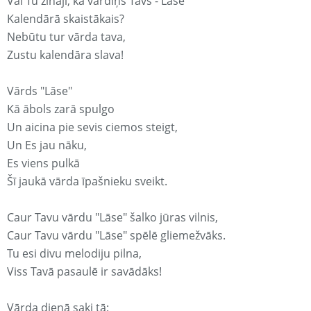
Vai Tu zināji, ka vārdiņš Tavs - Lāse
Kalendārā skaistākais?
Nebūtu tur vārda tava,
Zustu kalendāra slava!
Vārds "Lāse"
Kā ābols zarā spulgo
Un aicina pie sevis ciemos steigt,
Un Es jau nāku,
Es viens pulkā
Šī jaukā vārda īpašnieku sveikt.
Caur Tavu vārdu "Lāse" šalko jūras vilnis,
Caur Tavu vārdu "Lāse" spēlē gliemežvāks.
Tu esi divu melodiju pilna,
Viss Tavā pasaulē ir savādāks!
Vārda dienā saki tā: