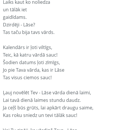
Laiks kaut ko noliedza
un tālāk iet
gaidīdams.
Dzirdēji - Lāse?
Tas taču bija tavs vārds.
Kalendārs ir ļoti viltīgs,
Teic, kā katru vārdā sauc!
Šodien datums ļoti zīmīgs,
Jo pie Tava vārda, kas ir Lāse
Tas visus ciemos sauc!
Ļauj novēlēt Tev - Lāse vārda dienā laimi,
Lai tavā dienā laimes stundu daudz.
Ja ceļš būs grūts, lai apkārt draugu saime,
Kas roku sniedz un tevi tālāk sauc!