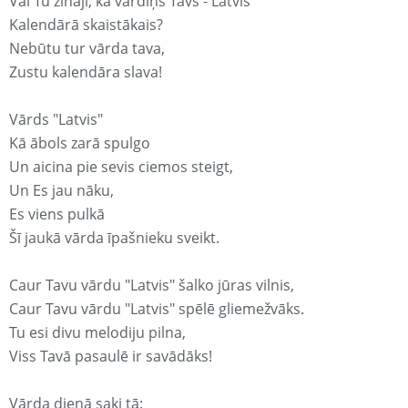
Vai Tu zināji, ka vārdiņš Tavs - Latvis
Kalendārā skaistākais?
Nebūtu tur vārda tava,
Zustu kalendāra slava!
Vārds "Latvis"
Kā ābols zarā spulgo
Un aicina pie sevis ciemos steigt,
Un Es jau nāku,
Es viens pulkā
Šī jaukā vārda īpašnieku sveikt.
Caur Tavu vārdu "Latvis" šalko jūras vilnis,
Caur Tavu vārdu "Latvis" spēlē gliemežvāks.
Tu esi divu melodiju pilna,
Viss Tavā pasaulē ir savādāks!
Vārda dienā saki tā: