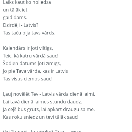
Laiks kaut ko noliedza
un tālāk iet
gaidīdams.
Dzirdēji - Latvis?
Tas taču bija tavs vārds.
Kalendārs ir ļoti viltīgs,
Teic, kā katru vārdā sauc!
Šodien datums ļoti zīmīgs,
Jo pie Tava vārda, kas ir Latvis
Tas visus ciemos sauc!
Ļauj novēlēt Tev - Latvis vārda dienā laimi,
Lai tavā dienā laimes stundu daudz.
Ja ceļš būs grūts, lai apkārt draugu saime,
Kas roku sniedz un tevi tālāk sauc!