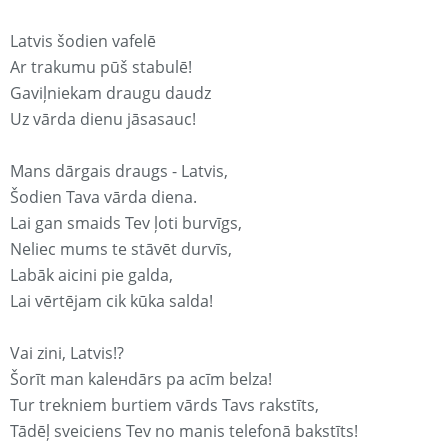
Latvis šodien vafelē
Ar trakumu pūš stabulē!
Gaviļniekam draugu daudz
Uz vārda dienu jāsasauc!
Mans dārgais draugs - Latvis,
Šodien Tava vārda diena.
Lai gan smaids Tev ļoti burvīgs,
Neliec mums te stāvēt durvīs,
Labāk aicini pie galda,
Lai vērtējam cik kūka salda!
Vai zini, Latvis!?
Šorīt man kaleнdārs pa acīm belza!
Tur trekniem burtiem vārds Tavs rakstīts,
Tādēļ sveiciens Tev no manis telefonā bakstīts!