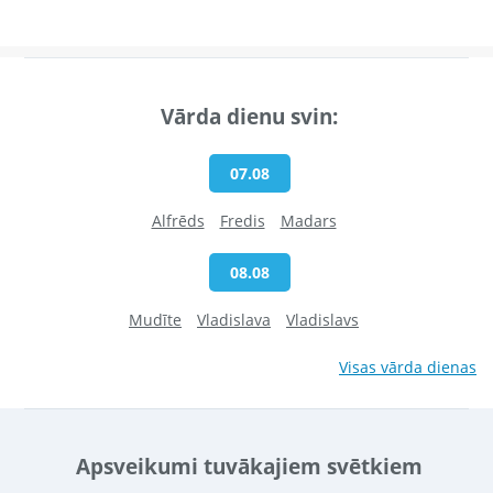
Vārda dienu svin:
07.08
Alfrēds
Fredis
Madars
08.08
Mudīte
Vladislava
Vladislavs
Visas vārda dienas
Apsveikumi tuvākajiem svētkiem