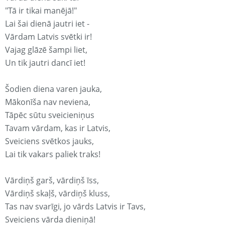
"Tā ir tikai manējā!"
Lai šai dienā jautri iet -
Vārdam Latvis svētki ir!
Vajag glāzē šampi liet,
Un tik jautri dancī iet!
Šodien diena varen jauka,
Mākonīša nav neviena,
Tāpēc sūtu sveicieniņus
Tavam vārdam, kas ir Latvis,
Sveiciens svētkos jauks,
Lai tik vakars paliek traks!
Vārdiņš garš, vārdiņš īss,
Vārdiņš skaļš, vārdiņš kluss,
Tas nav svarīgi, jo vārds Latvis ir Tavs,
Sveiciens vārda dieniņā!