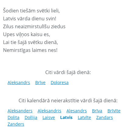
Šodien tiešām svētki lieli,
Latvis vārda dienu svin!
Zilus neaizmirstulīšu ziedus
Upes viļņos kaisu es,
Lai tie šajā svētku dienā,
Nemirstīgas laimes nes!
Citi vārdi šajā dienā:
Aleksandrs
Brīve
Doloresa
Citi kalendārā neierakstītie vārdi šajā dienā:
Aleksanders
Aleksandris
Alesandrs
Brīva
Brīvīte
Dolita
Dollija
Laisve
Latvis
Latvīte
Zandars
Zanders