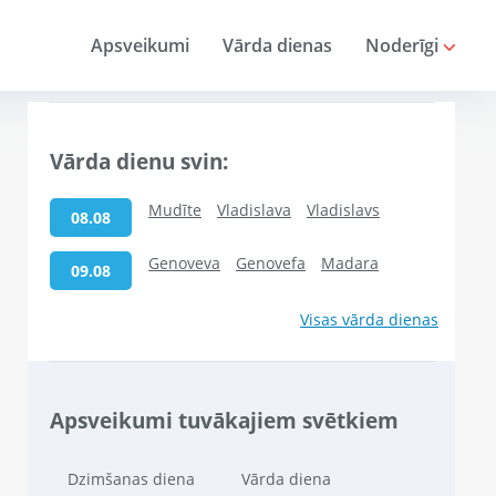
Apsveikumi
Vārda dienas
Noderīgi
Vārda dienu svin:
Mudīte
Vladislava
Vladislavs
08.08
Genoveva
Genovefa
Madara
09.08
Visas vārda dienas
Apsveikumi tuvākajiem svētkiem
Dzimšanas diena
Vārda diena