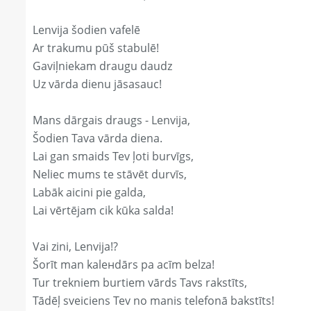
Lenvija šodien vafelē
Ar trakumu pūš stabulē!
Gaviļniekam draugu daudz
Uz vārda dienu jāsasauc!
Mans dārgais draugs - Lenvija,
Šodien Tava vārda diena.
Lai gan smaids Tev ļoti burvīgs,
Neliec mums te stāvēt durvīs,
Labāk aicini pie galda,
Lai vērtējam cik kūka salda!
Vai zini, Lenvija!?
Šorīt man kaleнdārs pa acīm belza!
Tur trekniem burtiem vārds Tavs rakstīts,
Tādēļ sveiciens Tev no manis telefonā bakstīts!