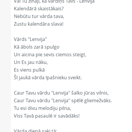
Vai Tu zināji, ka vārdiņš Tavs - Lenvija
Kalendārā skaistākais?
Nebūtu tur vārda tava,
Zustu kalendāra slava!
Vārds "Lenvija"
Kā ābols zarā spulgo
Un aicina pie sevis ciemos steigt,
Un Es jau nāku,
Es viens pulkā
Šī jaukā vārda īpašnieku sveikt.
Caur Tavu vārdu "Lenvija" šalko jūras vilnis,
Caur Tavu vārdu "Lenvija" spēlē gliemežvāks.
Tu esi divu melodiju pilna,
Viss Tavā pasaulē ir savādāks!
Vārda dienā saki tā: