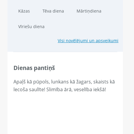
Kāzas
Tēva diena
Mārtiņdiena
Vīriešu diena
Visi novēlējumi un apsveikumi
Dienas pantiņš
Apaļš kā pūpols, lunkans kā žagars, skaists kā
lecoša saulīte! Slimība ārā, veselība iekšā!