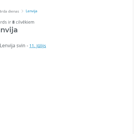
Lenvija
ārda dienas
ārds ir
8
cilvēkiem
nvija
Lenvija svin -
11. Jūlijs