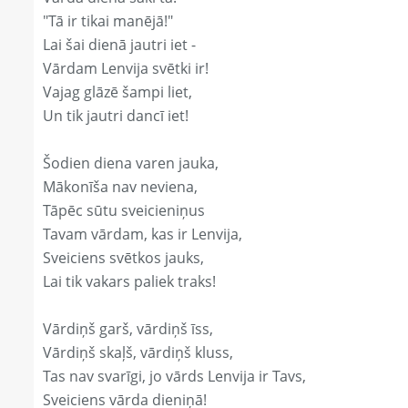
"Tā ir tikai manējā!"
Lai šai dienā jautri iet -
Vārdam Lenvija svētki ir!
Vajag glāzē šampi liet,
Un tik jautri dancī iet!
Šodien diena varen jauka,
Mākonīša nav neviena,
Tāpēc sūtu sveicieniņus
Tavam vārdam, kas ir Lenvija,
Sveiciens svētkos jauks,
Lai tik vakars paliek traks!
Vārdiņš garš, vārdiņš īss,
Vārdiņš skaļš, vārdiņš kluss,
Tas nav svarīgi, jo vārds Lenvija ir Tavs,
Sveiciens vārda dieniņā!