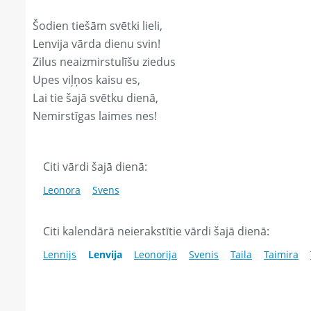
Šodien tiešām svētki lieli,
Lenvija vārda dienu svin!
Zilus neaizmirstulīšu ziedus
Upes viļņos kaisu es,
Lai tie šajā svētku dienā,
Nemirstīgas laimes nes!
Citi vārdi šajā dienā:
Leonora
Svens
Citi kalendārā neierakstītie vārdi šajā dienā:
Lennijs
Lenvija
Leonorija
Svenis
Taila
Taimira