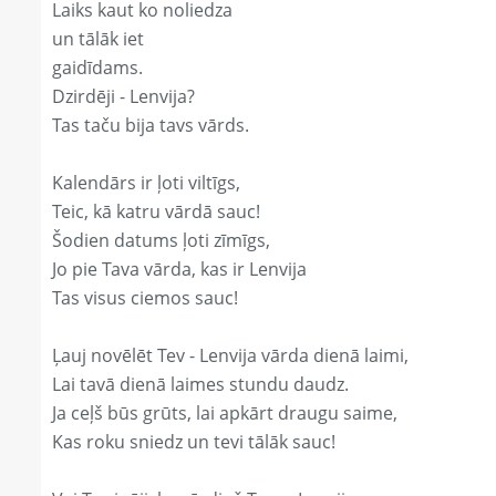
Laiks kaut ko noliedza
un tālāk iet
gaidīdams.
Dzirdēji - Lenvija?
Tas taču bija tavs vārds.
Kalendārs ir ļoti viltīgs,
Teic, kā katru vārdā sauc!
Šodien datums ļoti zīmīgs,
Jo pie Tava vārda, kas ir Lenvija
Tas visus ciemos sauc!
Ļauj novēlēt Tev - Lenvija vārda dienā laimi,
Lai tavā dienā laimes stundu daudz.
Ja ceļš būs grūts, lai apkārt draugu saime,
Kas roku sniedz un tevi tālāk sauc!