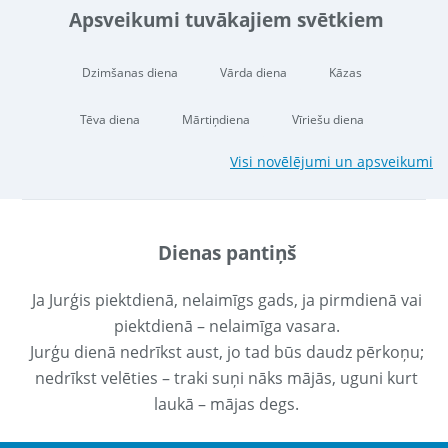
Apsveikumi tuvākajiem svētkiem
Dzimšanas diena
Vārda diena
Kāzas
Tēva diena
Mārtiņdiena
Vīriešu diena
Visi novēlējumi un apsveikumi
Dienas pantiņš
Ja Jurģis piektdienā, nelaimīgs gads, ja pirmdienā vai
piektdienā – nelaimīga vasara.
Jurģu dienā nedrīkst aust, jo tad būs daudz pērkoņu;
nedrīkst velēties – traki suņi nāks mājās, uguni kurt
laukā – mājas degs.