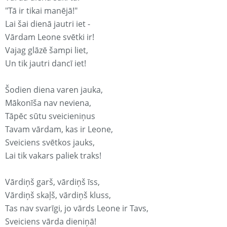
"Tā ir tikai manējā!"
Lai šai dienā jautri iet -
Vārdam Leone svētki ir!
Vajag glāzē šampi liet,
Un tik jautri dancī iet!
Šodien diena varen jauka,
Mākonīša nav neviena,
Tāpēc sūtu sveicieniņus
Tavam vārdam, kas ir Leone,
Sveiciens svētkos jauks,
Lai tik vakars paliek traks!
Vārdiņš garš, vārdiņš īss,
Vārdiņš skaļš, vārdiņš kluss,
Tas nav svarīgi, jo vārds Leone ir Tavs,
Sveiciens vārda dieniņā!