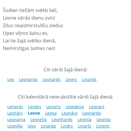
Šodien tiešām svētki lieli,
Leone vārda dienu svin!
Zilus neaizmirstulīšu ziedus
Upes viļņos kaisu es,
Lai tie šajā svētku dienā,
Nemirstīgas laimes nes!
Citi vārdi šajā dienā:
Leo
Leonarda
Leonards
Leons
Linards
Citi kalendārā neierakstītie vārdi šajā dienā:
Lenards
Lenārs
Lenarts
Leonārija
Leonars
Leonārs
Leone
Leona
Leonāra
Leonardo
Leonarija
Leonella
Leonhards
Leonija
Leonila
Leonilla
Ļevs
Linarda
Linārs
Linarts
Linerts