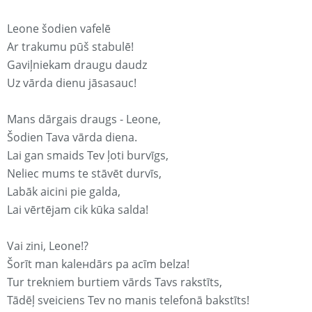
Leone šodien vafelē
Ar trakumu pūš stabulē!
Gaviļniekam draugu daudz
Uz vārda dienu jāsasauc!
Mans dārgais draugs - Leone,
Šodien Tava vārda diena.
Lai gan smaids Tev ļoti burvīgs,
Neliec mums te stāvēt durvīs,
Labāk aicini pie galda,
Lai vērtējam cik kūka salda!
Vai zini, Leone!?
Šorīt man kaleнdārs pa acīm belza!
Tur trekniem burtiem vārds Tavs rakstīts,
Tādēļ sveiciens Tev no manis telefonā bakstīts!