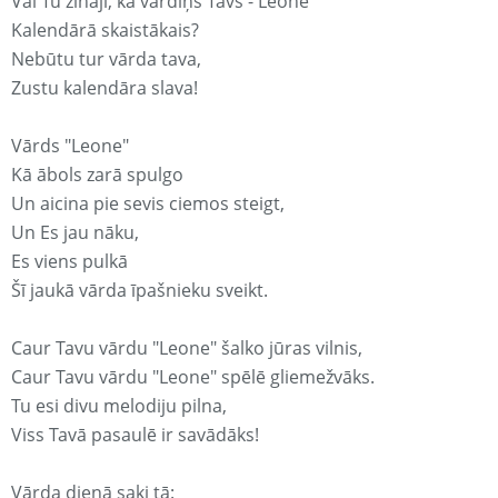
Vai Tu zināji, ka vārdiņš Tavs - Leone
Kalendārā skaistākais?
Nebūtu tur vārda tava,
Zustu kalendāra slava!
Vārds "Leone"
Kā ābols zarā spulgo
Un aicina pie sevis ciemos steigt,
Un Es jau nāku,
Es viens pulkā
Šī jaukā vārda īpašnieku sveikt.
Caur Tavu vārdu "Leone" šalko jūras vilnis,
Caur Tavu vārdu "Leone" spēlē gliemežvāks.
Tu esi divu melodiju pilna,
Viss Tavā pasaulē ir savādāks!
Vārda dienā saki tā: