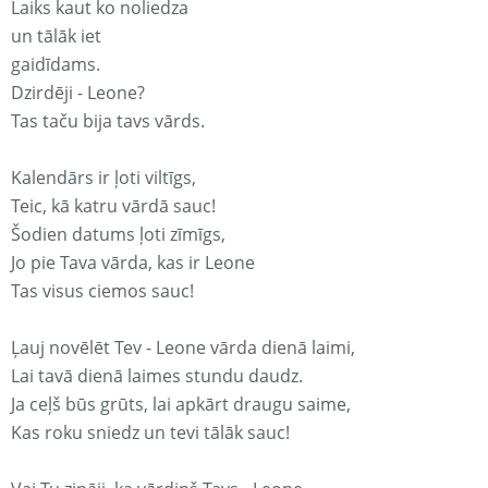
Laiks kaut ko noliedza
un tālāk iet
gaidīdams.
Dzirdēji - Leone?
Tas taču bija tavs vārds.
Kalendārs ir ļoti viltīgs,
Teic, kā katru vārdā sauc!
Šodien datums ļoti zīmīgs,
Jo pie Tava vārda, kas ir Leone
Tas visus ciemos sauc!
Ļauj novēlēt Tev - Leone vārda dienā laimi,
Lai tavā dienā laimes stundu daudz.
Ja ceļš būs grūts, lai apkārt draugu saime,
Kas roku sniedz un tevi tālāk sauc!