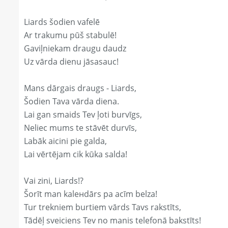
Liards šodien vafelē
Ar trakumu pūš stabulē!
Gaviļniekam draugu daudz
Uz vārda dienu jāsasauc!
Mans dārgais draugs - Liards,
Šodien Tava vārda diena.
Lai gan smaids Tev ļoti burvīgs,
Neliec mums te stāvēt durvīs,
Labāk aicini pie galda,
Lai vērtējam cik kūka salda!
Vai zini, Liards!?
Šorīt man kaleнdārs pa acīm belza!
Tur trekniem burtiem vārds Tavs rakstīts,
Tādēļ sveiciens Tev no manis telefonā bakstīts!