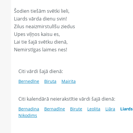
Šodien tiešām svētki lieli,
Liards vārda dienu svin!
Zilus neaizmirstulīšu ziedus
Upes viļņos kaisu es,
Lai tie šajā svētku dienā,
Nemirstīgas laimes nes!
Citi vārdi šajā dienā:
Bernedīne
Biruta
Mairita
Citi kalendārā neierakstītie vārdi šajā dienā:
Bernadina
Bernadīne
Birute
Leolita
Liāra
Liards
Nikodims