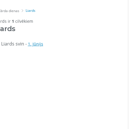
Liards
ārda dienas
ārds ir
1
cilvēkiem
iards
Liards svin -
1. Jūnijs