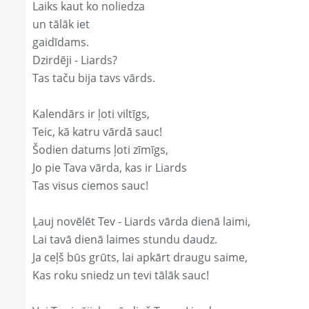
Laiks kaut ko noliedza
un tālāk iet
gaidīdams.
Dzirdēji - Liards?
Tas taču bija tavs vārds.
Kalendārs ir ļoti viltīgs,
Teic, kā katru vārdā sauc!
Šodien datums ļoti zīmīgs,
Jo pie Tava vārda, kas ir Liards
Tas visus ciemos sauc!
Ļauj novēlēt Tev - Liards vārda dienā laimi,
Lai tavā dienā laimes stundu daudz.
Ja ceļš būs grūts, lai apkārt draugu saime,
Kas roku sniedz un tevi tālāk sauc!