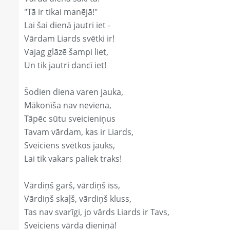
"Tā ir tikai manējā!"
Lai šai dienā jautri iet -
Vārdam Liards svētki ir!
Vajag glāzē šampi liet,
Un tik jautri dancī iet!
Šodien diena varen jauka,
Mākonīša nav neviena,
Tāpēc sūtu sveicieniņus
Tavam vārdam, kas ir Liards,
Sveiciens svētkos jauks,
Lai tik vakars paliek traks!
Vārdiņš garš, vārdiņš īss,
Vārdiņš skaļš, vārdiņš kluss,
Tas nav svarīgi, jo vārds Liards ir Tavs,
Sveiciens vārda dieniņā!