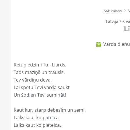
Sākumlapa
V
Latvijā šis v
L
Vārda dienu 
Reiz piedzimi Tu - Liards,
Tāds maziņš un trausls.
Tev vārdiņu deva,
Lai spētu Tevi vārdā saukt
Un šodien Tevi sumināt!
Kaut kur, starp debesīm un zemi,
Laiks kaut ko pateica.
Laiks kaut ko pieteica.