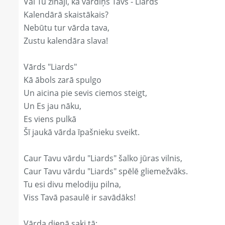
Vai Tu zināji, ka vārdiņš Tavs - Liards
Kalendārā skaistākais?
Nebūtu tur vārda tava,
Zustu kalendāra slava!
Vārds "Liards"
Kā ābols zarā spulgo
Un aicina pie sevis ciemos steigt,
Un Es jau nāku,
Es viens pulkā
Šī jaukā vārda īpašnieku sveikt.
Caur Tavu vārdu "Liards" šalko jūras vilnis,
Caur Tavu vārdu "Liards" spēlē gliemežvāks.
Tu esi divu melodiju pilna,
Viss Tavā pasaulē ir savādāks!
Vārda dienā saki tā: