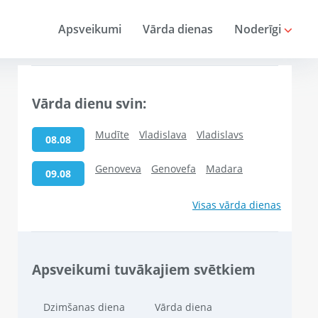
Apsveikumi
Vārda dienas
Noderīgi
Vārda dienu svin:
Mudīte
Vladislava
Vladislavs
08.08
Genoveva
Genovefa
Madara
09.08
Visas vārda dienas
Apsveikumi tuvākajiem svētkiem
Dzimšanas diena
Vārda diena