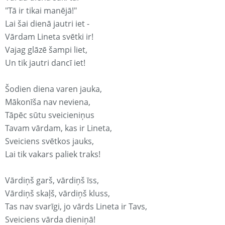
"Tā ir tikai manējā!"
Lai šai dienā jautri iet -
Vārdam Lineta svētki ir!
Vajag glāzē šampi liet,
Un tik jautri dancī iet!
Šodien diena varen jauka,
Mākonīša nav neviena,
Tāpēc sūtu sveicieniņus
Tavam vārdam, kas ir Lineta,
Sveiciens svētkos jauks,
Lai tik vakars paliek traks!
Vārdiņš garš, vārdiņš īss,
Vārdiņš skaļš, vārdiņš kluss,
Tas nav svarīgi, jo vārds Lineta ir Tavs,
Sveiciens vārda dieniņā!