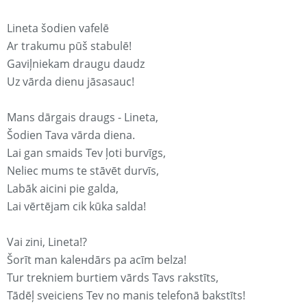
Lineta šodien vafelē
Ar trakumu pūš stabulē!
Gaviļniekam draugu daudz
Uz vārda dienu jāsasauc!
Mans dārgais draugs - Lineta,
Šodien Tava vārda diena.
Lai gan smaids Tev ļoti burvīgs,
Neliec mums te stāvēt durvīs,
Labāk aicini pie galda,
Lai vērtējam cik kūka salda!
Vai zini, Lineta!?
Šorīt man kaleнdārs pa acīm belza!
Tur trekniem burtiem vārds Tavs rakstīts,
Tādēļ sveiciens Tev no manis telefonā bakstīts!