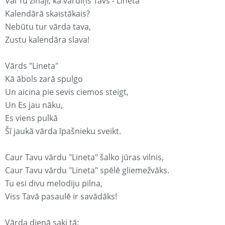
Vai Tu zināji, ka vārdiņš Tavs - Lineta
Kalendārā skaistākais?
Nebūtu tur vārda tava,
Zustu kalendāra slava!
Vārds "Lineta"
Kā ābols zarā spulgo
Un aicina pie sevis ciemos steigt,
Un Es jau nāku,
Es viens pulkā
Šī jaukā vārda īpašnieku sveikt.
Caur Tavu vārdu "Lineta" šalko jūras vilnis,
Caur Tavu vārdu "Lineta" spēlē gliemežvāks.
Tu esi divu melodiju pilna,
Viss Tavā pasaulē ir savādāks!
Vārda dienā saki tā: