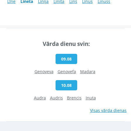
Līne
Lineta
Linija
Linita
Lins
Linus
Linuss
Vārda dienu svin:
09.08
Genoveva
Genovefa
Madara
10.08
Audra
Audris
Brencis
Inuta
Visas vārda dienas