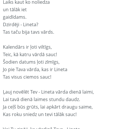
Laiks kaut ko noliedza
un tālāk iet
gaidīdams.
Dzirdēji - Lineta?
Tas taču bija tavs vārds.
Kalendārs ir ļoti viltīgs,
Teic, kā katru vārdā sauc!
Šodien datums ļoti zīmīgs,
Jo pie Tava vārda, kas ir Lineta
Tas visus ciemos sauc!
Ļauj novēlēt Tev - Lineta vārda dienā laimi,
Lai tavā dienā laimes stundu daudz.
Ja ceļš būs grūts, lai apkārt draugu saime,
Kas roku sniedz un tevi tālāk sauc!