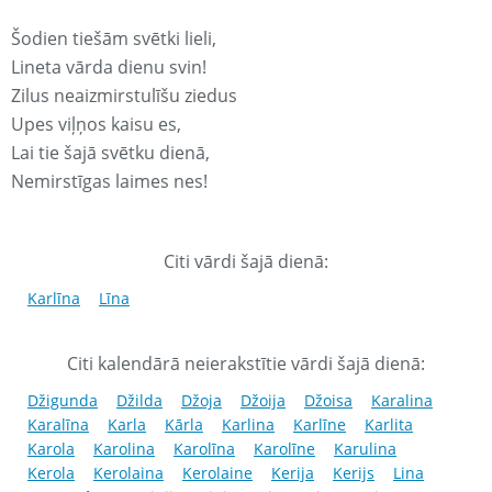
Šodien tiešām svētki lieli,
Lineta vārda dienu svin!
Zilus neaizmirstulīšu ziedus
Upes viļņos kaisu es,
Lai tie šajā svētku dienā,
Nemirstīgas laimes nes!
Citi vārdi šajā dienā:
Karlīna
Līna
Citi kalendārā neierakstītie vārdi šajā dienā:
Džigunda
Džilda
Džoja
Džoija
Džoisa
Karalina
Karalīna
Karla
Kārla
Karlina
Karlīne
Karlita
Karola
Karolina
Karolīna
Karolīne
Karulina
Kerola
Kerolaina
Kerolaine
Kerija
Kerijs
Lina