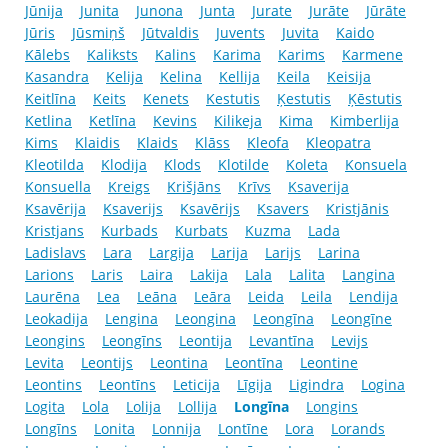
Jūnija
Junita
Junona
Junta
Jurate
Jurāte
Jūrāte
Jūris
Jūsmiņš
Jūtvaldis
Juvents
Juvita
Kaido
Kālebs
Kaliksts
Kalins
Karima
Karims
Karmene
Kasandra
Kelija
Kelina
Kellija
Keila
Keisija
Keitlīna
Keits
Kenets
Kestutis
Ķestutis
Ķēstutis
Ketlina
Ketlīna
Kevins
Kilikeja
Kima
Kimberlija
Kims
Klaidis
Klaids
Klāss
Kleofa
Kleopatra
Kleotilda
Klodija
Klods
Klotilde
Koleta
Konsuela
Konsuella
Kreigs
Krišjāns
Krīvs
Ksaverija
Ksavērija
Ksaverijs
Ksavērijs
Ksavers
Kristjānis
Kristjans
Kurbads
Kurbats
Kuzma
Lada
Ladislavs
Lara
Largija
Larija
Larijs
Larina
Larions
Laris
Laira
Lakija
Lala
Lalita
Langina
Laurēna
Lea
Leāna
Leāra
Leida
Leila
Lendija
Leokadija
Lengina
Leongina
Leongīna
Leongīne
Leongins
Leongīns
Leontija
Levantīna
Levijs
Levita
Leontijs
Leontina
Leontīna
Leontine
Leontins
Leontīns
Leticija
Līgija
Ligindra
Logina
Logita
Lola
Lolija
Lollija
Longīna
Longins
Longīns
Lonita
Lonnija
Lontīne
Lora
Lorands