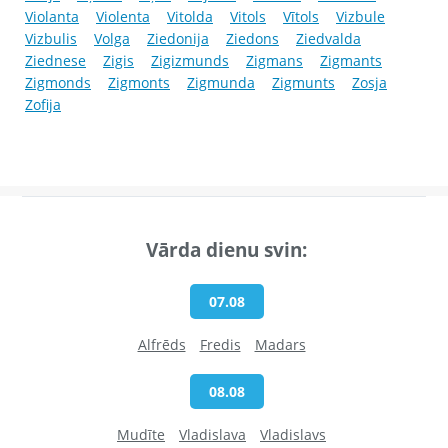
Violanta
Violenta
Vitolda
Vitols
Vītols
Vizbule
Vizbulis
Volga
Ziedonija
Ziedons
Ziedvalda
Ziednese
Zigis
Zigizmunds
Zigmans
Zigmants
Zigmonds
Zigmonts
Zigmunda
Zigmunts
Zosja
Zofija
Vārda dienu svin:
07.08
Alfrēds
Fredis
Madars
08.08
Mudīte
Vladislava
Vladislavs