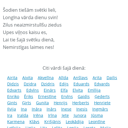
Šodien tiešām svētki lieli,
Longīna vārda dienu svin!
Zilus neaizmirstulīšu ziedus
Upes viļņos kaisu es,
Lai tie šajā svētku dienā,
Nemirstīgas laimes nes!
Citi vārdi šajā dienā:
Airita
Aivita
Akvelīna
Alīda
Anšlavs
Arita
Dailis
Didzis
Dzidra
Dzidris
Edijs
Eduards
Edvards
Edvarts
Edvīns
Einārs
Elfa
Elvita
Emīlija
Enriko
Ēriks
Ernestīne
Ervīns
Gaidis
Ģederts
Gints
Ģirts
Gunita
Henrijs
Herberts
Henriete
Ilvija
Ina
Ināra
Inārs
Inese
Inesis
Ingmārs
Ira
Iraīda
Irēna
Irīna
Jete
Junora
Jūsma
Karmena
Klāvs
Krišjānis
Leokādija
Leontīne
Letīcija
Ligija
Lita
Lolita
Lonija
Loreta
Maija