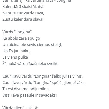
Vai Tu zināji, ka vārdiņš Tavs - Longīna
Kalendārā skaistākais?
Nebūtu tur vārda tava,
Zustu kalendāra slava!
Vārds "Longīna"
Kā ābols zarā spulgo
Un aicina pie sevis ciemos steigt,
Un Es jau nāku,
Es viens pulkā
Šī jaukā vārda īpašnieku sveikt.
Caur Tavu vārdu "Longīna" šalko jūras vilnis,
Caur Tavu vārdu "Longīna" spēlē gliemežvāks.
Tu esi divu melodiju pilna,
Viss Tavā pasaulē ir savādāks!
Vārda dienā saki tā: