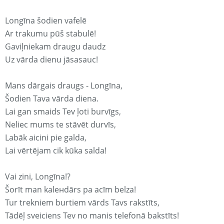
Longīna šodien vafelē
Ar trakumu pūš stabulē!
Gaviļniekam draugu daudz
Uz vārda dienu jāsasauc!
Mans dārgais draugs - Longīna,
Šodien Tava vārda diena.
Lai gan smaids Tev ļoti burvīgs,
Neliec mums te stāvēt durvīs,
Labāk aicini pie galda,
Lai vērtējam cik kūka salda!
Vai zini, Longīna!?
Šorīt man kaleнdārs pa acīm belza!
Tur trekniem burtiem vārds Tavs rakstīts,
Tādēļ sveiciens Tev no manis telefonā bakstīts!