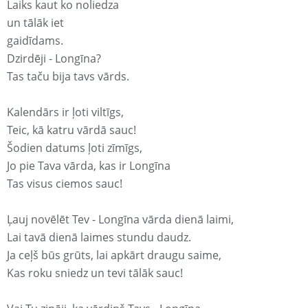
Laiks kaut ko noliedza
un tālāk iet
gaidīdams.
Dzirdēji - Longīna?
Tas taču bija tavs vārds.
Kalendārs ir ļoti viltīgs,
Teic, kā katru vārdā sauc!
Šodien datums ļoti zīmīgs,
Jo pie Tava vārda, kas ir Longīna
Tas visus ciemos sauc!
Ļauj novēlēt Tev - Longīna vārda dienā laimi,
Lai tavā dienā laimes stundu daudz.
Ja ceļš būs grūts, lai apkārt draugu saime,
Kas roku sniedz un tevi tālāk sauc!