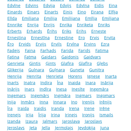
Edvīne
Edvins
Edvija
Edvijs
Edvīna
Eidis
Eina
Einards
Einars
Einarts
Einis
Eino
Eirana
Elfija
Elīda
Emiliana
Emilija
Emilijana
Emīlja
Emiljana
Ennrike
Enrija
Enrijs
Enrika
Enriketa
Enriks
Erberts
Erhards
Ērihs
Eriks
Erihs
Erneste
Ernestina
Ernestīna
Ernestine
Ero
Ervis
Ervita
Ēro
Ervids
Ervijs
Ervils
Ervīna
Ervins
Ezra
Fadejs
Faina
Farhads
Farida
Farids
Fatima
Fatina
Fatma
Gaidars
Gaidonis
Gaidvars
Genrieta
Gintis
Ģints
Glafira
Glafīra
Gļebs
Glikerija
Gulnara
Guļnara
Guneta
Gunitra
Henrija
Henrita
Henrieta
Horens
Ignese
Inarta
Inarts
Inatra
Indira
Īna
Inaida
Inara
Inārija
Inārijs
Inars
Indīra
Inesa
Inesīte
Ingemāra
Ingemars
Ingemārs
Ingmāra
Ingmars
Ingomars
Inija
Inmārs
Inna
Innara
Ino
Irenijs
Irēnijs
Īra
Iraida
Iraidis
Iranda
Irena
Irene
Irēne
Irenejs
Irija
Īrija
Irina
Irinejs
Ironijs
Ismails
Izanda
Izaura
Jalmars
Jaroslava
Jaroslavs
Jeroslavs
Jeta
Jella
Jermolajs
Jevdokija
Juna