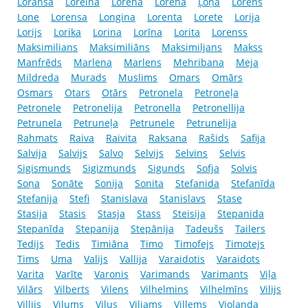
Loransa
Loreina
Lorena
Lorēna
Ļoņa
Lorens
Lone
Lorensa
Longina
Lorenta
Lorete
Lorija
Lorijs
Lorika
Lorina
Lorīna
Lorita
Lorenss
Maksimilians
Maksimiliāns
Maksimiljans
Makss
Manfrēds
Marlena
Marlens
Mehribana
Meja
Mildreda
Murads
Muslims
Omars
Omārs
Osmars
Otars
Otārs
Petronela
Petroneļa
Petronele
Petronelija
Petronella
Petronellija
Petrunela
Petruneļa
Petrunele
Petrunelija
Rahmats
Raiva
Raivita
Raksana
Rašids
Safija
Salvija
Salvijs
Salvo
Selvijs
Selvins
Selvis
Sigismunds
Sigizmunds
Sigunds
Sofja
Solvis
Soņa
Sonāte
Sonija
Sonita
Stefanida
Stefanīda
Stefanija
Stefi
Stanislava
Stanislavs
Stase
Stasija
Stasis
Stasja
Stass
Steisija
Stepanida
Stepanīda
Stepanija
Stepānija
Tadeušs
Tailers
Tedijs
Tedis
Timiāna
Timo
Timofejs
Timotejs
Tims
Uma
Valijs
Vallija
Varaidotis
Varaidots
Varita
Varīte
Varonis
Varimands
Varimants
Viļa
Vilārs
Vilberts
Vilens
Vilhelmins
Vilhelmīns
Vilijs
Villijs
Viļums
Viļus
Viljams
Villems
Violanda