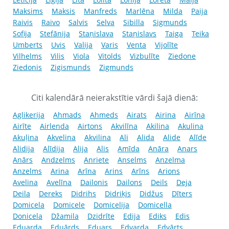
Maksims
Maksis
Manfreds
Marlēna
Milda
Paija
Raivis
Raivo
Salvis
Selva
Sibilla
Sigmunds
Sofija
Stefānija
Staņislava
Staņislavs
Taiga
Teika
Umberts
Uvis
Valija
Varis
Venta
Vijolīte
Vilhelms
Vilis
Viola
Vitolds
Vizbulīte
Ziedone
Ziedonis
Zigismunds
Zigmunds
Citi kalendārā neierakstītie vārdi šajā dienā:
Aglikerija
Ahmads
Ahmeds
Airats
Airina
Airīna
Airīte
Airlenda
Airtons
Akvilīna
Akilina
Akulina
Akuļina
Akvelina
Akvilina
Ali
Alida
Alide
Alīde
Alidija
Alīdija
Alija
Alis
Amīda
Anāra
Anars
Anārs
Andzelms
Anriete
Anselms
Anzelma
Anzelms
Arina
Arīna
Arins
Arīns
Arions
Avelina
Avelīna
Dailonis
Dailons
Deils
Deja
Deila
Dereks
Didrihs
Didriķis
Didžus
Dīters
Domicela
Domicele
Domicelija
Domicella
Donicela
Džamila
Dzidrīte
Edija
Ediks
Edis
Eduarda
Eduārds
Eduars
Edvarda
Edvārts