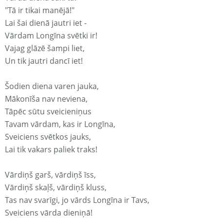
"Tā ir tikai manējā!"
Lai šai dienā jautri iet -
Vārdam Longīna svētki ir!
Vajag glāzē šampi liet,
Un tik jautri dancī iet!
Šodien diena varen jauka,
Mākonīša nav neviena,
Tāpēc sūtu sveicieniņus
Tavam vārdam, kas ir Longīna,
Sveiciens svētkos jauks,
Lai tik vakars paliek traks!
Vārdiņš garš, vārdiņš īss,
Vārdiņš skaļš, vārdiņš kluss,
Tas nav svarīgi, jo vārds Longīna ir Tavs,
Sveiciens vārda dieniņā!