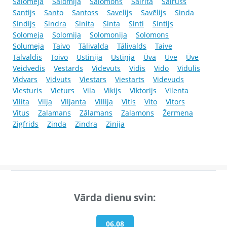
Salomeja
Salomija
Salomons
Sairita
Sairuss
Santijs
Santo
Santoss
Savelijs
Savēlijs
Sinda
Sindijs
Sindra
Sinita
Sinta
Sinti
Sintijs
Solomeja
Solomija
Solomonija
Solomons
Solumeja
Taivo
Tālivalda
Tālivalds
Taive
Tālvaldis
Toivo
Ustinija
Ustiņja
Ūva
Uve
Ūve
Veidvedis
Vestards
Videvuts
Vidis
Vido
Vidulis
Vidvars
Vidvuts
Viestars
Viestarts
Videvuds
Viesturis
Vieturs
Vila
Vikijs
Viktorijs
Vilenta
Vilita
Vilja
Viljanta
Villija
Vitis
Vito
Vitors
Vitus
Zalamans
Zālamans
Zalamons
Žermena
Zigfrids
Zinda
Zindra
Zinija
Vārda dienu svin:
06.08