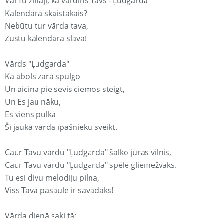
Vai Tu zināji, ka vārdiņš Tavs - Ļudgarda
Kalendārā skaistākais?
Nebūtu tur vārda tava,
Zustu kalendāra slava!
Vārds "Ļudgarda"
Kā ābols zarā spulgo
Un aicina pie sevis ciemos steigt,
Un Es jau nāku,
Es viens pulkā
Šī jaukā vārda īpašnieku sveikt.
Caur Tavu vārdu "Ļudgarda" šalko jūras vilnis,
Caur Tavu vārdu "Ļudgarda" spēlē gliemežvāks.
Tu esi divu melodiju pilna,
Viss Tavā pasaulē ir savādāks!
Vārda dienā saki tā: