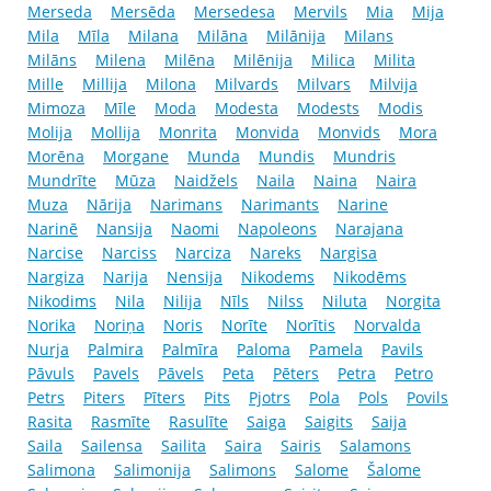
Merseda
Mersēda
Mersedesa
Mervils
Mia
Mija
Mila
Mīla
Milana
Milāna
Milānija
Milans
Milāns
Milena
Milēna
Milēnija
Milica
Milita
Mille
Millija
Milona
Milvards
Milvars
Milvija
Mimoza
Mīle
Moda
Modesta
Modests
Modis
Molija
Mollija
Monrita
Monvida
Monvids
Mora
Morēna
Morgane
Munda
Mundis
Mundris
Mundrīte
Mūza
Naidžels
Naila
Naina
Naira
Muza
Nārija
Narimans
Narimants
Narine
Narinē
Nansija
Naomi
Napoleons
Narajana
Narcise
Narciss
Narciza
Nareks
Nargisa
Nargiza
Narija
Nensija
Nikodems
Nikodēms
Nikodims
Nila
Nilija
Nīls
Nilss
Niluta
Norgita
Norika
Noriņa
Noris
Norīte
Norītis
Norvalda
Nurja
Palmira
Palmīra
Paloma
Pamela
Pavils
Pāvuls
Pavels
Pāvels
Peta
Pēters
Petra
Petro
Petrs
Piters
Pīters
Pits
Pjotrs
Pola
Pols
Povils
Rasita
Rasmīte
Rasulīte
Saiga
Saigits
Saija
Saila
Sailensa
Sailita
Saira
Sairis
Salamons
Salimona
Salimonija
Salimons
Salome
Šalome