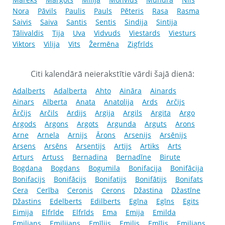
Nora
Pāvils
Paulis
Pauls
Pēteris
Rasa
Rasma
Saivis
Saiva
Santis
Sentis
Sindija
Sintija
Tālivaldis
Tija
Uva
Vidvuds
Viestards
Viesturs
Viktors
Vilija
Vits
Žermēna
Zigfrīds
Citi kalendārā neierakstītie vārdi šajā dienā:
Adalberts
Adalberta
Ahto
Aināra
Ainards
Ainars
Alberta
Anata
Anatolija
Ards
Arčijs
Ārčijs
Arčils
Ardijs
Argija
Argils
Argita
Argo
Argods
Argons
Argots
Argunda
Arguts
Arons
Arne
Arnela
Arnijs
Ārons
Arsenijs
Arsēnijs
Arsens
Arsēns
Arsentijs
Artijs
Artiks
Arts
Arturs
Artuss
Bernadina
Bernadīne
Birute
Bogdana
Bogdans
Bogumila
Bonifacija
Bonifācija
Bonifacijs
Bonifācijs
Bonifatijs
Bonifātijs
Bonifats
Cera
Cerība
Ceronis
Cerons
Džastina
Džastīne
Džastins
Edelberts
Edilberts
Egīna
Egīns
Egits
Eimija
Elfrīde
Elfrīds
Ema
Emija
Emilda
Emilians
Emilijans
Emīlijs
Emilis
Emīlis
Emiljans