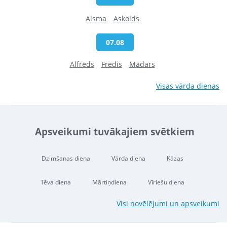
Aisma
Askolds
07.08
Alfrēds
Fredis
Madars
Visas vārda dienas
Apsveikumi tuvākajiem svētkiem
Dzimšanas diena
Vārda diena
Kāzas
Tēva diena
Mārtiņdiena
Vīriešu diena
Visi novēlējumi un apsveikumi