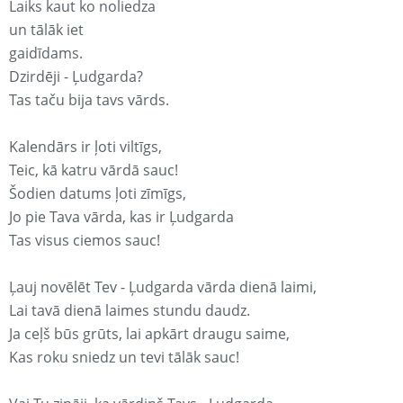
Laiks kaut ko noliedza
un tālāk iet
gaidīdams.
Dzirdēji - Ļudgarda?
Tas taču bija tavs vārds.
Kalendārs ir ļoti viltīgs,
Teic, kā katru vārdā sauc!
Šodien datums ļoti zīmīgs,
Jo pie Tava vārda, kas ir Ļudgarda
Tas visus ciemos sauc!
Ļauj novēlēt Tev - Ļudgarda vārda dienā laimi,
Lai tavā dienā laimes stundu daudz.
Ja ceļš būs grūts, lai apkārt draugu saime,
Kas roku sniedz un tevi tālāk sauc!