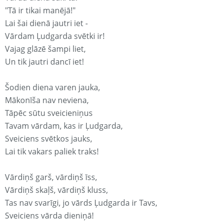
"Tā ir tikai manējā!"
Lai šai dienā jautri iet -
Vārdam Ļudgarda svētki ir!
Vajag glāzē šampi liet,
Un tik jautri dancī iet!
Šodien diena varen jauka,
Mākonīša nav neviena,
Tāpēc sūtu sveicieniņus
Tavam vārdam, kas ir Ļudgarda,
Sveiciens svētkos jauks,
Lai tik vakars paliek traks!
Vārdiņš garš, vārdiņš īss,
Vārdiņš skaļš, vārdiņš kluss,
Tas nav svarīgi, jo vārds Ļudgarda ir Tavs,
Sveiciens vārda dieniņā!