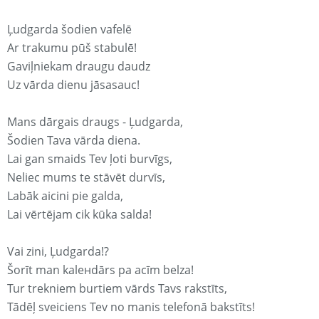
Ļudgarda šodien vafelē
Ar trakumu pūš stabulē!
Gaviļniekam draugu daudz
Uz vārda dienu jāsasauc!
Mans dārgais draugs - Ļudgarda,
Šodien Tava vārda diena.
Lai gan smaids Tev ļoti burvīgs,
Neliec mums te stāvēt durvīs,
Labāk aicini pie galda,
Lai vērtējam cik kūka salda!
Vai zini, Ļudgarda!?
Šorīt man kaleнdārs pa acīm belza!
Tur trekniem burtiem vārds Tavs rakstīts,
Tādēļ sveiciens Tev no manis telefonā bakstīts!