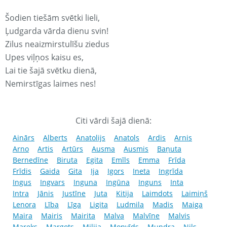
Šodien tiešām svētki lieli,
Ļudgarda vārda dienu svin!
Zilus neaizmirstulīšu ziedus
Upes viļņos kaisu es,
Lai tie šajā svētku dienā,
Nemirstīgas laimes nes!
Citi vārdi šajā dienā:
Ainārs
Alberts
Anatolijs
Anatols
Ardis
Arnis
Arno
Artis
Artūrs
Ausma
Ausmis
Baņuta
Bernedīne
Biruta
Egita
Emīls
Emma
Frīda
Frīdis
Gaida
Gita
Ija
Igors
Ineta
Ingrīda
Ingus
Ingvars
Inguna
Ingūna
Inguns
Inta
Intra
Jānis
Justīne
Juta
Kitija
Laimdots
Laimiņš
Lenora
Lība
Līga
Ligita
Ludmila
Madis
Maiga
Maira
Mairis
Mairita
Malva
Malvīne
Malvis
Mareks
Margots
Milija
Monvīds
Mundra
Nils