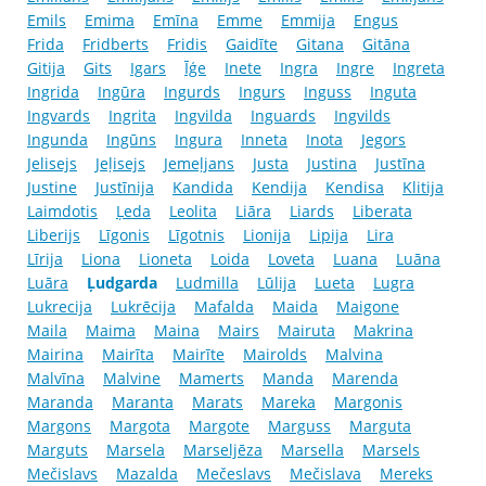
Emils
Emima
Emīna
Emme
Emmija
Engus
Frida
Fridberts
Fridis
Gaidīte
Gitana
Gitāna
Gitija
Gits
Igars
Īģe
Inete
Ingra
Ingre
Ingreta
Ingrida
Ingūra
Ingurds
Ingurs
Inguss
Inguta
Ingvards
Ingrita
Ingvilda
Inguards
Ingvilds
Ingunda
Ingūns
Ingura
Inneta
Inota
Jegors
Jelisejs
Jeļisejs
Jemeļjans
Justa
Justina
Justīna
Justine
Justīnija
Kandida
Kendija
Kendisa
Klitija
Laimdotis
Ļeda
Leolita
Liāra
Liards
Liberata
Liberijs
Līgonis
Līgotnis
Lionija
Lipija
Lira
Līrija
Liona
Lioneta
Loida
Loveta
Luana
Luāna
Luāra
Ļudgarda
Ludmilla
Lūlija
Lueta
Lugra
Lukrecija
Lukrēcija
Mafalda
Maida
Maigone
Maila
Maima
Maina
Mairs
Mairuta
Makrina
Mairina
Mairīta
Mairīte
Mairolds
Malvina
Malvīna
Malvine
Mamerts
Manda
Marenda
Maranda
Maranta
Marats
Mareka
Margonis
Margons
Margota
Margote
Marguss
Marguta
Marguts
Marsela
Marseljēza
Marsella
Marsels
Mečislavs
Mazalda
Mečeslavs
Mečislava
Mereks