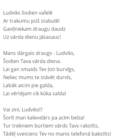
Ludviks šodien vafelē
Ar trakumu pūš stabulē!
Gaviļniekam draugu daudz
Uz vārda dienu jāsasauc!
Mans dārgais draugs - Ludviks,
Šodien Tava vārda diena.
Lai gan smaids Tev ļoti burvīgs,
Neliec mums te stāvēt durvīs,
Labāk aicini pie galda,
Lai vērtējam cik kūka salda!
Vai zini, Ludviks!?
Šorīt man kaleнdārs pa acīm belza!
Tur trekniem burtiem vārds Tavs rakstīts,
Tādēļ sveiciens Tev no manis telefonā bakstīts!