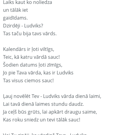
Laiks kaut ko noliedza
un tālāk iet
gaidīdams.
Dzirdēji - Ludviks?
Tas taču bija tavs vārds.
Kalendārs ir ļoti viltīgs,
Teic, kā katru vārdā sauc!
Šodien datums ļoti zīmīgs,
Jo pie Tava vārda, kas ir Ludviks
Tas visus ciemos sauc!
Ļauj novēlēt Tev - Ludviks vārda dienā laimi,
Lai tavā dienā laimes stundu daudz.
Ja ceļš būs grūts, lai apkārt draugu saime,
Kas roku sniedz un tevi tālāk sauc!