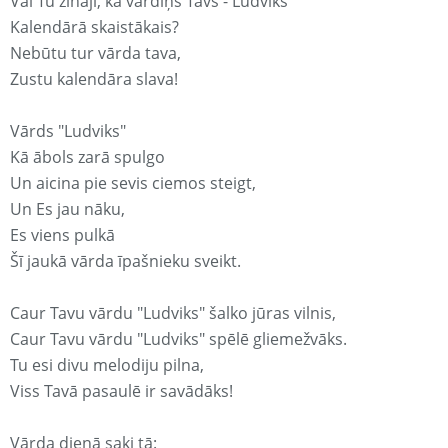
Vai Tu zināji, ka vārdiņš Tavs - Ludviks
Kalendārā skaistākais?
Nebūtu tur vārda tava,
Zustu kalendāra slava!
Vārds "Ludviks"
Kā ābols zarā spulgo
Un aicina pie sevis ciemos steigt,
Un Es jau nāku,
Es viens pulkā
Šī jaukā vārda īpašnieku sveikt.
Caur Tavu vārdu "Ludviks" šalko jūras vilnis,
Caur Tavu vārdu "Ludviks" spēlē gliemežvāks.
Tu esi divu melodiju pilna,
Viss Tavā pasaulē ir savādāks!
Vārda dienā saki tā: