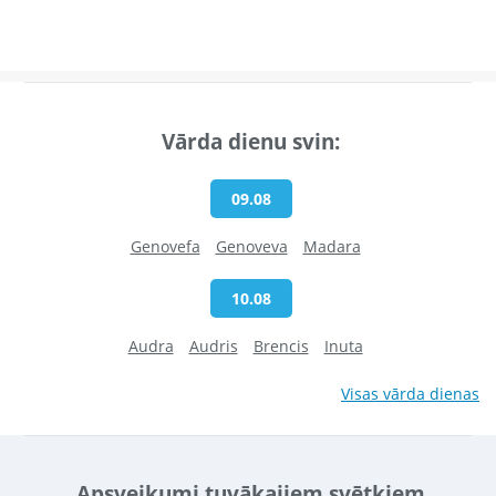
Vārda dienu svin:
09.08
Genovefa
Genoveva
Madara
10.08
Audra
Audris
Brencis
Inuta
Visas vārda dienas
Apsveikumi tuvākajiem svētkiem