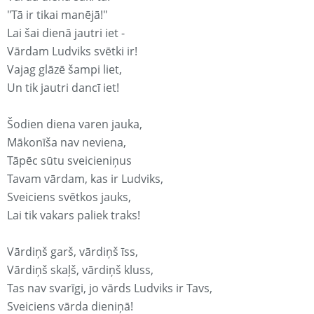
"Tā ir tikai manējā!"
Lai šai dienā jautri iet -
Vārdam Ludviks svētki ir!
Vajag glāzē šampi liet,
Un tik jautri dancī iet!
Šodien diena varen jauka,
Mākonīša nav neviena,
Tāpēc sūtu sveicieniņus
Tavam vārdam, kas ir Ludviks,
Sveiciens svētkos jauks,
Lai tik vakars paliek traks!
Vārdiņš garš, vārdiņš īss,
Vārdiņš skaļš, vārdiņš kluss,
Tas nav svarīgi, jo vārds Ludviks ir Tavs,
Sveiciens vārda dieniņā!