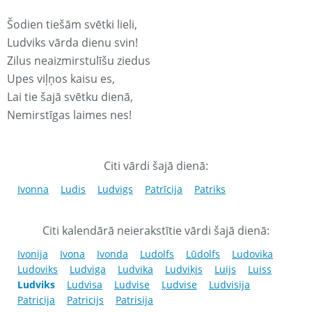
Šodien tiešām svētki lieli,
Ludviks vārda dienu svin!
Zilus neaizmirstulīšu ziedus
Upes viļņos kaisu es,
Lai tie šajā svētku dienā,
Nemirstīgas laimes nes!
Citi vārdi šajā dienā:
Ivonna
Ludis
Ludvigs
Patrīcija
Patriks
Citi kalendārā neierakstītie vārdi šajā dienā:
Ivonija
Ivona
Ivonda
Ludolfs
Lūdolfs
Ludovika
Ludoviks
Ludviga
Ludvika
Ludviķis
Luijs
Luiss
Ludviks
Ludvisa
Ludvise
Ļudvise
Ludvisija
Patricija
Patricijs
Patrisija