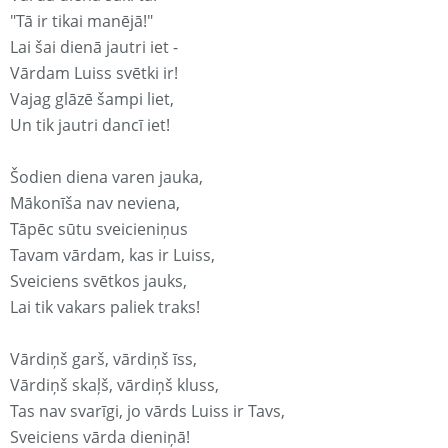
"Tā ir tikai manējā!"
Lai šai dienā jautri iet -
Vārdam Luiss svētki ir!
Vajag glāzē šampi liet,
Un tik jautri dancī iet!
Šodien diena varen jauka,
Mākonīša nav neviena,
Tāpēc sūtu sveicieniņus
Tavam vārdam, kas ir Luiss,
Sveiciens svētkos jauks,
Lai tik vakars paliek traks!
Vārdiņš garš, vārdiņš īss,
Vārdiņš skaļš, vārdiņš kluss,
Tas nav svarīgi, jo vārds Luiss ir Tavs,
Sveiciens vārda dieniņā!