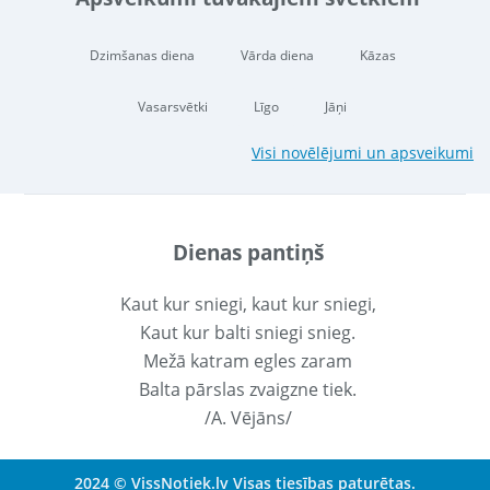
Dzimšanas diena
Vārda diena
Kāzas
Vasarsvētki
Līgo
Jāņi
Visi novēlējumi un apsveikumi
Dienas pantiņš
Kaut kur sniegi, kaut kur sniegi,
Kaut kur balti sniegi snieg.
Mežā katram egles zaram
Balta pārslas zvaigzne tiek.
/A. Vējāns/
2024 © VissNotiek.lv Visas tiesības paturētas.