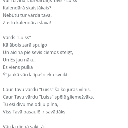
Vai Tu zināji, ka vārdiņš Tavs - Luiss
Kalendārā skaistākais?
Nebūtu tur vārda tava,
Zustu kalendāra slava!
Vārds "Luiss"
Kā ābols zarā spulgo
Un aicina pie sevis ciemos steigt,
Un Es jau nāku,
Es viens pulkā
Šī jaukā vārda īpašnieku sveikt.
Caur Tavu vārdu "Luiss" šalko jūras vilnis,
Caur Tavu vārdu "Luiss" spēlē gliemežvāks.
Tu esi divu melodiju pilna,
Viss Tavā pasaulē ir savādāks!
Vārda dienā saki tā: