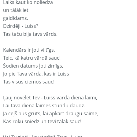
Laiks kaut ko noliedza
un tālāk iet
gaidīdams.
Dzirdēji - Luiss?
Tas taču bija tavs vārds.
Kalendārs ir ļoti viltīgs,
Teic, kā katru vārdā sauc!
Šodien datums ļoti zīmīgs,
Jo pie Tava vārda, kas ir Luiss
Tas visus ciemos sauc!
Ļauj novēlēt Tev - Luiss vārda dienā laimi,
Lai tavā dienā laimes stundu daudz.
Ja ceļš būs grūts, lai apkārt draugu saime,
Kas roku sniedz un tevi tālāk sauc!