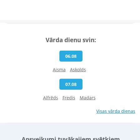
Vārda dienu svin:
06.08
Aisma
Askolds
07.08
Alfrēds
Fredis
Madars
Visas vārda dienas
Apsveikumi tuvākajiem svētkiem