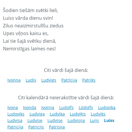
Šodien tiešām svētki lieli,
Luiss vārda dienu svin!
Zilus neaizmirstulīšu ziedus
Upes viļņos kaisu es,
Lai tie šajā svētku dienā,
Nemirstīgas laimes nes!
Citi vārdi šajā dienā:
Ivonna
Ludis
Ludvigs
Patrīcija
Patriks
Citi kalendārā neierakstītie vārdi šajā dienā:
Ivona
Ivonda
Ivonija
Ludolfs
Lūdolfs
Ludovika
Ludoviks
Ludviga
Ludvika
Ludviķis
Ludviks
Ludvisa
Ludvise
Ļudvise
Ludvisija
Luijs
Luiss
Patricija
Patricijs
Patrisija