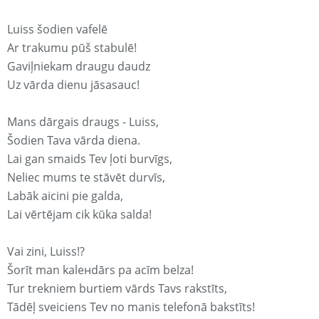
Luiss šodien vafelē
Ar trakumu pūš stabulē!
Gaviļniekam draugu daudz
Uz vārda dienu jāsasauc!
Mans dārgais draugs - Luiss,
Šodien Tava vārda diena.
Lai gan smaids Tev ļoti burvīgs,
Neliec mums te stāvēt durvīs,
Labāk aicini pie galda,
Lai vērtējam cik kūka salda!
Vai zini, Luiss!?
Šorīt man kaleнdārs pa acīm belza!
Tur trekniem burtiem vārds Tavs rakstīts,
Tādēļ sveiciens Tev no manis telefonā bakstīts!