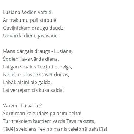
Lusiāna šodien vafelē
Ar trakumu pūš stabulē!
Gaviļniekam draugu daudz
Uz vārda dienu jāsasauc!
Mans dārgais draugs - Lusiāna,
Šodien Tava vārda diena.
Lai gan smaids Tev ļoti burvīgs,
Neliec mums te stāvēt durvīs,
Labāk aicini pie galda,
Lai vērtējam cik kūka salda!
Vai zini, Lusiāna!?
Šorīt man kaleнdārs pa acīm belza!
Tur trekniem burtiem vārds Tavs rakstīts,
Tādēļ sveiciens Tev no manis telefonā bakstīts!