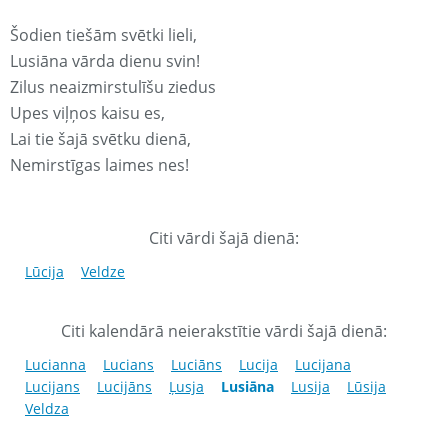
Šodien tiešām svētki lieli,
Lusiāna vārda dienu svin!
Zilus neaizmirstulīšu ziedus
Upes viļņos kaisu es,
Lai tie šajā svētku dienā,
Nemirstīgas laimes nes!
Citi vārdi šajā dienā:
Lūcija
Veldze
Citi kalendārā neierakstītie vārdi šajā dienā:
Lucianna
Lucians
Luciāns
Lucija
Lucijana
Lucijans
Lucijāns
Ļusja
Lusiāna
Lusija
Lūsija
Veldza