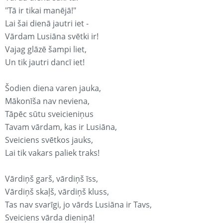
"Tā ir tikai manējā!"
Lai šai dienā jautri iet -
Vārdam Lusiāna svētki ir!
Vajag glāzē šampi liet,
Un tik jautri dancī iet!
Šodien diena varen jauka,
Mākonīša nav neviena,
Tāpēc sūtu sveicieniņus
Tavam vārdam, kas ir Lusiāna,
Sveiciens svētkos jauks,
Lai tik vakars paliek traks!
Vārdiņš garš, vārdiņš īss,
Vārdiņš skaļš, vārdiņš kluss,
Tas nav svarīgi, jo vārds Lusiāna ir Tavs,
Sveiciens vārda dieniņā!