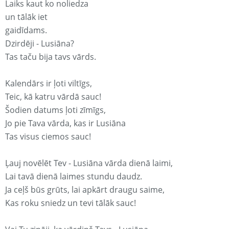
Laiks kaut ko noliedza
un tālāk iet
gaidīdams.
Dzirdēji - Lusiāna?
Tas taču bija tavs vārds.
Kalendārs ir ļoti viltīgs,
Teic, kā katru vārdā sauc!
Šodien datums ļoti zīmīgs,
Jo pie Tava vārda, kas ir Lusiāna
Tas visus ciemos sauc!
Ļauj novēlēt Tev - Lusiāna vārda dienā laimi,
Lai tavā dienā laimes stundu daudz.
Ja ceļš būs grūts, lai apkārt draugu saime,
Kas roku sniedz un tevi tālāk sauc!