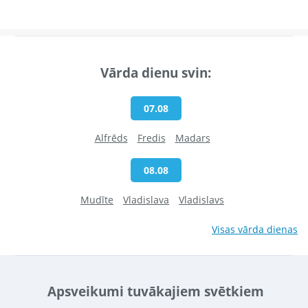
Vārda dienu svin:
07.08
Alfrēds
Fredis
Madars
08.08
Mudīte
Vladislava
Vladislavs
Visas vārda dienas
Apsveikumi tuvākajiem svētkiem