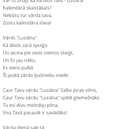
Vai Tu zināji, ka vārdiņš Tavs - Lusiāna
Kalendārā skaistākais?
Nebūtu tur vārda tava,
Zustu kalendāra slava!
Vārds "Lusiāna"
Kā ābols zarā spulgo
Un aicina pie sevis ciemos steigt,
Un Es jau nāku,
Es viens pulkā
Šī jaukā vārda īpašnieku sveikt.
Caur Tavu vārdu "Lusiāna" šalko jūras vilnis,
Caur Tavu vārdu "Lusiāna" spēlē gliemežvāks.
Tu esi divu melodiju pilna,
Viss Tavā pasaulē ir savādāks!
Vārda dienā saki tā: