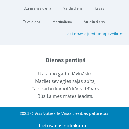
Dzimšanas diena
Vārda diena
Kāzas
Tēva diena
Mārtiņdiena
Vīriešu diena
Visi novēlējumi un apsveikumi
Dienas pantiņš
Uz Jauno gadu dāvināsim
Mazliet sev egles zaļās spīts,
Tad darbu kamolā kāds dzīpars
Būs Laimes mātes ieadīts.
2024 © VissNotiek.lv Visas tiesības paturētas.
Lietošanas noteikumi