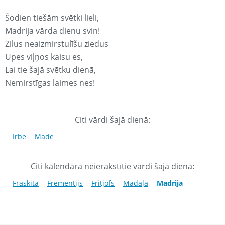
Šodien tiešām svētki lieli,
Madrija vārda dienu svin!
Zilus neaizmirstulīšu ziedus
Upes viļņos kaisu es,
Lai tie šajā svētku dienā,
Nemirstīgas laimes nes!
Citi vārdi šajā dienā:
Irbe
Made
Citi kalendārā neierakstītie vārdi šajā dienā:
Fraskita
Frementijs
Fritjofs
Madaļa
Madrija