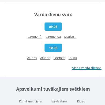
Vārda dienu svin:
09.08
Genovefa
Genoveva
Madara
10.08
Audra
Audris
Brencis
Inuta
Visas vārda dienas
Apsveikumi tuvākajiem svētkiem
Dzimšanas diena
Vārda diena
Kāzas