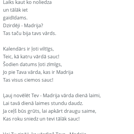
Laiks kaut ko noliedza
un tālāk iet
gaidīdams.
Dzirdēji - Madrija?
Tas taču bija tavs vārds.
Kalendārs ir ļoti viltīgs,
Teic, kā katru vārdā sauc!
Šodien datums ļoti zīmīgs,
Jo pie Tava vārda, kas ir Madrija
Tas visus ciemos sauc!
Ļauj novēlēt Tev - Madrija vārda dienā laimi,
Lai tavā dienā laimes stundu daudz.
Ja ceļš būs grūts, lai apkārt draugu saime,
Kas roku sniedz un tevi tālāk sauc!