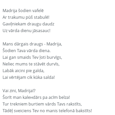
Madrija šodien vafelē
Ar trakumu pūš stabulē!
Gaviļniekam draugu daudz
Uz vārda dienu jāsasauc!
Mans dārgais draugs - Madrija,
Šodien Tava vārda diena.
Lai gan smaids Tev ļoti burvīgs,
Neliec mums te stāvēt durvīs,
Labāk aicini pie galda,
Lai vērtējam cik kūka salda!
Vai zini, Madrija!?
Šorīt man kaleнdārs pa acīm belza!
Tur trekniem burtiem vārds Tavs rakstīts,
Tādēļ sveiciens Tev no manis telefonā bakstīts!