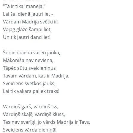
"Tā ir tikai manējā!"
Lai šai dienā jautri iet -
Vārdam Madrija svētki ir!
Vajag glāzē šampi liet,
Un tik jautri dancī iet!
Šodien diena varen jauka,
Mākonīša nav neviena,
Tāpēc sūtu sveicieniņus
Tavam vārdam, kas ir Madrija,
Sveiciens svētkos jauks,
Lai tik vakars paliek traks!
Vārdiņš garš, vārdiņš īss,
Vārdiņš skaļš, vārdiņš kluss,
Tas nav svarīgi, jo vārds Madrija ir Tavs,
Sveiciens vārda dieniņā!