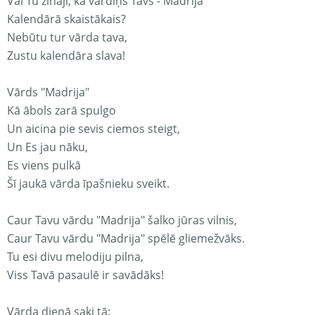
Vai Tu zināji, ka vārdiņš Tavs - Madrija
Kalendārā skaistākais?
Nebūtu tur vārda tava,
Zustu kalendāra slava!
Vārds "Madrija"
Kā ābols zarā spulgo
Un aicina pie sevis ciemos steigt,
Un Es jau nāku,
Es viens pulkā
Šī jaukā vārda īpašnieku sveikt.
Caur Tavu vārdu "Madrija" šalko jūras vilnis,
Caur Tavu vārdu "Madrija" spēlē gliemežvāks.
Tu esi divu melodiju pilna,
Viss Tavā pasaulē ir savādāks!
Vārda dienā saki tā: