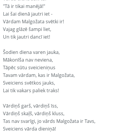
"Tā ir tikai manējā!"
Lai šai dienā jautri iet -
Vārdam Malgožata svētki ir!
Vajag glāzē šampi liet,
Un tik jautri dancī iet!
Šodien diena varen jauka,
Mākonīša nav neviena,
Tāpēc sūtu sveicieniņus
Tavam vārdam, kas ir Malgožata,
Sveiciens svētkos jauks,
Lai tik vakars paliek traks!
Vārdiņš garš, vārdiņš īss,
Vārdiņš skaļš, vārdiņš kluss,
Tas nav svarīgi, jo vārds Malgožata ir Tavs,
Sveiciens vārda dieniņā!