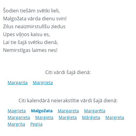
Šodien tiešām svētki lieli,
Malgožata vārda dienu svin!
Zilus neaizmirstulīšu ziedus
Upes viļņos kaisu es,
Lai tie šajā svētku dienā,
Nemirstīgas laimes nes!
Citi vārdi šajā dienā:
Margarita
Margrieta
Citi kalendārā neierakstītie vārdi šajā dienā:
Magrieta
Malgožata
Margareta
Margarēta
Margarieta
Margieta
Marģieta
Mārģieta
Margreta
Margrita
Pegija