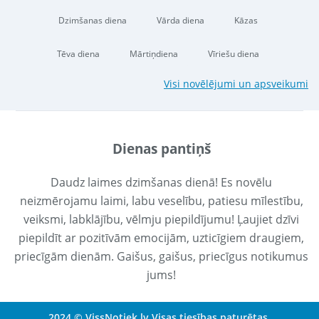
Dzimšanas diena
Vārda diena
Kāzas
Tēva diena
Mārtiņdiena
Vīriešu diena
Visi novēlējumi un apsveikumi
Dienas pantiņš
Daudz laimes dzimšanas dienā! Es novēlu
neizmērojamu laimi, labu veselību, patiesu mīlestību,
veiksmi, labklājību, vēlmju piepildījumu! Ļaujiet dzīvi
piepildīt ar pozitīvām emocijām, uzticīgiem draugiem,
priecīgām dienām. Gaišus, gaišus, priecīgus notikumus
jums!
2024 © VissNotiek.lv Visas tiesības paturētas.