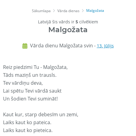
Malgožata
Sākumlapa
Vārda dienas
Latvijā šis vārds ir
5
cilvēkiem
Malgožata
Vārda dienu Malgožata svin -
13. Jūlijs
Reiz piedzimi Tu - Malgožata,
Tāds maziņš un trausls.
Tev vārdiņu deva,
Lai spētu Tevi vārdā saukt
Un šodien Tevi sumināt!
Kaut kur, starp debesīm un zemi,
Laiks kaut ko pateica.
Laiks kaut ko pieteica.