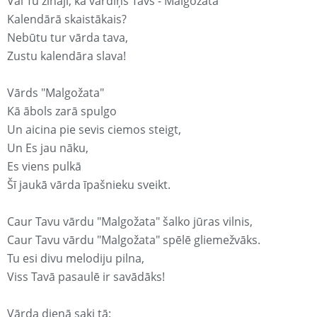
Vai Tu zināji, ka vārdiņš Tavs - Malgožata
Kalendārā skaistākais?
Nebūtu tur vārda tava,
Zustu kalendāra slava!
Vārds "Malgožata"
Kā ābols zarā spulgo
Un aicina pie sevis ciemos steigt,
Un Es jau nāku,
Es viens pulkā
Šī jaukā vārda īpašnieku sveikt.
Caur Tavu vārdu "Malgožata" šalko jūras vilnis,
Caur Tavu vārdu "Malgožata" spēlē gliemežvāks.
Tu esi divu melodiju pilna,
Viss Tavā pasaulē ir savādāks!
Vārda dienā saki tā: