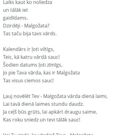
Laiks kaut ko noliedza
un tālāk iet
gaidīdams.
Dzirdēji - Malgožata?
Tas taču bija tavs vārds.
Kalendārs ir ļoti viltīgs,
Teic, kā katru vārdā sauc!
Šodien datums ļoti zīmīgs,
Jo pie Tava vārda, kas ir Malgožata
Tas visus ciemos sauc!
Ļauj novēlēt Tev - Malgožata vārda dienā laimi,
Lai tavā dienā laimes stundu daudz.
Ja ceļš būs grūts, lai apkārt draugu saime,
Kas roku sniedz un tevi tālāk sauc!