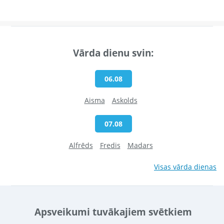
Vārda dienu svin:
06.08
Aisma
Askolds
07.08
Alfrēds
Fredis
Madars
Visas vārda dienas
Apsveikumi tuvākajiem svētkiem