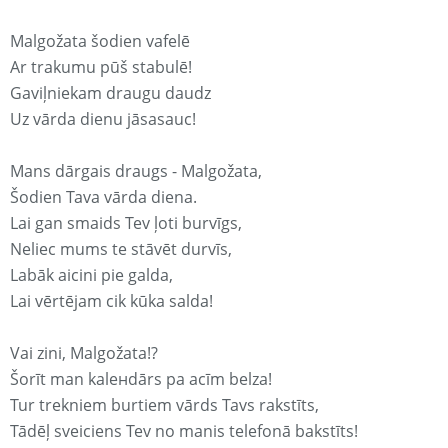
Malgožata šodien vafelē
Ar trakumu pūš stabulē!
Gaviļniekam draugu daudz
Uz vārda dienu jāsasauc!
Mans dārgais draugs - Malgožata,
Šodien Tava vārda diena.
Lai gan smaids Tev ļoti burvīgs,
Neliec mums te stāvēt durvīs,
Labāk aicini pie galda,
Lai vērtējam cik kūka salda!
Vai zini, Malgožata!?
Šorīt man kaleнdārs pa acīm belza!
Tur trekniem burtiem vārds Tavs rakstīts,
Tādēļ sveiciens Tev no manis telefonā bakstīts!