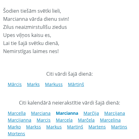
Šodien tiešām svētki lieli,
Marcianna vārda dienu svin!
Zilus neaizmirstulīšu ziedus
Upes viļņos kaisu es,
Lai tie šajā svētku dienā,
Nemirstīgas laimes nes!
Citi vārdi šajā dienā:
Mārcis
Marks
Markuss
Mārtiņš
Citi kalendārā neierakstītie vārdi šajā dienā:
Marcella
Marciana
Marcianna
Marčija
Marcijana
Marcijanna
Marcis
Marcela
Marčela
Marcelina
Marko
Markss
Markus
Martiņš
Martens
Martins
Mortens