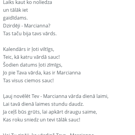
Laiks kaut ko noliedza
un tālāk iet
gaidīdams.
Dzirdēji - Marcianna?
Tas taču bija tavs vārds.
Kalendārs ir ļoti viltīgs,
Teic, kā katru vārdā sauc!
Šodien datums ļoti zīmīgs,
Jo pie Tava vārda, kas ir Marcianna
Tas visus ciemos sauc!
Ļauj novēlēt Tev - Marcianna vārda dienā laimi,
Lai tavā dienā laimes stundu daudz.
Ja ceļš būs grūts, lai apkārt draugu saime,
Kas roku sniedz un tevi tālāk sauc!