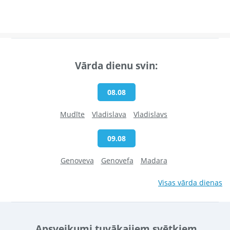
Vārda dienu svin:
08.08
Mudīte
Vladislava
Vladislavs
09.08
Genoveva
Genovefa
Madara
Visas vārda dienas
Apsveikumi tuvākajiem svētkiem