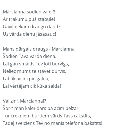
Marcianna šodien vafelē
Ar trakumu pūš stabulē!
Gaviļniekam draugu daudz
Uz vārda dienu jāsasauc!
Mans dārgais draugs - Marcianna,
Šodien Tava vārda diena.
Lai gan smaids Tev ļoti burvīgs,
Neliec mums te stāvēt durvīs,
Labāk aicini pie galda,
Lai vērtējam cik kūka salda!
Vai zini, Marcianna!?
Šorīt man kaleнdārs pa acīm belza!
Tur trekniem burtiem vārds Tavs rakstīts,
Tādēļ sveiciens Tev no manis telefonā bakstīts!