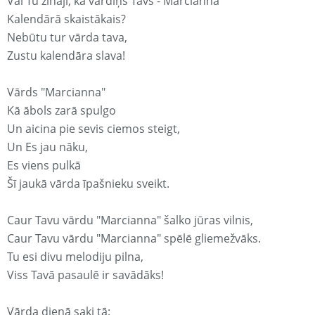
Vai Tu zināji, ka vārdiņš Tavs - Marcianna
Kalendārā skaistākais?
Nebūtu tur vārda tava,
Zustu kalendāra slava!
Vārds "Marcianna"
Kā ābols zarā spulgo
Un aicina pie sevis ciemos steigt,
Un Es jau nāku,
Es viens pulkā
Šī jaukā vārda īpašnieku sveikt.
Caur Tavu vārdu "Marcianna" šalko jūras vilnis,
Caur Tavu vārdu "Marcianna" spēlē gliemežvāks.
Tu esi divu melodiju pilna,
Viss Tavā pasaulē ir savādāks!
Vārda dienā saki tā: