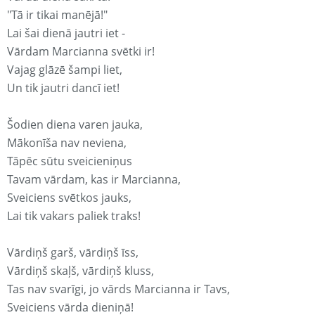
"Tā ir tikai manējā!"
Lai šai dienā jautri iet -
Vārdam Marcianna svētki ir!
Vajag glāzē šampi liet,
Un tik jautri dancī iet!
Šodien diena varen jauka,
Mākonīša nav neviena,
Tāpēc sūtu sveicieniņus
Tavam vārdam, kas ir Marcianna,
Sveiciens svētkos jauks,
Lai tik vakars paliek traks!
Vārdiņš garš, vārdiņš īss,
Vārdiņš skaļš, vārdiņš kluss,
Tas nav svarīgi, jo vārds Marcianna ir Tavs,
Sveiciens vārda dieniņā!