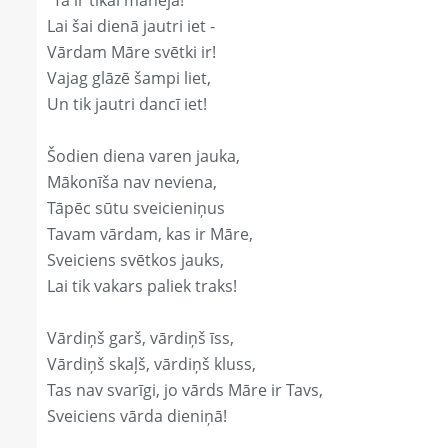
"Tā ir tikai manējā!"
Lai šai dienā jautri iet -
Vārdam Māre svētki ir!
Vajag glāzē šampi liet,
Un tik jautri dancī iet!
Šodien diena varen jauka,
Mākonīša nav neviena,
Tāpēc sūtu sveicieniņus
Tavam vārdam, kas ir Māre,
Sveiciens svētkos jauks,
Lai tik vakars paliek traks!
Vārdiņš garš, vārdiņš īss,
Vārdiņš skaļš, vārdiņš kluss,
Tas nav svarīgi, jo vārds Māre ir Tavs,
Sveiciens vārda dieniņā!