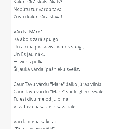
Kalendārā skaistākais?
Nebūtu tur vārda tava,
Zustu kalendāra slava!
Vārds "Māre"
Kā ābols zarā spulgo
Un aicina pie sevis ciemos steigt,
Un Es jau nāku,
Es viens pulkā
Šī jaukā vārda īpašnieku sveikt.
Caur Tavu vārdu "Māre" šalko jūras vilnis,
Caur Tavu vārdu "Māre" spēlē gliemežvāks.
Tu esi divu melodiju pilna,
Viss Tavā pasaulē ir savādāks!
Vārda dienā saki tā: