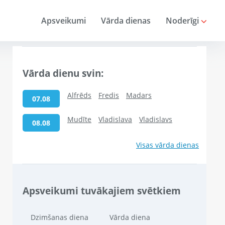
Apsveikumi
Vārda dienas
Noderīgi
Vārda dienu svin:
Alfrēds
Fredis
Madars
07.08
Mudīte
Vladislava
Vladislavs
08.08
Visas vārda dienas
Apsveikumi tuvākajiem svētkiem
Dzimšanas diena
Vārda diena