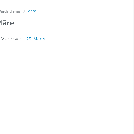
Māre
Vārda dienas
Māre
 Māre svin -
25. Marts