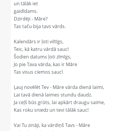
un tālāk iet
gaidīdams.
Dzirdēji - Māre?
Tas taču bija tavs vārds.
Kalendārs ir ļoti viltīgs,
Teic, kā katru vārdā sauc!
Šodien datums ļoti zīmīgs,
Jo pie Tava vārda, kas ir Māre
Tas visus ciemos sauc!
Ļauj novēlēt Tev - Māre vārda dienā laimi,
Lai tavā dienā laimes stundu daudz.
Ja ceļš būs grūts, lai apkārt draugu saime,
Kas roku sniedz un tevi tālāk sauc!
Vai Tu zināji, ka vārdiņš Tavs - Māre