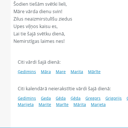
Šodien tiešām svētki lieli,
Māre vārda dienu svin!
Zilus neaizmirstulīšu ziedus
Upes viļņos kaisu es,
Lai tie šajā svētku dienā,
Nemirstīgas laimes nes!
Citi vārdi šajā dienā:
Ģedimins
Māra
Mare
Marita
Mārīte
Citi kalendārā neierakstītie vārdi šajā dienā:
Gedimins
Geda
Gēda
Ģēda
Gregors
Grigorijs
Marijeta
Marite
Marīte
Mārita
Marjeta