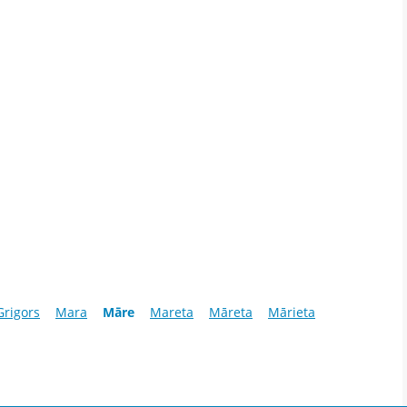
Grigors
Mara
Māre
Mareta
Māreta
Mārieta