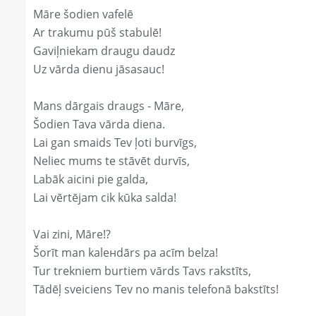
Māre šodien vafelē
Ar trakumu pūš stabulē!
Gaviļniekam draugu daudz
Uz vārda dienu jāsasauc!
Mans dārgais draugs - Māre,
Šodien Tava vārda diena.
Lai gan smaids Tev ļoti burvīgs,
Neliec mums te stāvēt durvīs,
Labāk aicini pie galda,
Lai vērtējam cik kūka salda!
Vai zini, Māre!?
Šorīt man kaleнdārs pa acīm belza!
Tur trekniem burtiem vārds Tavs rakstīts,
Tādēļ sveiciens Tev no manis telefonā bakstīts!