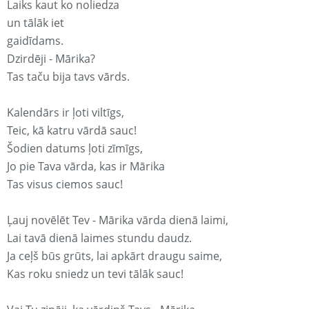
Laiks kaut ko noliedza
un tālāk iet
gaidīdams.
Dzirdēji - Mārika?
Tas taču bija tavs vārds.
Kalendārs ir ļoti viltīgs,
Teic, kā katru vārdā sauc!
Šodien datums ļoti zīmīgs,
Jo pie Tava vārda, kas ir Mārika
Tas visus ciemos sauc!
Ļauj novēlēt Tev - Mārika vārda dienā laimi,
Lai tavā dienā laimes stundu daudz.
Ja ceļš būs grūts, lai apkārt draugu saime,
Kas roku sniedz un tevi tālāk sauc!