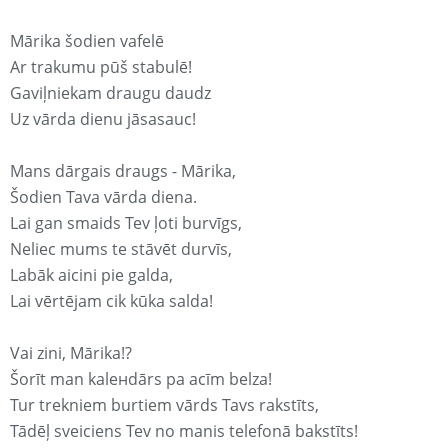
Mārika šodien vafelē
Ar trakumu pūš stabulē!
Gaviļniekam draugu daudz
Uz vārda dienu jāsasauc!
Mans dārgais draugs - Mārika,
Šodien Tava vārda diena.
Lai gan smaids Tev ļoti burvīgs,
Neliec mums te stāvēt durvīs,
Labāk aicini pie galda,
Lai vērtējam cik kūka salda!
Vai zini, Mārika!?
Šorīt man kaleнdārs pa acīm belza!
Tur trekniem burtiem vārds Tavs rakstīts,
Tādēļ sveiciens Tev no manis telefonā bakstīts!