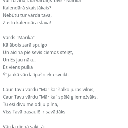
Vai Tu zināji, ka vārdiņš Tavs - Mārika
Kalendārā skaistākais?
Nebūtu tur vārda tava,
Zustu kalendāra slava!
Vārds "Mārika"
Kā ābols zarā spulgo
Un aicina pie sevis ciemos steigt,
Un Es jau nāku,
Es viens pulkā
Šī jaukā vārda īpašnieku sveikt.
Caur Tavu vārdu "Mārika" šalko jūras vilnis,
Caur Tavu vārdu "Mārika" spēlē gliemežvāks.
Tu esi divu melodiju pilna,
Viss Tavā pasaulē ir savādāks!
Vārda dienā saki tā: