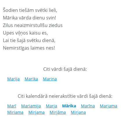
Šodien tiešām svētki lieli,
Mārika vārda dienu svin!
Zilus neaizmirstulīšu ziedus
Upes viļņos kaisu es,
Lai tie šajā svētku dienā,
Nemirstīgas laimes nes!
Citi vārdi šajā dienā:
Marija
Marika
Marina
Citi kalendārā neierakstītie vārdi šajā dienā:
Marī
Mariamija
Marja
Mārika
Marīna
Marjama
Miriama
Mirjama
Mirjāma
Mirjana