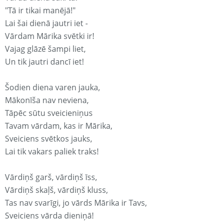
"Tā ir tikai manējā!"
Lai šai dienā jautri iet -
Vārdam Mārika svētki ir!
Vajag glāzē šampi liet,
Un tik jautri dancī iet!
Šodien diena varen jauka,
Mākonīša nav neviena,
Tāpēc sūtu sveicieniņus
Tavam vārdam, kas ir Mārika,
Sveiciens svētkos jauks,
Lai tik vakars paliek traks!
Vārdiņš garš, vārdiņš īss,
Vārdiņš skaļš, vārdiņš kluss,
Tas nav svarīgi, jo vārds Mārika ir Tavs,
Sveiciens vārda dieniņā!