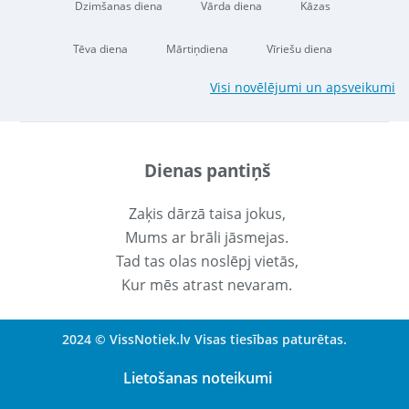
Dzimšanas diena
Vārda diena
Kāzas
Tēva diena
Mārtiņdiena
Vīriešu diena
Visi novēlējumi un apsveikumi
Dienas pantiņš
Zaķis dārzā taisa jokus,
Mums ar brāli jāsmejas.
Tad tas olas noslēpj vietās,
Kur mēs atrast nevaram.
2024 © VissNotiek.lv Visas tiesības paturētas.
Lietošanas noteikumi