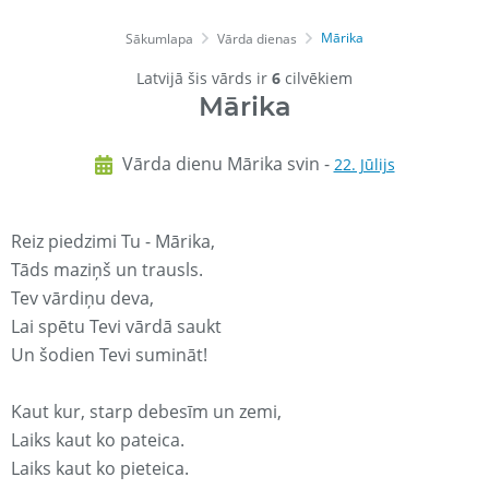
Mārika
Sākumlapa
Vārda dienas
Latvijā šis vārds ir
6
cilvēkiem
Mārika
Vārda dienu Mārika svin -
22. Jūlijs
Reiz piedzimi Tu - Mārika,
Tāds maziņš un trausls.
Tev vārdiņu deva,
Lai spētu Tevi vārdā saukt
Un šodien Tevi sumināt!
Kaut kur, starp debesīm un zemi,
Laiks kaut ko pateica.
Laiks kaut ko pieteica.