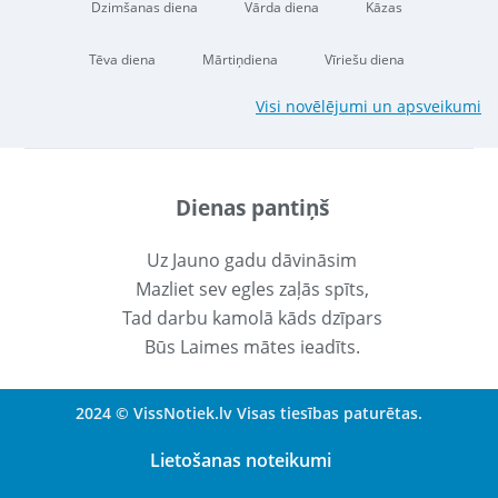
Dzimšanas diena
Vārda diena
Kāzas
Tēva diena
Mārtiņdiena
Vīriešu diena
Visi novēlējumi un apsveikumi
Dienas pantiņš
Uz Jauno gadu dāvināsim
Mazliet sev egles zaļās spīts,
Tad darbu kamolā kāds dzīpars
Būs Laimes mātes ieadīts.
2024 © VissNotiek.lv Visas tiesības paturētas.
Lietošanas noteikumi