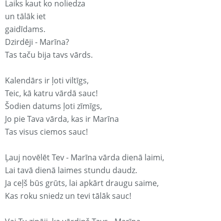
Laiks kaut ko noliedza
un tālāk iet
gaidīdams.
Dzirdēji - Marīna?
Tas taču bija tavs vārds.
Kalendārs ir ļoti viltīgs,
Teic, kā katru vārdā sauc!
Šodien datums ļoti zīmīgs,
Jo pie Tava vārda, kas ir Marīna
Tas visus ciemos sauc!
Ļauj novēlēt Tev - Marīna vārda dienā laimi,
Lai tavā dienā laimes stundu daudz.
Ja ceļš būs grūts, lai apkārt draugu saime,
Kas roku sniedz un tevi tālāk sauc!