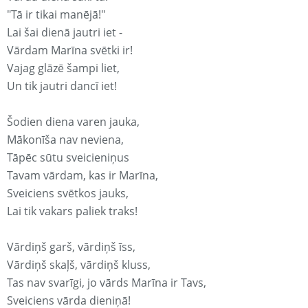
"Tā ir tikai manējā!"
Lai šai dienā jautri iet -
Vārdam Marīna svētki ir!
Vajag glāzē šampi liet,
Un tik jautri dancī iet!
Šodien diena varen jauka,
Mākonīša nav neviena,
Tāpēc sūtu sveicieniņus
Tavam vārdam, kas ir Marīna,
Sveiciens svētkos jauks,
Lai tik vakars paliek traks!
Vārdiņš garš, vārdiņš īss,
Vārdiņš skaļš, vārdiņš kluss,
Tas nav svarīgi, jo vārds Marīna ir Tavs,
Sveiciens vārda dieniņā!