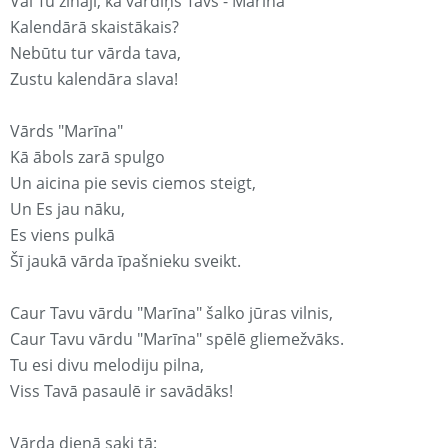
Vai Tu zināji, ka vārdiņš Tavs - Marīna
Kalendārā skaistākais?
Nebūtu tur vārda tava,
Zustu kalendāra slava!
Vārds "Marīna"
Kā ābols zarā spulgo
Un aicina pie sevis ciemos steigt,
Un Es jau nāku,
Es viens pulkā
Šī jaukā vārda īpašnieku sveikt.
Caur Tavu vārdu "Marīna" šalko jūras vilnis,
Caur Tavu vārdu "Marīna" spēlē gliemežvāks.
Tu esi divu melodiju pilna,
Viss Tavā pasaulē ir savādāks!
Vārda dienā saki tā: