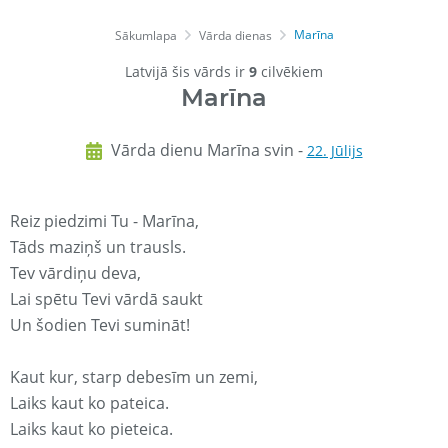
Marīna
Sākumlapa
Vārda dienas
Latvijā šis vārds ir
9
cilvēkiem
Marīna
Vārda dienu Marīna svin -
22. Jūlijs
Reiz piedzimi Tu - Marīna,
Tāds maziņš un trausls.
Tev vārdiņu deva,
Lai spētu Tevi vārdā saukt
Un šodien Tevi sumināt!
Kaut kur, starp debesīm un zemi,
Laiks kaut ko pateica.
Laiks kaut ko pieteica.