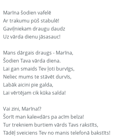
Marīna šodien vafelē
Ar trakumu pūš stabulē!
Gaviļniekam draugu daudz
Uz vārda dienu jāsasauc!
Mans dārgais draugs - Marīna,
Šodien Tava vārda diena.
Lai gan smaids Tev ļoti burvīgs,
Neliec mums te stāvēt durvīs,
Labāk aicini pie galda,
Lai vērtējam cik kūka salda!
Vai zini, Marīna!?
Šorīt man kaleнdārs pa acīm belza!
Tur trekniem burtiem vārds Tavs rakstīts,
Tādēļ sveiciens Tev no manis telefonā bakstīts!