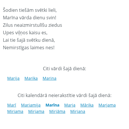
Šodien tiešām svētki lieli,
Marīna vārda dienu svin!
Zilus neaizmirstulīšu ziedus
Upes viļņos kaisu es,
Lai tie šajā svētku dienā,
Nemirstīgas laimes nes!
Citi vārdi šajā dienā:
Marija
Marika
Marina
Citi kalendārā neierakstītie vārdi šajā dienā:
Marī
Mariamija
Marīna
Marja
Mārika
Marjama
Miriama
Mirjama
Mirjāma
Mirjana