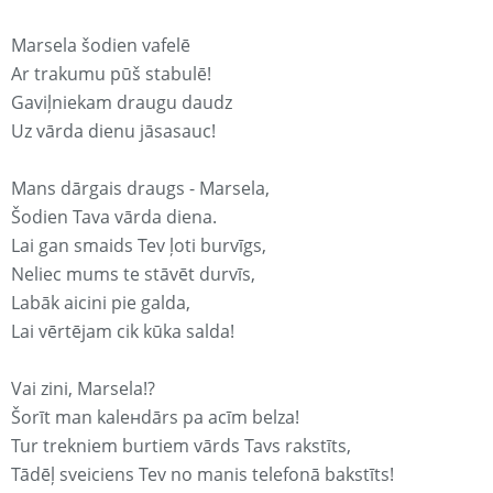
Marsela šodien vafelē
Ar trakumu pūš stabulē!
Gaviļniekam draugu daudz
Uz vārda dienu jāsasauc!
Mans dārgais draugs - Marsela,
Šodien Tava vārda diena.
Lai gan smaids Tev ļoti burvīgs,
Neliec mums te stāvēt durvīs,
Labāk aicini pie galda,
Lai vērtējam cik kūka salda!
Vai zini, Marsela!?
Šorīt man kaleнdārs pa acīm belza!
Tur trekniem burtiem vārds Tavs rakstīts,
Tādēļ sveiciens Tev no manis telefonā bakstīts!