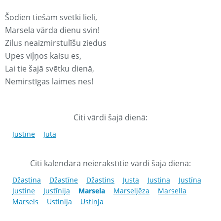
Šodien tiešām svētki lieli,
Marsela vārda dienu svin!
Zilus neaizmirstulīšu ziedus
Upes viļņos kaisu es,
Lai tie šajā svētku dienā,
Nemirstīgas laimes nes!
Citi vārdi šajā dienā:
Justīne
Juta
Citi kalendārā neierakstītie vārdi šajā dienā:
Džastina
Džastīne
Džastins
Justa
Justina
Justīna
Justine
Justīnija
Marsela
Marseljēza
Marsella
Marsels
Ustinija
Ustiņja