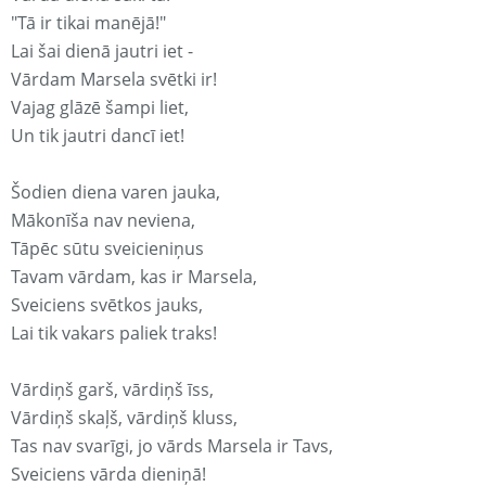
"Tā ir tikai manējā!"
Lai šai dienā jautri iet -
Vārdam Marsela svētki ir!
Vajag glāzē šampi liet,
Un tik jautri dancī iet!
Šodien diena varen jauka,
Mākonīša nav neviena,
Tāpēc sūtu sveicieniņus
Tavam vārdam, kas ir Marsela,
Sveiciens svētkos jauks,
Lai tik vakars paliek traks!
Vārdiņš garš, vārdiņš īss,
Vārdiņš skaļš, vārdiņš kluss,
Tas nav svarīgi, jo vārds Marsela ir Tavs,
Sveiciens vārda dieniņā!