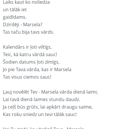
Laiks kaut ko noliedza
un tālāk iet
gaidīdams.
Dzirdēji - Marsela?
Tas taču bija tavs vārds.
Kalendārs ir ļoti viltīgs,
Teic, kā katru vārdā sauc!
Šodien datums ļoti zīmīgs,
Jo pie Tava vārda, kas ir Marsela
Tas visus ciemos sauc!
Ļauj novēlēt Tev - Marsela vārda dienā laimi,
Lai tavā dienā laimes stundu daudz.
Ja ceļš būs grūts, lai apkārt draugu saime,
Kas roku sniedz un tevi tālāk sauc!