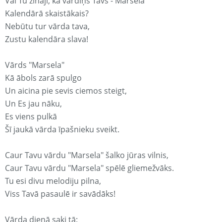
Vai Tu zināji, ka vārdiņš Tavs - Marsela
Kalendārā skaistākais?
Nebūtu tur vārda tava,
Zustu kalendāra slava!
Vārds "Marsela"
Kā ābols zarā spulgo
Un aicina pie sevis ciemos steigt,
Un Es jau nāku,
Es viens pulkā
Šī jaukā vārda īpašnieku sveikt.
Caur Tavu vārdu "Marsela" šalko jūras vilnis,
Caur Tavu vārdu "Marsela" spēlē gliemežvāks.
Tu esi divu melodiju pilna,
Viss Tavā pasaulē ir savādāks!
Vārda dienā saki tā: