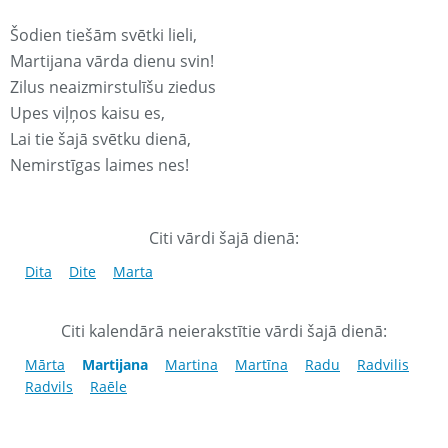
Šodien tiešām svētki lieli,
Martijana vārda dienu svin!
Zilus neaizmirstulīšu ziedus
Upes viļņos kaisu es,
Lai tie šajā svētku dienā,
Nemirstīgas laimes nes!
Citi vārdi šajā dienā:
Dita
Dite
Marta
Citi kalendārā neierakstītie vārdi šajā dienā:
Mārta
Martijana
Martina
Martīna
Radu
Radvilis
Radvils
Raēle