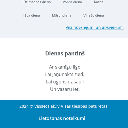
Dzimšanas diena
Vārda diena
Kāzas
Tēva diena
Mārtiņdiena
Vīriešu diena
Visi novēlējumi un apsveikumi
Dienas pantiņš
Ar skanīgu līgo
Lai Jāņunakts zied.
Lai uguns uz sauli
Un vasaru iet.
2024 © VissNotiek.lv Visas tiesības paturētas.
Lietošanas noteikumi