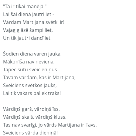
"Tā ir tikai manējā!"
Lai šai dienā jautri iet -
Vārdam Martijana svētki ir!
Vajag glāzē šampi liet,
Un tik jautri dancī iet!
Šodien diena varen jauka,
Mākonīša nav neviena,
Tāpēc sūtu sveicieniņus
Tavam vārdam, kas ir Martijana,
Sveiciens svētkos jauks,
Lai tik vakars paliek traks!
Vārdiņš garš, vārdiņš īss,
Vārdiņš skaļš, vārdiņš kluss,
Tas nav svarīgi, jo vārds Martijana ir Tavs,
Sveiciens vārda dieniņā!