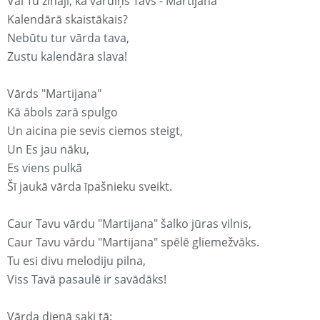
Vai Tu zināji, ka vārdiņš Tavs - Martijana
Kalendārā skaistākais?
Nebūtu tur vārda tava,
Zustu kalendāra slava!
Vārds "Martijana"
Kā ābols zarā spulgo
Un aicina pie sevis ciemos steigt,
Un Es jau nāku,
Es viens pulkā
Šī jaukā vārda īpašnieku sveikt.
Caur Tavu vārdu "Martijana" šalko jūras vilnis,
Caur Tavu vārdu "Martijana" spēlē gliemežvāks.
Tu esi divu melodiju pilna,
Viss Tavā pasaulē ir savādāks!
Vārda dienā saki tā: