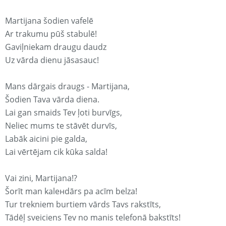
Martijana šodien vafelē
Ar trakumu pūš stabulē!
Gaviļniekam draugu daudz
Uz vārda dienu jāsasauc!
Mans dārgais draugs - Martijana,
Šodien Tava vārda diena.
Lai gan smaids Tev ļoti burvīgs,
Neliec mums te stāvēt durvīs,
Labāk aicini pie galda,
Lai vērtējam cik kūka salda!
Vai zini, Martijana!?
Šorīt man kaleнdārs pa acīm belza!
Tur trekniem burtiem vārds Tavs rakstīts,
Tādēļ sveiciens Tev no manis telefonā bakstīts!