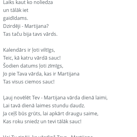
Laiks kaut ko noliedza
un tālāk iet
gaidīdams.
Dzirdēji - Martijana?
Tas taču bija tavs vārds.
Kalendārs ir ļoti viltīgs,
Teic, kā katru vārdā sauc!
Šodien datums ļoti zīmīgs,
Jo pie Tava vārda, kas ir Martijana
Tas visus ciemos sauc!
Ļauj novēlēt Tev - Martijana vārda dienā laimi,
Lai tavā dienā laimes stundu daudz.
Ja ceļš būs grūts, lai apkārt draugu saime,
Kas roku sniedz un tevi tālāk sauc!