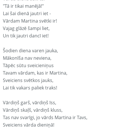
"Tā ir tikai manējā!"
Lai šai dienā jautri iet -
Vārdam Martina svētki ir!
Vajag glāzē šampi liet,
Un tik jautri dancī iet!
Šodien diena varen jauka,
Mākonīša nav neviena,
Tāpēc sūtu sveicieniņus
Tavam vārdam, kas ir Martina,
Sveiciens svētkos jauks,
Lai tik vakars paliek traks!
Vārdiņš garš, vārdiņš īss,
Vārdiņš skaļš, vārdiņš kluss,
Tas nav svarīgi, jo vārds Martina ir Tavs,
Sveiciens vārda dieniņā!