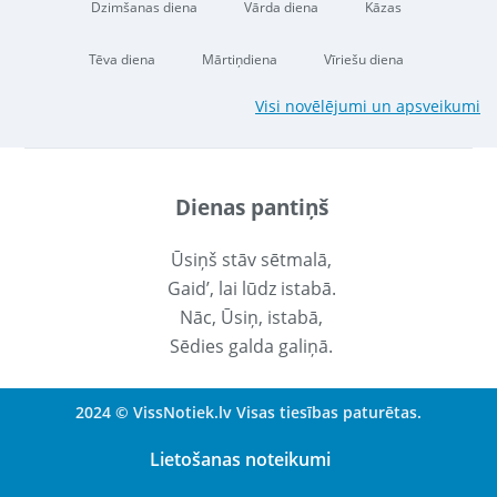
Dzimšanas diena
Vārda diena
Kāzas
Tēva diena
Mārtiņdiena
Vīriešu diena
Visi novēlējumi un apsveikumi
Dienas pantiņš
Ūsiņš stāv sētmalā,
Gaid’, lai lūdz istabā.
Nāc, Ūsiņ, istabā,
Sēdies galda galiņā.
2024 © VissNotiek.lv Visas tiesības paturētas.
Lietošanas noteikumi