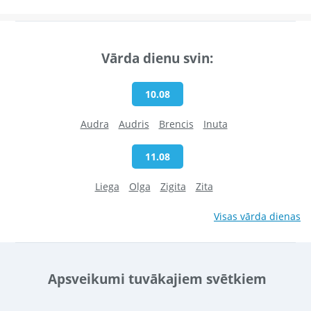
Vārda dienu svin:
10.08
Audra
Audris
Brencis
Inuta
11.08
Liega
Olga
Zigita
Zita
Visas vārda dienas
Apsveikumi tuvākajiem svētkiem