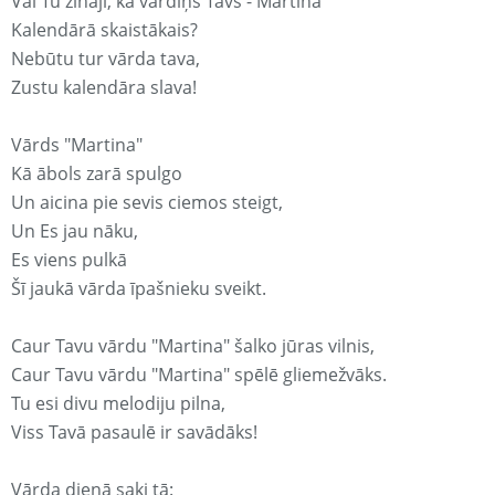
Vai Tu zināji, ka vārdiņš Tavs - Martina
Kalendārā skaistākais?
Nebūtu tur vārda tava,
Zustu kalendāra slava!
Vārds "Martina"
Kā ābols zarā spulgo
Un aicina pie sevis ciemos steigt,
Un Es jau nāku,
Es viens pulkā
Šī jaukā vārda īpašnieku sveikt.
Caur Tavu vārdu "Martina" šalko jūras vilnis,
Caur Tavu vārdu "Martina" spēlē gliemežvāks.
Tu esi divu melodiju pilna,
Viss Tavā pasaulē ir savādāks!
Vārda dienā saki tā: