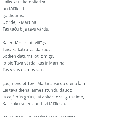
Laiks kaut ko noliedza
un tālāk iet
gaidīdams.
Dzirdēji - Martina?
Tas taču bija tavs vārds.
Kalendārs ir ļoti viltīgs,
Teic, kā katru vārdā sauc!
Šodien datums ļoti zīmīgs,
Jo pie Tava vārda, kas ir Martina
Tas visus ciemos sauc!
Ļauj novēlēt Tev - Martina vārda dienā laimi,
Lai tavā dienā laimes stundu daudz.
Ja ceļš būs grūts, lai apkārt draugu saime,
Kas roku sniedz un tevi tālāk sauc!