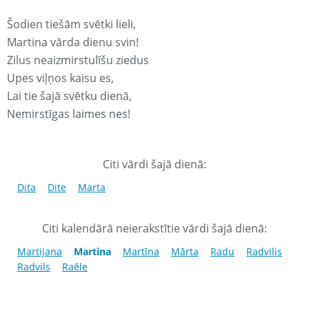
Šodien tiešām svētki lieli,
Martina vārda dienu svin!
Zilus neaizmirstulīšu ziedus
Upes viļņos kaisu es,
Lai tie šajā svētku dienā,
Nemirstīgas laimes nes!
Citi vārdi šajā dienā:
Dita
Dite
Marta
Citi kalendārā neierakstītie vārdi šajā dienā:
Martijana
Martina
Martīna
Mārta
Radu
Radvilis
Radvils
Raēle