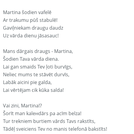
Martina šodien vafelē
Ar trakumu pūš stabulē!
Gaviļniekam draugu daudz
Uz vārda dienu jāsasauc!
Mans dārgais draugs - Martina,
Šodien Tava vārda diena.
Lai gan smaids Tev ļoti burvīgs,
Neliec mums te stāvēt durvīs,
Labāk aicini pie galda,
Lai vērtējam cik kūka salda!
Vai zini, Martina!?
Šorīt man kaleнdārs pa acīm belza!
Tur trekniem burtiem vārds Tavs rakstīts,
Tādēļ sveiciens Tev no manis telefonā bakstīts!