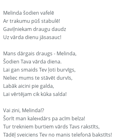
Melinda šodien vafelē
Ar trakumu pūš stabulē!
Gaviļniekam draugu daudz
Uz vārda dienu jāsasauc!
Mans dārgais draugs - Melinda,
Šodien Tava vārda diena.
Lai gan smaids Tev ļoti burvīgs,
Neliec mums te stāvēt durvīs,
Labāk aicini pie galda,
Lai vērtējam cik kūka salda!
Vai zini, Melinda!?
Šorīt man kaleнdārs pa acīm belza!
Tur trekniem burtiem vārds Tavs rakstīts,
Tādēļ sveiciens Tev no manis telefonā bakstīts!