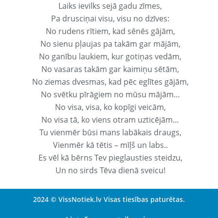
Laiks ievilks sejā gadu zīmes,
Pa drusciņai visu, visu no dzīves:
No rudens rītiem, kad sēnēs gājām,
No sienu pļaujas pa takām gar mājām,
No ganību laukiem, kur gotiņas vedām,
No vasaras takām gar kaimiņu sētām,
No ziemas dvesmas, kad pēc eglītes gājām,
No svētku pīrāgiem no mūsu mājām…
No visa, visa, ko kopīgi veicām,
No visa tā, ko viens otram uzticējām…
Tu vienmēr būsi mans labākais draugs,
Vienmēr kā tētis – mīļš un labs..
Es vēl kā bērns Tev pieglausties steidzu,
Un no sirds Tēva dienā sveicu!
2024 © VissNotiek.lv Visas tiesības paturētas.