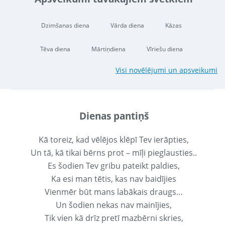
Dzimšanas diena
Vārda diena
Kāzas
Tēva diena
Mārtiņdiena
Vīriešu diena
Visi novēlējumi un apsveikumi
Dienas pantiņš
Kā toreiz, kad vēlējos klēpī Tev ierāpties,
Un tā, kā tikai bērns prot – mīļi pieglausties..
Es šodien Tev gribu pateikt paldies,
Ka esi man tētis, kas nav baidījies
Vienmēr būt mans labākais draugs…
Un šodien nekas nav mainījies,
Tik vien kā drīz pretī mazbērni skries,