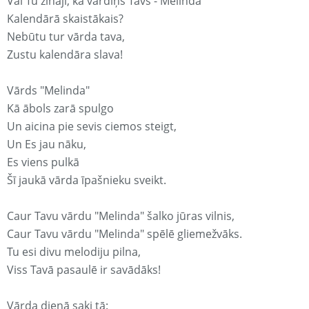
Vai Tu zināji, ka vārdiņš Tavs - Melinda
Kalendārā skaistākais?
Nebūtu tur vārda tava,
Zustu kalendāra slava!
Vārds "Melinda"
Kā ābols zarā spulgo
Un aicina pie sevis ciemos steigt,
Un Es jau nāku,
Es viens pulkā
Šī jaukā vārda īpašnieku sveikt.
Caur Tavu vārdu "Melinda" šalko jūras vilnis,
Caur Tavu vārdu "Melinda" spēlē gliemežvāks.
Tu esi divu melodiju pilna,
Viss Tavā pasaulē ir savādāks!
Vārda dienā saki tā: