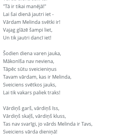
"Tā ir tikai manējā!"
Lai šai dienā jautri iet -
Vārdam Melinda svētki ir!
Vajag glāzē šampi liet,
Un tik jautri dancī iet!
Šodien diena varen jauka,
Mākonīša nav neviena,
Tāpēc sūtu sveicieniņus
Tavam vārdam, kas ir Melinda,
Sveiciens svētkos jauks,
Lai tik vakars paliek traks!
Vārdiņš garš, vārdiņš īss,
Vārdiņš skaļš, vārdiņš kluss,
Tas nav svarīgi, jo vārds Melinda ir Tavs,
Sveiciens vārda dieniņā!