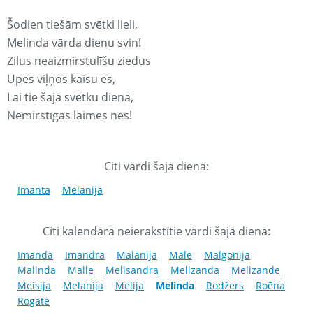
Šodien tiešām svētki lieli,
Melinda vārda dienu svin!
Zilus neaizmirstulīšu ziedus
Upes viļņos kaisu es,
Lai tie šajā svētku dienā,
Nemirstīgas laimes nes!
Citi vārdi šajā dienā:
Imanta
Melānija
Citi kalendārā neierakstītie vārdi šajā dienā:
Imanda
Imandra
Malānija
Māle
Malgonija
Malinda
Malle
Melisandra
Melizanda
Melizande
Meisija
Melanija
Melija
Melinda
Rodžers
Roēna
Rogate