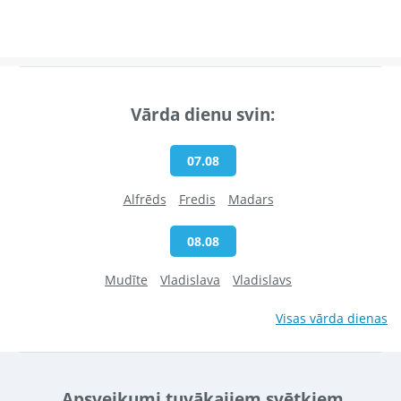
Vārda dienu svin:
07.08
Alfrēds
Fredis
Madars
08.08
Mudīte
Vladislava
Vladislavs
Visas vārda dienas
Apsveikumi tuvākajiem svētkiem