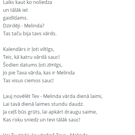
Laiks kaut ko noliedza
un tālāk iet
gaidīdams.
Dzirdēji - Melinda?
Tas taču bija tavs vārds.
Kalendārs ir ļoti viltīgs,
Teic, kā katru vārdā sauc!
Šodien datums ļoti zīmīgs,
Jo pie Tava vārda, kas ir Melinda
Tas visus ciemos sauc!
Ļauj novēlēt Tev - Melinda vārda dienā laimi,
Lai tavā dienā laimes stundu daudz.
Ja ceļš būs grūts, lai apkārt draugu saime,
Kas roku sniedz un tevi tālāk sauc!