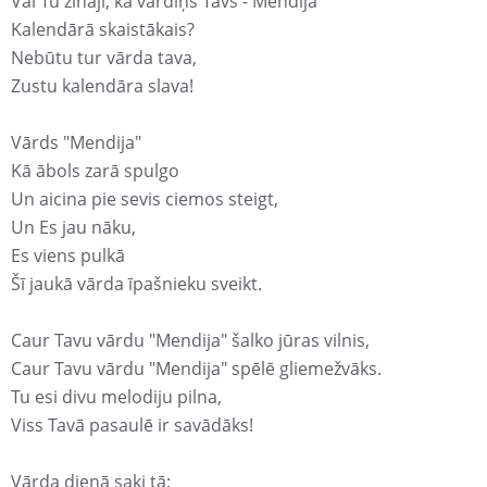
Vai Tu zināji, ka vārdiņš Tavs - Mendija
Kalendārā skaistākais?
Nebūtu tur vārda tava,
Zustu kalendāra slava!
Vārds "Mendija"
Kā ābols zarā spulgo
Un aicina pie sevis ciemos steigt,
Un Es jau nāku,
Es viens pulkā
Šī jaukā vārda īpašnieku sveikt.
Caur Tavu vārdu "Mendija" šalko jūras vilnis,
Caur Tavu vārdu "Mendija" spēlē gliemežvāks.
Tu esi divu melodiju pilna,
Viss Tavā pasaulē ir savādāks!
Vārda dienā saki tā: