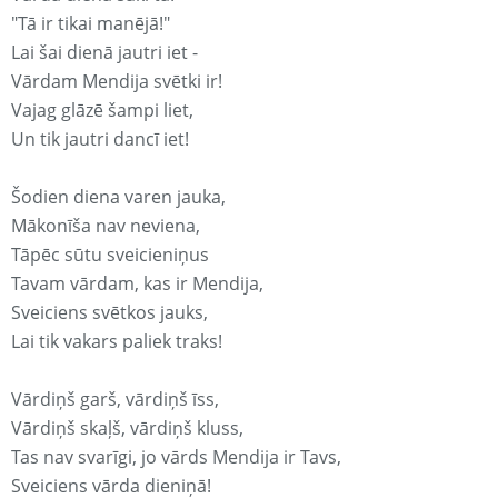
"Tā ir tikai manējā!"
Lai šai dienā jautri iet -
Vārdam Mendija svētki ir!
Vajag glāzē šampi liet,
Un tik jautri dancī iet!
Šodien diena varen jauka,
Mākonīša nav neviena,
Tāpēc sūtu sveicieniņus
Tavam vārdam, kas ir Mendija,
Sveiciens svētkos jauks,
Lai tik vakars paliek traks!
Vārdiņš garš, vārdiņš īss,
Vārdiņš skaļš, vārdiņš kluss,
Tas nav svarīgi, jo vārds Mendija ir Tavs,
Sveiciens vārda dieniņā!