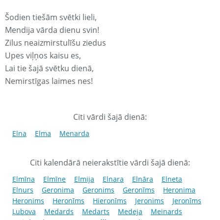
Šodien tiešām svētki lieli,
Mendija vārda dienu svin!
Zilus neaizmirstulīšu ziedus
Upes viļņos kaisu es,
Lai tie šajā svētku dienā,
Nemirstīgas laimes nes!
Citi vārdi šajā dienā:
Elna
Elma
Menarda
Citi kalendārā neierakstītie vārdi šajā dienā:
Elmīna
Elmīne
Elmija
Elnara
Elnāra
Elneta
Elnurs
Geronima
Geronims
Geronīms
Heronima
Heronims
Heronīms
Hieronīms
Jeronims
Jeronīms
Ļubova
Medards
Medarts
Medeja
Meinards