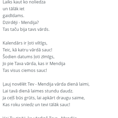
Laiks kaut ko noliedza
un tālāk iet
gaidīdams.
Dzirdēji - Mendija?
Tas taču bija tavs vārds.
Kalendārs ir ļoti viltīgs,
Teic, kā katru vārdā sauc!
Šodien datums ļoti zīmīgs,
Jo pie Tava vārda, kas ir Mendija
Tas visus ciemos sauc!
Ļauj novēlēt Tev - Mendija vārda dienā laimi,
Lai tavā dienā laimes stundu daudz.
Ja ceļš būs grūts, lai apkārt draugu saime,
Kas roku sniedz un tevi tālāk sauc!