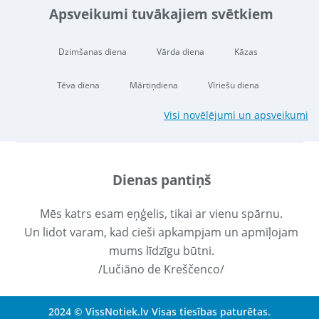
Apsveikumi tuvākajiem svētkiem
Dzimšanas diena
Vārda diena
Kāzas
Tēva diena
Mārtiņdiena
Vīriešu diena
Visi novēlējumi un apsveikumi
Dienas pantiņš
Mēs katrs esam eņģelis, tikai ar vienu spārnu.
Un lidot varam, kad cieši apkampjam un apmīļojam
mums līdzīgu būtni.
/Lučiāno de Kreščenco/
2024 © VissNotiek.lv Visas tiesības paturētas.