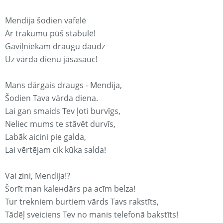
Mendija šodien vafelē
Ar trakumu pūš stabulē!
Gaviļniekam draugu daudz
Uz vārda dienu jāsasauc!
Mans dārgais draugs - Mendija,
Šodien Tava vārda diena.
Lai gan smaids Tev ļoti burvīgs,
Neliec mums te stāvēt durvīs,
Labāk aicini pie galda,
Lai vērtējam cik kūka salda!
Vai zini, Mendija!?
Šorīt man kaleнdārs pa acīm belza!
Tur trekniem burtiem vārds Tavs rakstīts,
Tādēļ sveiciens Tev no manis telefonā bakstīts!