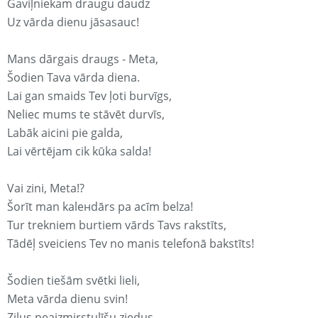
Gaviļniekam draugu daudz
Uz vārda dienu jāsasauc!
Mans dārgais draugs - Meta,
Šodien Tava vārda diena.
Lai gan smaids Tev ļoti burvīgs,
Neliec mums te stāvēt durvīs,
Labāk aicini pie galda,
Lai vērtējam cik kūka salda!
Vai zini, Meta!?
Šorīt man kaleнdārs pa acīm belza!
Tur trekniem burtiem vārds Tavs rakstīts,
Tādēļ sveiciens Tev no manis telefonā bakstīts!
Šodien tiešām svētki lieli,
Meta vārda dienu svin!
Zilus neaizmirstulīšu ziedus