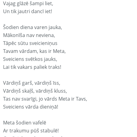
Vajag glāzē šampi liet,
Un tik jautri dancī iet!
Šodien diena varen jauka,
Mākonīša nav neviena,
Tāpēc sūtu sveicieniņus
Tavam vārdam, kas ir Meta,
Sveiciens svētkos jauks,
Lai tik vakars paliek traks!
Vārdiņš garš, vārdiņš īss,
Vārdiņš skaļš, vārdiņš kluss,
Tas nav svarīgi, jo vārds Meta ir Tavs,
Sveiciens vārda dieniņā!
Meta šodien vafelē
Ar trakumu pūš stabulē!