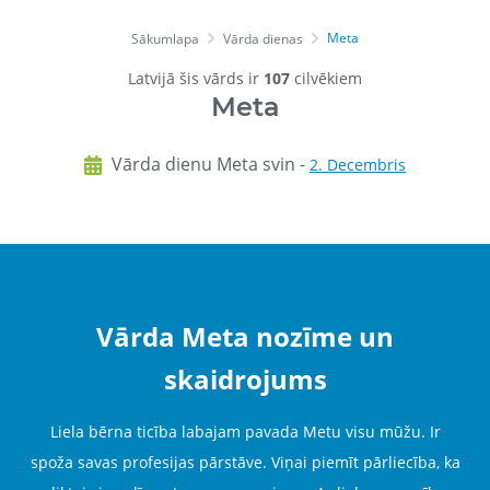
Meta
Sākumlapa
Vārda dienas
Latvijā šis vārds ir
107
cilvēkiem
Meta
Vārda dienu Meta svin -
2. Decembris
Vārda Meta nozīme un
skaidrojums
Liela bērna ticība labajam pavada Metu visu mūžu. Ir
spoža savas profesijas pārstāve. Viņai piemīt pārliecība, ka