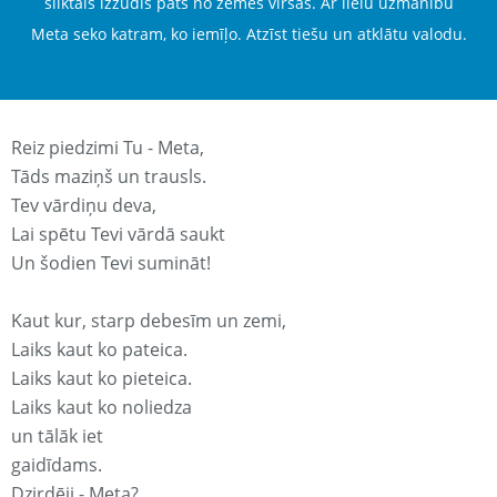
sliktais izzudīs pats no zemes virsas. Ar lielu uzmanību
Meta seko katram, ko iemīļo. Atzīst tiešu un atklātu valodu.
Reiz piedzimi Tu - Meta,
Tāds maziņš un trausls.
Tev vārdiņu deva,
Lai spētu Tevi vārdā saukt
Un šodien Tevi sumināt!
Kaut kur, starp debesīm un zemi,
Laiks kaut ko pateica.
Laiks kaut ko pieteica.
Laiks kaut ko noliedza
un tālāk iet
gaidīdams.
Dzirdēji - Meta?