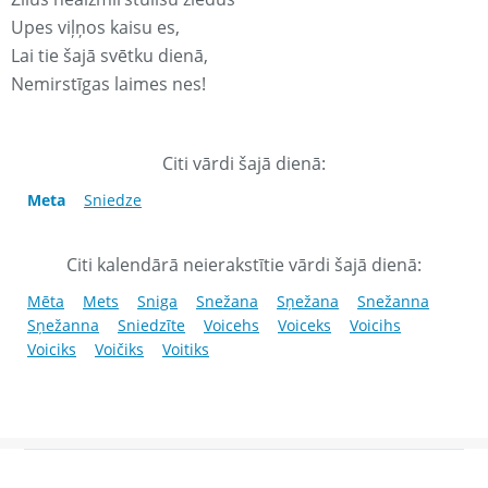
Upes viļņos kaisu es,
Lai tie šajā svētku dienā,
Nemirstīgas laimes nes!
Citi vārdi šajā dienā:
Meta
Sniedze
Citi kalendārā neierakstītie vārdi šajā dienā:
Mēta
Mets
Sniga
Snežana
Sņežana
Snežanna
Sņežanna
Sniedzīte
Voicehs
Voiceks
Voicihs
Voiciks
Voičiks
Voitiks