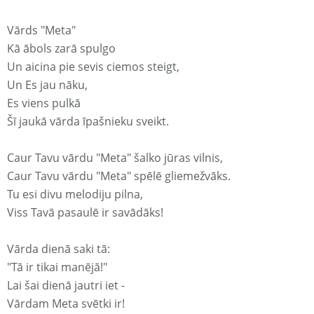
Vārds "Meta"
Kā ābols zarā spulgo
Un aicina pie sevis ciemos steigt,
Un Es jau nāku,
Es viens pulkā
Šī jaukā vārda īpašnieku sveikt.
Caur Tavu vārdu "Meta" šalko jūras vilnis,
Caur Tavu vārdu "Meta" spēlē gliemežvāks.
Tu esi divu melodiju pilna,
Viss Tavā pasaulē ir savādāks!
Vārda dienā saki tā:
"Tā ir tikai manējā!"
Lai šai dienā jautri iet -
Vārdam Meta svētki ir!