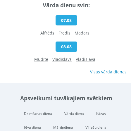
Vārda dienu svin:
07.08
Alfrēds
Fredis
Madars
08.08
Mudīte
Vladislavs
Vladislava
Visas vārda dienas
Apsveikumi tuvākajiem svētkiem
Dzimšanas diena
Vārda diena
Kāzas
Tēva diena
Mārtiņdiena
Vīriešu diena