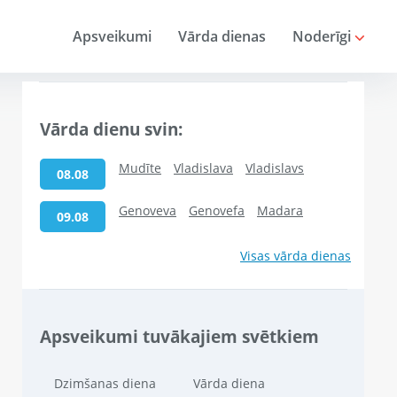
Apsveikumi
Vārda dienas
Noderīgi
Vārda dienu svin:
Mudīte
Vladislava
Vladislavs
08.08
Genoveva
Genovefa
Madara
09.08
Visas vārda dienas
Apsveikumi tuvākajiem svētkiem
Dzimšanas diena
Vārda diena