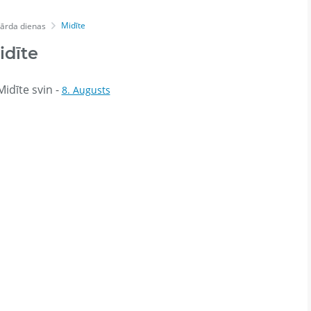
Midīte
ārda dienas
idīte
idīte svin -
8. Augusts