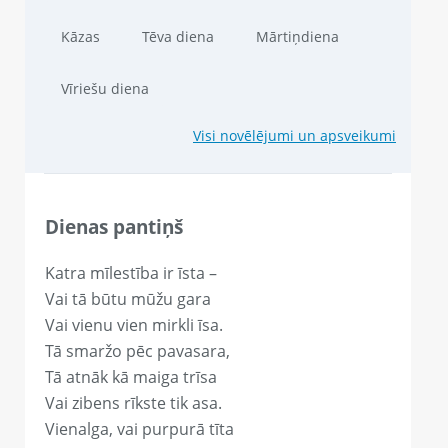
Kāzas
Tēva diena
Mārtiņdiena
Vīriešu diena
Visi novēlējumi un apsveikumi
Dienas pantiņš
Katra mīlestība ir īsta –
Vai tā būtu mūžu gara
Vai vienu vien mirkli īsa.
Tā smaržo pēc pavasara,
Tā atnāk kā maiga trīsa
Vai zibens rīkste tik asa.
Vienalga, vai purpurā tīta