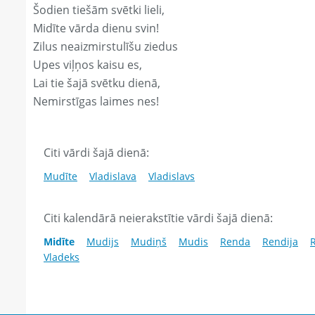
Šodien tiešām svētki lieli,
Midīte vārda dienu svin!
Zilus neaizmirstulīšu ziedus
Upes viļņos kaisu es,
Lai tie šajā svētku dienā,
Nemirstīgas laimes nes!
Citi vārdi šajā dienā:
Mudīte
Vladislava
Vladislavs
Citi kalendārā neierakstītie vārdi šajā dienā:
Midīte
Mudijs
Mudiņš
Mudis
Renda
Rendija
Vladeks