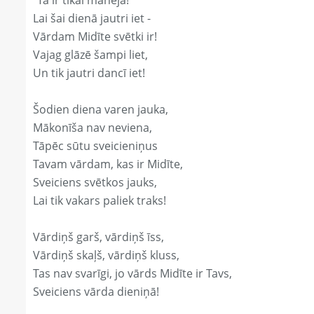
"Tā ir tikai manējā!"
Lai šai dienā jautri iet -
Vārdam Midīte svētki ir!
Vajag glāzē šampi liet,
Un tik jautri dancī iet!
Šodien diena varen jauka,
Mākonīša nav neviena,
Tāpēc sūtu sveicieniņus
Tavam vārdam, kas ir Midīte,
Sveiciens svētkos jauks,
Lai tik vakars paliek traks!
Vārdiņš garš, vārdiņš īss,
Vārdiņš skaļš, vārdiņš kluss,
Tas nav svarīgi, jo vārds Midīte ir Tavs,
Sveiciens vārda dieniņā!