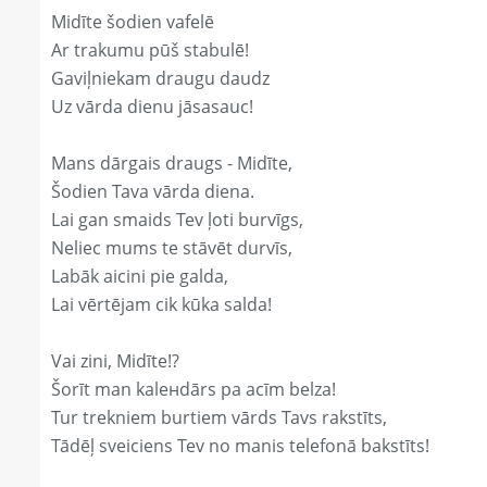
Midīte šodien vafelē
Ar trakumu pūš stabulē!
Gaviļniekam draugu daudz
Uz vārda dienu jāsasauc!
Mans dārgais draugs - Midīte,
Šodien Tava vārda diena.
Lai gan smaids Tev ļoti burvīgs,
Neliec mums te stāvēt durvīs,
Labāk aicini pie galda,
Lai vērtējam cik kūka salda!
Vai zini, Midīte!?
Šorīt man kaleнdārs pa acīm belza!
Tur trekniem burtiem vārds Tavs rakstīts,
Tādēļ sveiciens Tev no manis telefonā bakstīts!