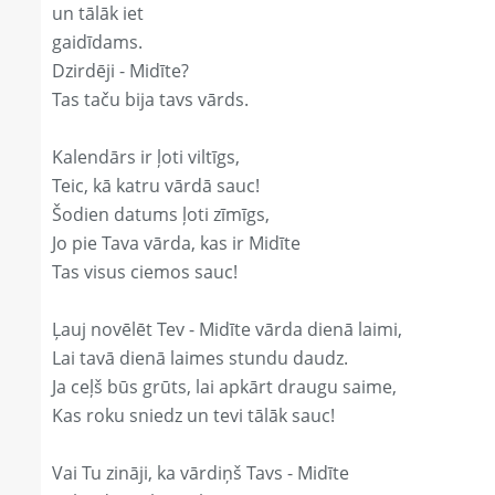
un tālāk iet
gaidīdams.
Dzirdēji - Midīte?
Tas taču bija tavs vārds.
Kalendārs ir ļoti viltīgs,
Teic, kā katru vārdā sauc!
Šodien datums ļoti zīmīgs,
Jo pie Tava vārda, kas ir Midīte
Tas visus ciemos sauc!
Ļauj novēlēt Tev - Midīte vārda dienā laimi,
Lai tavā dienā laimes stundu daudz.
Ja ceļš būs grūts, lai apkārt draugu saime,
Kas roku sniedz un tevi tālāk sauc!
Vai Tu zināji, ka vārdiņš Tavs - Midīte