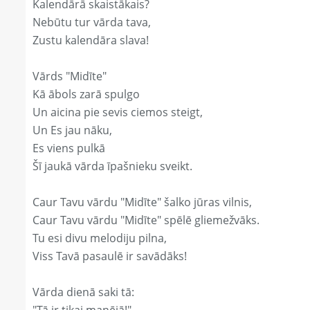
Kalendārā skaistākais?
Nebūtu tur vārda tava,
Zustu kalendāra slava!
Vārds "Midīte"
Kā ābols zarā spulgo
Un aicina pie sevis ciemos steigt,
Un Es jau nāku,
Es viens pulkā
Šī jaukā vārda īpašnieku sveikt.
Caur Tavu vārdu "Midīte" šalko jūras vilnis,
Caur Tavu vārdu "Midīte" spēlē gliemežvāks.
Tu esi divu melodiju pilna,
Viss Tavā pasaulē ir savādāks!
Vārda dienā saki tā: