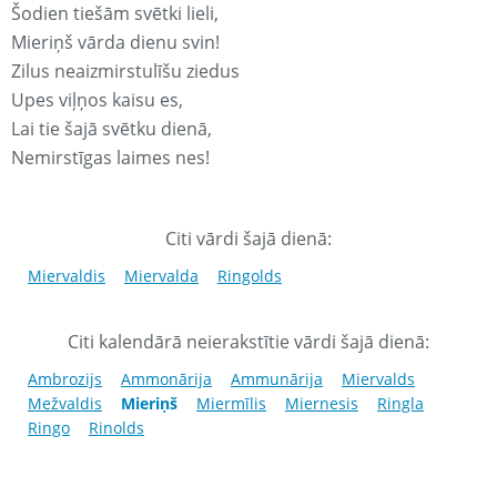
Šodien tiešām svētki lieli,
Mieriņš vārda dienu svin!
Zilus neaizmirstulīšu ziedus
Upes viļņos kaisu es,
Lai tie šajā svētku dienā,
Nemirstīgas laimes nes!
Citi vārdi šajā dienā:
Miervaldis
Miervalda
Ringolds
Citi kalendārā neierakstītie vārdi šajā dienā:
Ambrozijs
Ammonārija
Ammunārija
Miervalds
Mežvaldis
Mieriņš
Miermīlis
Miernesis
Ringla
Ringo
Rinolds