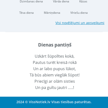
Dzimšanas diena
Vārda diena
Kāzas
Tēva diena
Mārtiņdiena
Vīriešu diena
Visi novēlējumi un apsveikumi
Dienas pantiņš
Uzkārt šūpolītes kokā,
Pautus turēt kreisā rokā
Un ar labo pupus lūkot,
Tā būs abiem vieglāk šūpot!
Priecīgi ar olām sisties
Un pa gultu jautri …..!
2024 © VissNotiek.lv Visas tiesības paturētas.