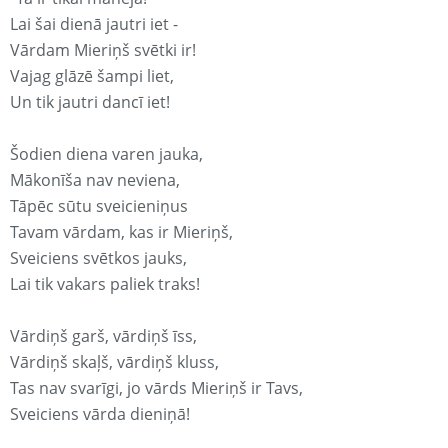
Lai šai dienā jautri iet -
Vārdam Mieriņš svētki ir!
Vajag glāzē šampi liet,
Un tik jautri dancī iet!
Šodien diena varen jauka,
Mākonīša nav neviena,
Tāpēc sūtu sveicieniņus
Tavam vārdam, kas ir Mieriņš,
Sveiciens svētkos jauks,
Lai tik vakars paliek traks!
Vārdiņš garš, vārdiņš īss,
Vārdiņš skaļš, vārdiņš kluss,
Tas nav svarīgi, jo vārds Mieriņš ir Tavs,
Sveiciens vārda dieniņā!