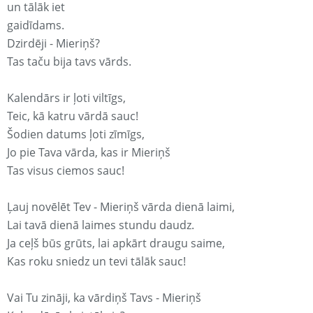
un tālāk iet
gaidīdams.
Dzirdēji - Mieriņš?
Tas taču bija tavs vārds.
Kalendārs ir ļoti viltīgs,
Teic, kā katru vārdā sauc!
Šodien datums ļoti zīmīgs,
Jo pie Tava vārda, kas ir Mieriņš
Tas visus ciemos sauc!
Ļauj novēlēt Tev - Mieriņš vārda dienā laimi,
Lai tavā dienā laimes stundu daudz.
Ja ceļš būs grūts, lai apkārt draugu saime,
Kas roku sniedz un tevi tālāk sauc!
Vai Tu zināji, ka vārdiņš Tavs - Mieriņš