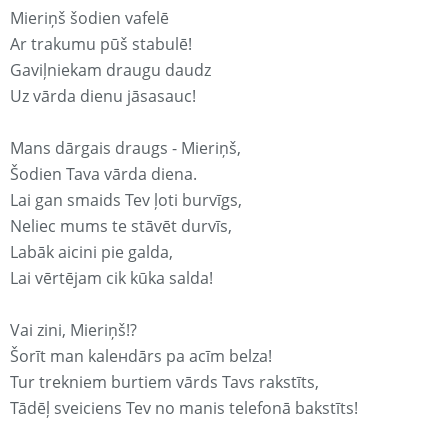
Mieriņš šodien vafelē
Ar trakumu pūš stabulē!
Gaviļniekam draugu daudz
Uz vārda dienu jāsasauc!
Mans dārgais draugs - Mieriņš,
Šodien Tava vārda diena.
Lai gan smaids Tev ļoti burvīgs,
Neliec mums te stāvēt durvīs,
Labāk aicini pie galda,
Lai vērtējam cik kūka salda!
Vai zini, Mieriņš!?
Šorīt man kaleнdārs pa acīm belza!
Tur trekniem burtiem vārds Tavs rakstīts,
Tādēļ sveiciens Tev no manis telefonā bakstīts!