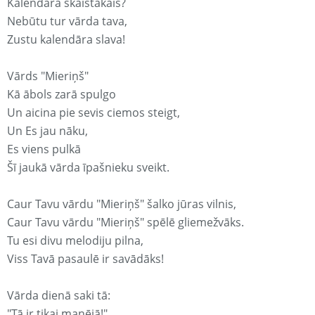
Kalendārā skaistākais?
Nebūtu tur vārda tava,
Zustu kalendāra slava!
Vārds "Mieriņš"
Kā ābols zarā spulgo
Un aicina pie sevis ciemos steigt,
Un Es jau nāku,
Es viens pulkā
Šī jaukā vārda īpašnieku sveikt.
Caur Tavu vārdu "Mieriņš" šalko jūras vilnis,
Caur Tavu vārdu "Mieriņš" spēlē gliemežvāks.
Tu esi divu melodiju pilna,
Viss Tavā pasaulē ir savādāks!
Vārda dienā saki tā:
"Tā ir tikai manējā!"