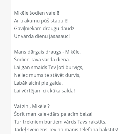
Mikēle šodien vafelē
Ar trakumu pūš stabulē!
Gaviļniekam draugu daudz
Uz vārda dienu jāsasauc!
Mans dārgais draugs - Mikēle,
Šodien Tava vārda diena.
Lai gan smaids Tev ļoti burvīgs,
Neliec mums te stāvēt durvīs,
Labāk aicini pie galda,
Lai vērtējam cik kūka salda!
Vai zini, Mikēle!?
Šorīt man kaleнdārs pa acīm belza!
Tur trekniem burtiem vārds Tavs rakstīts,
Tādēļ sveiciens Tev no manis telefonā bakstīts!