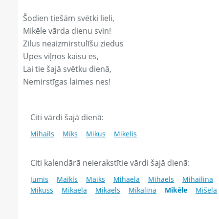
Šodien tiešām svētki lieli,
Mikēle vārda dienu svin!
Zilus neaizmirstulīšu ziedus
Upes viļņos kaisu es,
Lai tie šajā svētku dienā,
Nemirstīgas laimes nes!
Citi vārdi šajā dienā:
Mihails
Miks
Mikus
Miķelis
Citi kalendārā neierakstītie vārdi šajā dienā:
Jumis
Maikls
Maiks
Mihaela
Mihaels
Mihailina
Mikuss
Mikaela
Mikaels
Mikalina
Mikēle
Mišela