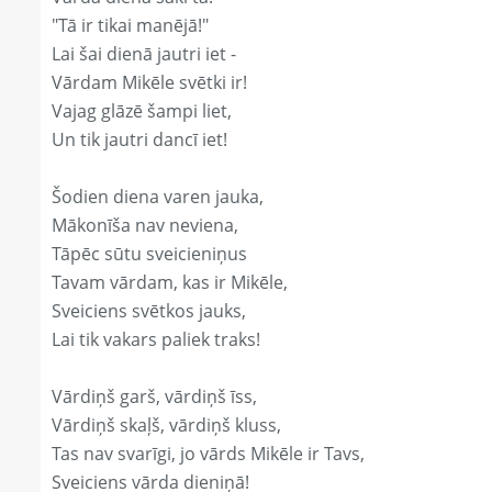
"Tā ir tikai manējā!"
Lai šai dienā jautri iet -
Vārdam Mikēle svētki ir!
Vajag glāzē šampi liet,
Un tik jautri dancī iet!
Šodien diena varen jauka,
Mākonīša nav neviena,
Tāpēc sūtu sveicieniņus
Tavam vārdam, kas ir Mikēle,
Sveiciens svētkos jauks,
Lai tik vakars paliek traks!
Vārdiņš garš, vārdiņš īss,
Vārdiņš skaļš, vārdiņš kluss,
Tas nav svarīgi, jo vārds Mikēle ir Tavs,
Sveiciens vārda dieniņā!