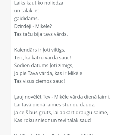
Laiks kaut ko noliedza
un tālāk iet
gaidīdams.
Dzirdēji - Mikēle?
Tas taču bija tavs vārds.
Kalendārs ir ļoti viltīgs,
Teic, kā katru vārdā sauc!
Šodien datums ļoti zīmīgs,
Jo pie Tava vārda, kas ir Mikēle
Tas visus ciemos sauc!
Ļauj novēlēt Tev - Mikēle vārda dienā laimi,
Lai tavā dienā laimes stundu daudz.
Ja ceļš būs grūts, lai apkārt draugu saime,
Kas roku sniedz un tevi tālāk sauc!