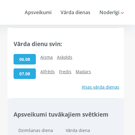
Apsveikumi
Vārda dienas
Noderīgi
Vārda dienu svin:
Aisma
Askolds
06.08
Alfrēds
Fredis
Madars
07.08
Visas vārda dienas
Apsveikumi tuvākajiem svētkiem
Dzimšanas diena
Vārda diena