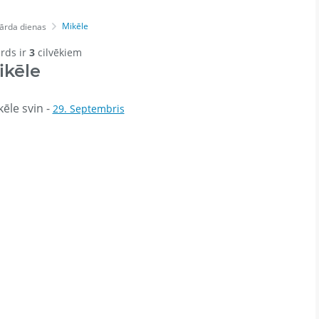
Mikēle
ārda dienas
ārds ir
3
cilvēkiem
ikēle
ēle svin -
29. Septembris