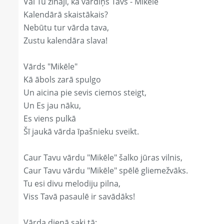
Vai Tu zināji, ka vārdiņš Tavs - Mikēle
Kalendārā skaistākais?
Nebūtu tur vārda tava,
Zustu kalendāra slava!
Vārds "Mikēle"
Kā ābols zarā spulgo
Un aicina pie sevis ciemos steigt,
Un Es jau nāku,
Es viens pulkā
Šī jaukā vārda īpašnieku sveikt.
Caur Tavu vārdu "Mikēle" šalko jūras vilnis,
Caur Tavu vārdu "Mikēle" spēlē gliemežvāks.
Tu esi divu melodiju pilna,
Viss Tavā pasaulē ir savādāks!
Vārda dienā saki tā: