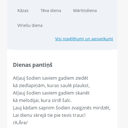
Kāzas
Tēva diena
Mārtiņdiena
Vīriešu diena
Visi novēlējumi un apsveikumi
Dienas pantiņš
Atļauj šodien saviem gadiem ziedēt
kā ziedlapiņām, kuras saulē plaukst,
Atļauj šodien saviem gadiem skanēt
kā melodijai, kura sirdī šalc.
Ļauj kādam sapnim šodien zvaigznēs mirdzēt,
Lai dienu skrejā tie pie tevis trauc!
/A.Āre/