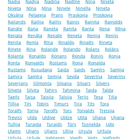
Nadia
Nadija
Nadina
Nadīne
Nina
Niseta
Niveta
Nīna
Ņīna
Ninele
Ninella
Nineta
Oksāna
Pelageja
Prans
Praskovja
Proskovja
Railands
Railija
Railijs
Rainis
Rainita
Rainolds
Ranāte
Rana
Raneta
Ranita
Ranta
Rena
Rēna
Renata
Renāta
Renate
Reneta
Renija
Renijs
Renita
Renta
Rīna
Rinaldo
Rinalts
Rineta
Rinete
Rina
Rolande
Rolando
Rolans
Rolāns
Rolanta
Ronaldo
Ronans
Ronda
Ronijs
Ronja
Ronta
Ronvalds
Rostams
Rona
Ronalda
Rustams
Rusudana
Saida
Saids
Samīrs
Samija
Samira
Samīra
Semija
Sevda
Severīna
Severins
Severjans
Silmonta
Silvana
Silvars
Silvers
Silveta
Silvita
Tahirs
Tahmina
Taida
Taīda
Tagils
Taisa
Taisija
Taīsija
Terijs
Tesa
Tilla
Tillija
Tils
Tobijs
Timurs
Tira
Tits
Tora
Toralfs
Torija
Torolfs
Tors
Torvalds
Treisija
Treviss
Ulda
Uldive
Uldze
Ulita
Uljana
Uļjana
Tullija
Turaida
Turaids
Tūrs
Tusnelda
Udo
Ulams
Uljans
Uļjans
Ullija
Ursula
Uršula
Uršuļa
Uršule
Vahtangs
Vagifs
Vaits
Valfreds