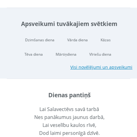
Apsveikumi tuvākajiem svētkiem
Dzimšanas diena
Vārda diena
Kāzas
Tēva diena
Mārtiņdiena
Vīriešu diena
Visi novēlējumi un apsveikumi
Dienas pantiņš
Lai Salavectēvs savā tarbā
Nes panākumus jaunus darbā,
Lai veselību kaulos rīvē,
Dod laimi personīgā dzīvē.