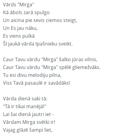
Vārds "Mirga"
Kā ābols zarā spulgo
Un aicina pie sevis ciemos steigt,
Un Es jau nāku,
Es viens pulkā
Šī jaukā vārda īpašnieku sveikt.
Caur Tavu vārdu "Mirga" šalko jūras vilnis,
Caur Tavu vārdu "Mirga" spēlē gliemežvāks.
Tu esi divu melodiju pilna,
Viss Tavā pasaulē ir savādāks!
Vārda dienā saki tā:
"Tā ir tikai manējā!"
Lai šai dienā jautri iet -
Vārdam Mirga svētki ir!
Vajag glāzē šampi liet,