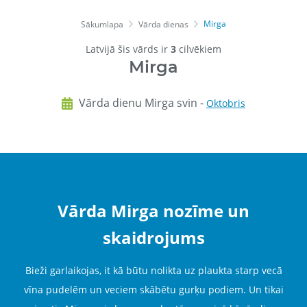
Mirga
Sākumlapa
Vārda dienas
Latvijā šis vārds ir
3
cilvēkiem
Mirga
Vārda dienu Mirga svin -
Oktobris
Vārda Mirga nozīme un
skaidrojums
Bieži garlaikojas, it kā būtu nolikta uz plaukta starp vecā
vīna pudelēm un veciem skābētu gurķu podiem. Un tikai