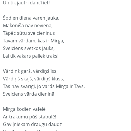
Un tik jautri dancī iet!
Šodien diena varen jauka,
Mākonīša nav neviena,
Tāpēc sūtu sveicieniņus
Tavam vārdam, kas ir Mirga,
Sveiciens svētkos jauks,
Lai tik vakars paliek traks!
Vārdiņš garš, vārdiņš īss,
Vārdiņš skaļš, vārdiņš kluss,
Tas nav svarīgi, jo vārds Mirga ir Tavs,
Sveiciens vārda dieniņā!
Mirga šodien vafelē
Ar trakumu pūš stabulē!
Gaviļniekam draugu daudz