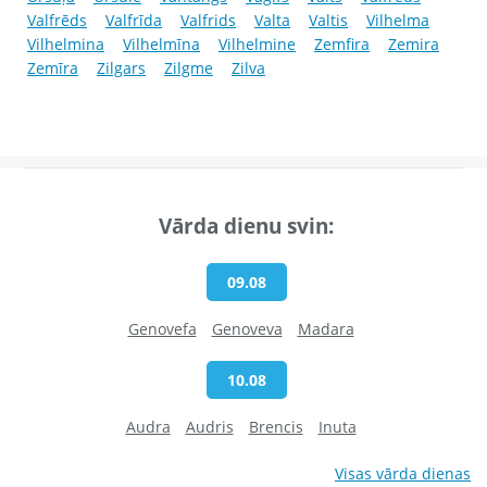
Valfrēds
Valfrīda
Valfrids
Valta
Valtis
Vilhelma
Vilhelmina
Vilhelmīna
Vilhelmine
Zemfira
Zemira
Zemīra
Zilgars
Zilgme
Zilva
Vārda dienu svin:
09.08
Genovefa
Genoveva
Madara
10.08
Audra
Audris
Brencis
Inuta
Visas vārda dienas