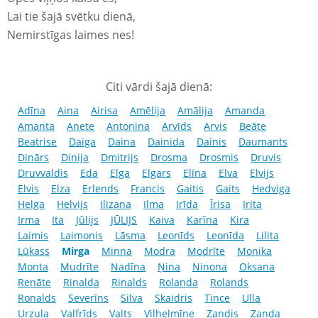
Lai tie šajā svētku dienā,
Nemirstīgas laimes nes!
Citi vārdi šajā dienā:
Adīna
Aina
Airisa
Amēlija
Amālija
Amanda
Amanta
Anete
Antoņina
Arvīds
Arvis
Beāte
Beatrise
Daiga
Daina
Dainida
Dainis
Daumants
Dinārs
Dinija
Dmitrijs
Drosma
Drosmis
Druvis
Druvvaldis
Eda
Elga
Elgars
Elīna
Elva
Elvijs
Elvis
Elza
Erlends
Francis
Gaitis
Gaits
Hedviga
Helga
Helvijs
Ilizana
Ilma
Irīda
Īrisa
Irita
Irma
Ita
Jūlijs
JŪLIJS
Kaiva
Karīna
Kira
Laimis
Laimonis
Lāsma
Leonīds
Leonīda
Lilita
Lūkass
Mirga
Minna
Modra
Modrīte
Monika
Monta
Mudrīte
Nadīna
Ņina
Ninona
Oksana
Renāte
Rinalda
Rinalds
Rolanda
Rolands
Ronalds
Severīns
Silva
Skaidris
Tince
Ulla
Urzula
Valfrīds
Valts
Vilhelmīne
Zandis
Zanda