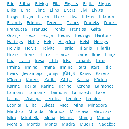
Ede
Edīna
Edviga
Eila
Elgasts
Elgita
Elgons
Elika
Elina
Elīne
Elīns
Elvars
Elvi
Elviga
Elvigs
Elvija
Elvisa
Elviss
Elvo
Erlens
Erlanda
Erlands
Erlenda
Ferencs
Francs
Franeks
Franks
Fransuāza
Franuse
Frenks
Frensisa
Gaita
Gilarijs
Heda
Hedija
Hedijs
Hedvigs
Haritons
Hartvigs
Helge
Helgi
Helgrīda
Helvi
Helvigs
Helvija
Helvis
Helvita
Hilarija
Hilarijs
Hilārijs
Hilars
Hilārs
Hilma
Hilards
Ilizane
Ilme
Ilmija
Ilna
Iraisa
Iresa
Irida
Irisa
Irmants
Irme
Irmina
Irmiņa
Irmīna
Irmīne
Itars
Itārs
Itija
Itvars
Jevlampija
Jūnijs
JŪNIJS
Kaivis
Karena
Kārena
Karens
Karija
Kārija
Karina
Kārina
Karīne
Karita
Karine
Karinē
Kerena
Laimonds
Laimons
Laimonts
Laimutis
Laimzieds
Lāse
Lasma
Lāsmiņa
Leonida
Leonide
Leonids
Leonita
Lillita
Lukass
Mīce
Mina
Minadora
Mindora
Miralda
Miranda
Miroslava
Miroslavs
Mira
Mirabella
Mona
Monda
Monija
Monna
Montija
Montis
Monts
Mudra
Mudris
Nadežda