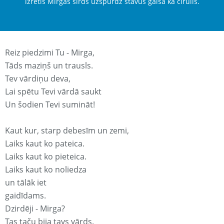
izretis Mirgas sirds uzspurdz stāvus gaisā kā cīrulis.
Reiz piedzimi Tu - Mirga,
Tāds maziņš un trausls.
Tev vārdiņu deva,
Lai spētu Tevi vārdā saukt
Un šodien Tevi sumināt!
Kaut kur, starp debesīm un zemi,
Laiks kaut ko pateica.
Laiks kaut ko pieteica.
Laiks kaut ko noliedza
un tālāk iet
gaidīdams.
Dzirdēji - Mirga?
Tas taču bija tavs vārds.