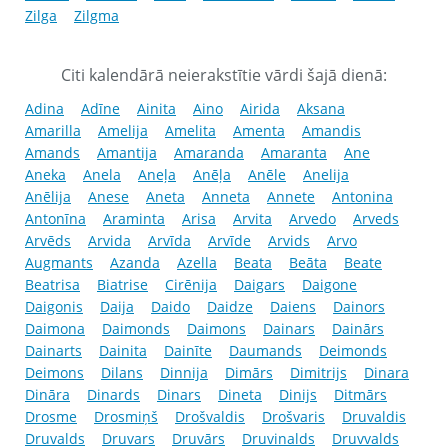
Zilga
Zilgma
Citi kalendārā neierakstītie vārdi šajā dienā:
Adina
Adīne
Ainita
Aino
Airida
Aksana
Amarilla
Amelija
Amelita
Amenta
Amandis
Amands
Amantija
Amaranda
Amaranta
Ane
Aneka
Anela
Aneļa
Anēļa
Anēle
Anelija
Anēlija
Anese
Aneta
Anneta
Annete
Antonina
Antonīna
Araminta
Arisa
Arvita
Arvedo
Arveds
Arvēds
Arvida
Arvīda
Arvīde
Arvids
Arvo
Augmants
Azanda
Azella
Beata
Beāta
Beate
Beatrisa
Biatrise
Cirēnija
Daigars
Daigone
Daigonis
Daija
Daido
Daidze
Daiens
Dainors
Daimona
Daimonds
Daimons
Dainars
Dainārs
Dainarts
Dainita
Dainīte
Daumands
Deimonds
Deimons
Dilans
Dinnija
Dimārs
Dimitrijs
Dinara
Dināra
Dinards
Dinars
Dineta
Dinijs
Ditmārs
Drosme
Drosmiņš
Drošvaldis
Drošvaris
Druvaldis
Druvalds
Druvars
Druvārs
Druvinalds
Druvvalds