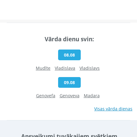
Vārda dienu svin:
08.08
Mudīte
Vladislava
Vladislavs
09.08
Genovefa
Genoveva
Madara
Visas vārda dienas
Apsveikumi tuvākajiem svētkiem