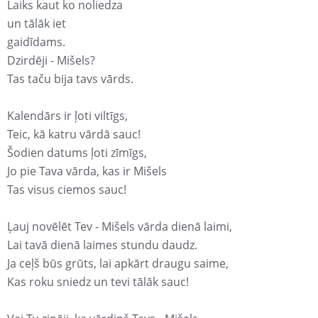
Laiks kaut ko noliedza
un tālāk iet
gaidīdams.
Dzirdēji - Mišels?
Tas taču bija tavs vārds.
Kalendārs ir ļoti viltīgs,
Teic, kā katru vārdā sauc!
Šodien datums ļoti zīmīgs,
Jo pie Tava vārda, kas ir Mišels
Tas visus ciemos sauc!
Ļauj novēlēt Tev - Mišels vārda dienā laimi,
Lai tavā dienā laimes stundu daudz.
Ja ceļš būs grūts, lai apkārt draugu saime,
Kas roku sniedz un tevi tālāk sauc!