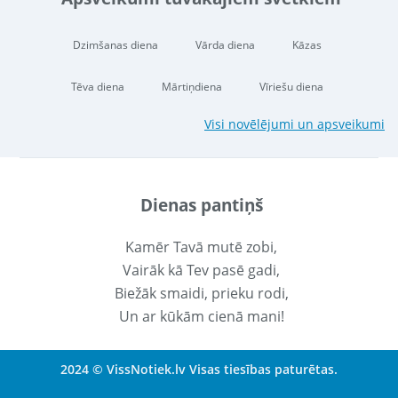
Dzimšanas diena
Vārda diena
Kāzas
Tēva diena
Mārtiņdiena
Vīriešu diena
Visi novēlējumi un apsveikumi
Dienas pantiņš
Kamēr Tavā mutē zobi,
Vairāk kā Tev pasē gadi,
Biežāk smaidi, prieku rodi,
Un ar kūkām cienā mani!
2024 © VissNotiek.lv Visas tiesības paturētas.