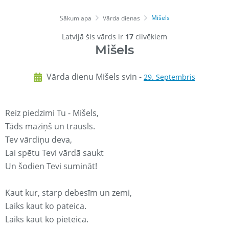
Mišels
Sākumlapa
Vārda dienas
Latvijā šis vārds ir
17
cilvēkiem
Mišels
Vārda dienu Mišels svin -
29. Septembris
Reiz piedzimi Tu - Mišels,
Tāds maziņš un trausls.
Tev vārdiņu deva,
Lai spētu Tevi vārdā saukt
Un šodien Tevi sumināt!
Kaut kur, starp debesīm un zemi,
Laiks kaut ko pateica.
Laiks kaut ko pieteica.