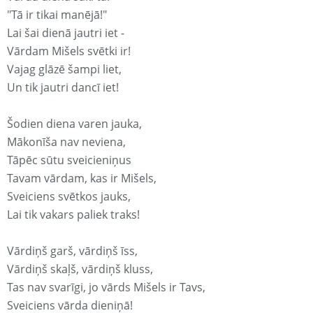
"Tā ir tikai manējā!"
Lai šai dienā jautri iet -
Vārdam Mišels svētki ir!
Vajag glāzē šampi liet,
Un tik jautri dancī iet!
Šodien diena varen jauka,
Mākonīša nav neviena,
Tāpēc sūtu sveicieniņus
Tavam vārdam, kas ir Mišels,
Sveiciens svētkos jauks,
Lai tik vakars paliek traks!
Vārdiņš garš, vārdiņš īss,
Vārdiņš skaļš, vārdiņš kluss,
Tas nav svarīgi, jo vārds Mišels ir Tavs,
Sveiciens vārda dieniņā!