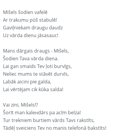
Mišels šodien vafelē
Ar trakumu pūš stabulē!
Gaviļniekam draugu daudz
Uz vārda dienu jāsasauc!
Mans dārgais draugs - Mišels,
Šodien Tava vārda diena.
Lai gan smaids Tev ļoti burvīgs,
Neliec mums te stāvēt durvīs,
Labāk aicini pie galda,
Lai vērtējam cik kūka salda!
Vai zini, Mišels!?
Šorīt man kaleнdārs pa acīm belza!
Tur trekniem burtiem vārds Tavs rakstīts,
Tādēļ sveiciens Tev no manis telefonā bakstīts!