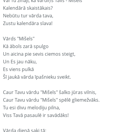
Vai Tu zināji, ka vārdiņš Tavs - Mišels
Kalendārā skaistākais?
Nebūtu tur vārda tava,
Zustu kalendāra slava!
Vārds "Mišels"
Kā ābols zarā spulgo
Un aicina pie sevis ciemos steigt,
Un Es jau nāku,
Es viens pulkā
Šī jaukā vārda īpašnieku sveikt.
Caur Tavu vārdu "Mišels" šalko jūras vilnis,
Caur Tavu vārdu "Mišels" spēlē gliemežvāks.
Tu esi divu melodiju pilna,
Viss Tavā pasaulē ir savādāks!
Vārda dienā saki tā: