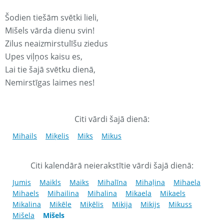
Šodien tiešām svētki lieli,
Mišels vārda dienu svin!
Zilus neaizmirstulīšu ziedus
Upes viļņos kaisu es,
Lai tie šajā svētku dienā,
Nemirstīgas laimes nes!
Citi vārdi šajā dienā:
Mihails
Miķelis
Miks
Mikus
Citi kalendārā neierakstītie vārdi šajā dienā:
Jumis
Maikls
Maiks
Mihalīna
Mihaļina
Mihaela
Mihaels
Mihailina
Mihalina
Mikaela
Mikaels
Mikalina
Mikēle
Miķēlis
Mikija
Mikijs
Mikuss
Mišela
Mišels