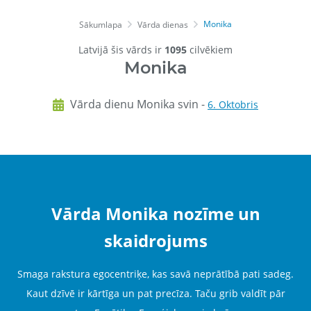
Monika
Sākumlapa
Vārda dienas
Latvijā šis vārds ir
1095
cilvēkiem
Monika
Vārda dienu Monika svin -
6. Oktobris
Vārda Monika nozīme un
skaidrojums
Smaga rakstura egocentriķe, kas savā neprātībā pati sadeg.
Kaut dzīvē ir kārtīga un pat precīza. Taču grib valdīt pār