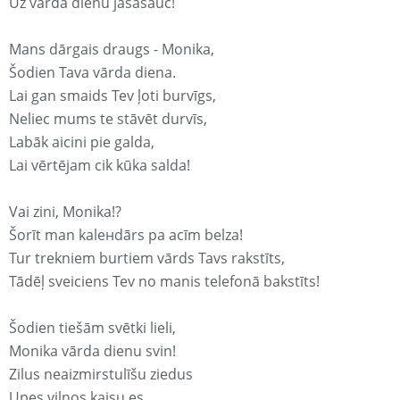
Uz vārda dienu jāsasauc!
Mans dārgais draugs - Monika,
Šodien Tava vārda diena.
Lai gan smaids Tev ļoti burvīgs,
Neliec mums te stāvēt durvīs,
Labāk aicini pie galda,
Lai vērtējam cik kūka salda!
Vai zini, Monika!?
Šorīt man kaleнdārs pa acīm belza!
Tur trekniem burtiem vārds Tavs rakstīts,
Tādēļ sveiciens Tev no manis telefonā bakstīts!
Šodien tiešām svētki lieli,
Monika vārda dienu svin!
Zilus neaizmirstulīšu ziedus
Upes viļņos kaisu es,