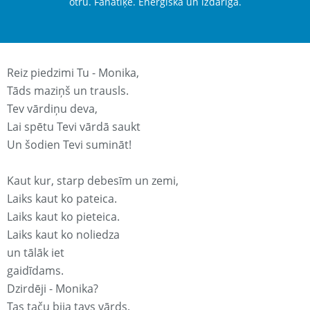
otru. Fanātiķe. Enerģiska un izdarīga.
Reiz piedzimi Tu - Monika,
Tāds maziņš un trausls.
Tev vārdiņu deva,
Lai spētu Tevi vārdā saukt
Un šodien Tevi sumināt!
Kaut kur, starp debesīm un zemi,
Laiks kaut ko pateica.
Laiks kaut ko pieteica.
Laiks kaut ko noliedza
un tālāk iet
gaidīdams.
Dzirdēji - Monika?
Tas taču bija tavs vārds.