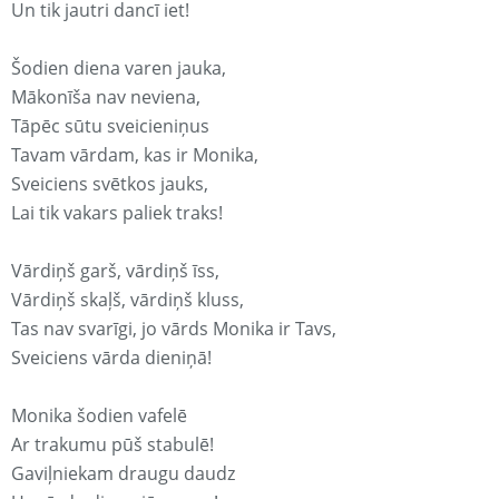
Un tik jautri dancī iet!
Šodien diena varen jauka,
Mākonīša nav neviena,
Tāpēc sūtu sveicieniņus
Tavam vārdam, kas ir Monika,
Sveiciens svētkos jauks,
Lai tik vakars paliek traks!
Vārdiņš garš, vārdiņš īss,
Vārdiņš skaļš, vārdiņš kluss,
Tas nav svarīgi, jo vārds Monika ir Tavs,
Sveiciens vārda dieniņā!
Monika šodien vafelē
Ar trakumu pūš stabulē!
Gaviļniekam draugu daudz