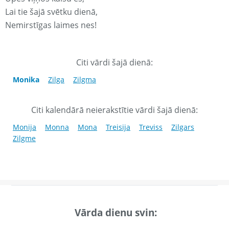
Lai tie šajā svētku dienā,
Nemirstīgas laimes nes!
Citi vārdi šajā dienā:
Monika
Zilga
Zilgma
Citi kalendārā neierakstītie vārdi šajā dienā:
Monija
Monna
Mona
Treisija
Treviss
Zilgars
Zilgme
Vārda dienu svin: