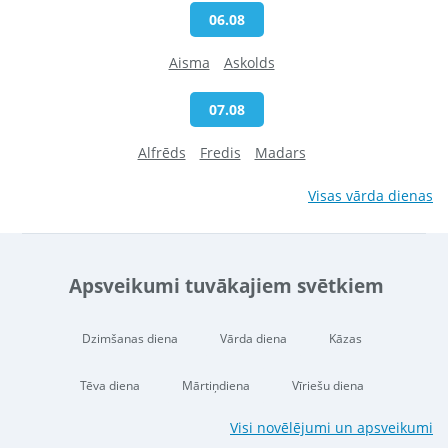
06.08
Aisma
Askolds
07.08
Alfrēds
Fredis
Madars
Visas vārda dienas
Apsveikumi tuvākajiem svētkiem
Dzimšanas diena
Vārda diena
Kāzas
Tēva diena
Mārtiņdiena
Vīriešu diena
Visi novēlējumi un apsveikumi