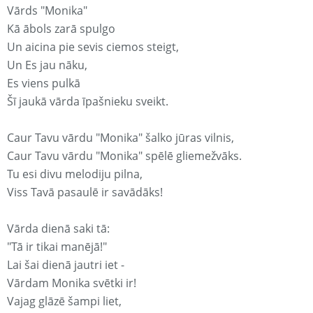
Vārds "Monika"
Kā ābols zarā spulgo
Un aicina pie sevis ciemos steigt,
Un Es jau nāku,
Es viens pulkā
Šī jaukā vārda īpašnieku sveikt.
Caur Tavu vārdu "Monika" šalko jūras vilnis,
Caur Tavu vārdu "Monika" spēlē gliemežvāks.
Tu esi divu melodiju pilna,
Viss Tavā pasaulē ir savādāks!
Vārda dienā saki tā:
"Tā ir tikai manējā!"
Lai šai dienā jautri iet -
Vārdam Monika svētki ir!
Vajag glāzē šampi liet,