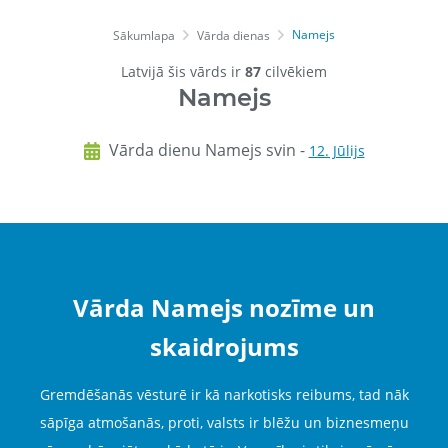
Namejs
Sākumlapa
Vārda dienas
Latvijā šis vārds ir
87
cilvēkiem
Namejs
Vārda dienu Namejs svin -
12. Jūlijs
Vārda Namejs nozīme un
skaidrojums
Gremdēšanās vēsturē ir kā narkotisks reibums, tad nāk
sāpīga atmošanās, proti, valsts ir blēžu un biznesmeņu