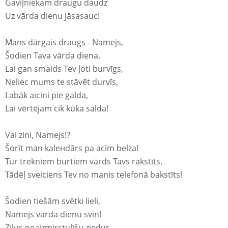
Gaviļniekam draugu daudz
Uz vārda dienu jāsasauc!
Mans dārgais draugs - Namejs,
Šodien Tava vārda diena.
Lai gan smaids Tev ļoti burvīgs,
Neliec mums te stāvēt durvīs,
Labāk aicini pie galda,
Lai vērtējam cik kūka salda!
Vai zini, Namejs!?
Šorīt man kaleнdārs pa acīm belza!
Tur trekniem burtiem vārds Tavs rakstīts,
Tādēļ sveiciens Tev no manis telefonā bakstīts!
Šodien tiešām svētki lieli,
Namejs vārda dienu svin!
Zilus neaizmirstulīšu ziedus