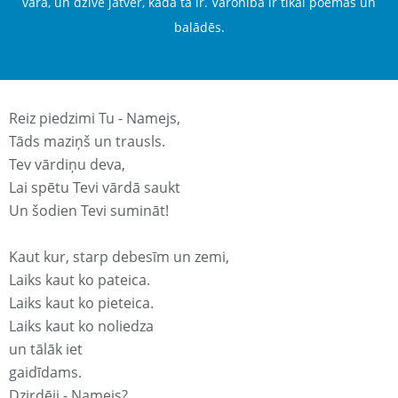
varā, un dzīve jātver, kāda tā ir. Varonība ir tikai poēmās un
balādēs.
Reiz piedzimi Tu - Namejs,
Tāds maziņš un trausls.
Tev vārdiņu deva,
Lai spētu Tevi vārdā saukt
Un šodien Tevi sumināt!
Kaut kur, starp debesīm un zemi,
Laiks kaut ko pateica.
Laiks kaut ko pieteica.
Laiks kaut ko noliedza
un tālāk iet
gaidīdams.
Dzirdēji - Namejs?