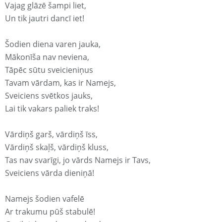
Vajag glāzē šampi liet,
Un tik jautri dancī iet!
Šodien diena varen jauka,
Mākonīša nav neviena,
Tāpēc sūtu sveicieniņus
Tavam vārdam, kas ir Namejs,
Sveiciens svētkos jauks,
Lai tik vakars paliek traks!
Vārdiņš garš, vārdiņš īss,
Vārdiņš skaļš, vārdiņš kluss,
Tas nav svarīgi, jo vārds Namejs ir Tavs,
Sveiciens vārda dieniņā!
Namejs šodien vafelē
Ar trakumu pūš stabulē!