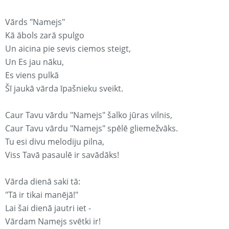
Vārds "Namejs"
Kā ābols zarā spulgo
Un aicina pie sevis ciemos steigt,
Un Es jau nāku,
Es viens pulkā
Šī jaukā vārda īpašnieku sveikt.
Caur Tavu vārdu "Namejs" šalko jūras vilnis,
Caur Tavu vārdu "Namejs" spēlē gliemežvāks.
Tu esi divu melodiju pilna,
Viss Tavā pasaulē ir savādāks!
Vārda dienā saki tā:
"Tā ir tikai manējā!"
Lai šai dienā jautri iet -
Vārdam Namejs svētki ir!