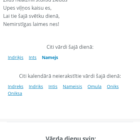
Upes viļņos kaisu es,
Lai tie šajā svētku dienā,
Nemirstīgas laimes nes!
Citi vārdi šajā dienā:
Indriķis
Ints
Namejs
Citi kalendārā neierakstītie vārdi šajā dienā:
Indreks
Indriks
Intis
Nameisis
Omula
Oniks
Oniksa
Vārda dienu svin: