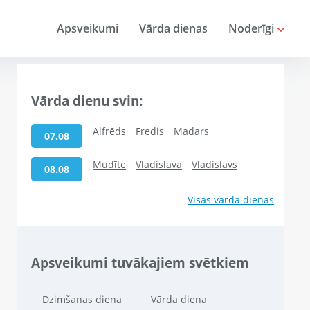
Apsveikumi
Vārda dienas
Noderīgi
Vārda dienu svin:
Alfrēds
Fredis
Madars
07.08
Mudīte
Vladislava
Vladislavs
08.08
Visas vārda dienas
Apsveikumi tuvākajiem svētkiem
Dzimšanas diena
Vārda diena