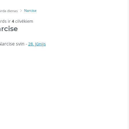
Narcise
ārda dienas
ārds ir
4
cilvēkiem
rcise
arcise svin -
28. Jūnijs