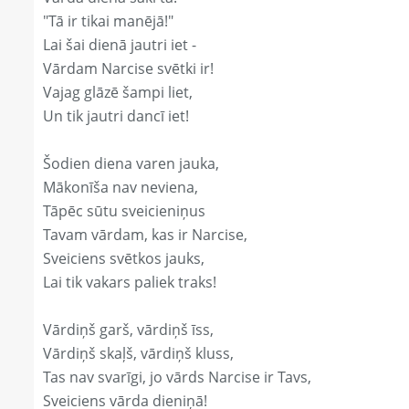
"Tā ir tikai manējā!"
Lai šai dienā jautri iet -
Vārdam Narcise svētki ir!
Vajag glāzē šampi liet,
Un tik jautri dancī iet!
Šodien diena varen jauka,
Mākonīša nav neviena,
Tāpēc sūtu sveicieniņus
Tavam vārdam, kas ir Narcise,
Sveiciens svētkos jauks,
Lai tik vakars paliek traks!
Vārdiņš garš, vārdiņš īss,
Vārdiņš skaļš, vārdiņš kluss,
Tas nav svarīgi, jo vārds Narcise ir Tavs,
Sveiciens vārda dieniņā!