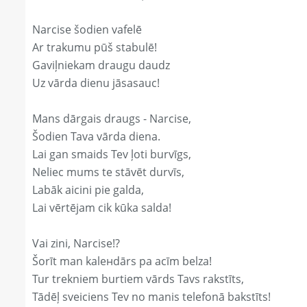
Narcise šodien vafelē
Ar trakumu pūš stabulē!
Gaviļniekam draugu daudz
Uz vārda dienu jāsasauc!
Mans dārgais draugs - Narcise,
Šodien Tava vārda diena.
Lai gan smaids Tev ļoti burvīgs,
Neliec mums te stāvēt durvīs,
Labāk aicini pie galda,
Lai vērtējam cik kūka salda!
Vai zini, Narcise!?
Šorīt man kaleнdārs pa acīm belza!
Tur trekniem burtiem vārds Tavs rakstīts,
Tādēļ sveiciens Tev no manis telefonā bakstīts!