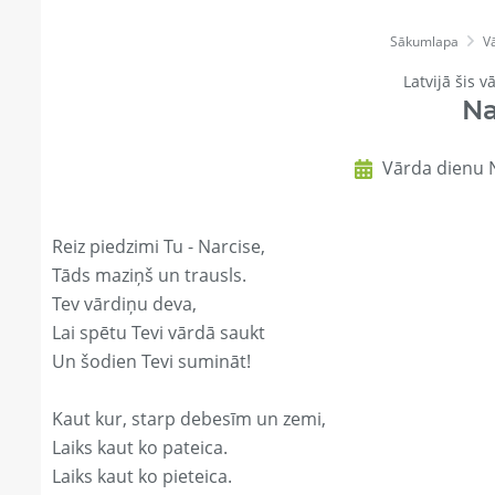
Sākumlapa
V
Latvijā šis v
Na
Vārda dienu N
Reiz piedzimi Tu - Narcise,
Tāds maziņš un trausls.
Tev vārdiņu deva,
Lai spētu Tevi vārdā saukt
Un šodien Tevi sumināt!
Kaut kur, starp debesīm un zemi,
Laiks kaut ko pateica.
Laiks kaut ko pieteica.