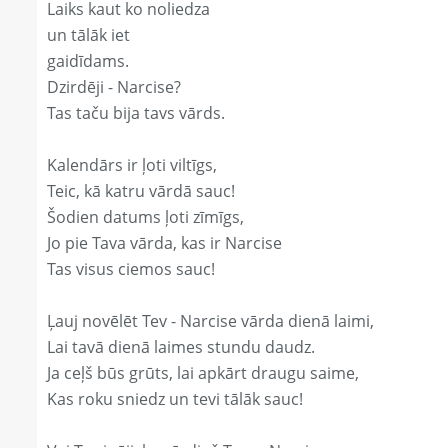
Laiks kaut ko noliedza
un tālāk iet
gaidīdams.
Dzirdēji - Narcise?
Tas taču bija tavs vārds.
Kalendārs ir ļoti viltīgs,
Teic, kā katru vārdā sauc!
Šodien datums ļoti zīmīgs,
Jo pie Tava vārda, kas ir Narcise
Tas visus ciemos sauc!
Ļauj novēlēt Tev - Narcise vārda dienā laimi,
Lai tavā dienā laimes stundu daudz.
Ja ceļš būs grūts, lai apkārt draugu saime,
Kas roku sniedz un tevi tālāk sauc!