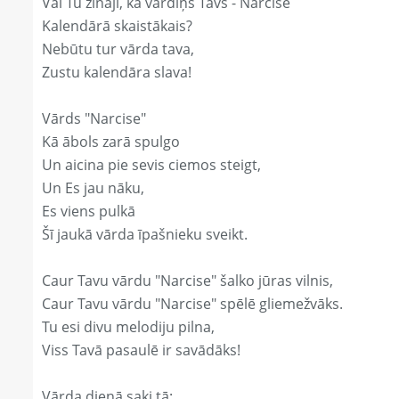
Vai Tu zināji, ka vārdiņš Tavs - Narcise
Kalendārā skaistākais?
Nebūtu tur vārda tava,
Zustu kalendāra slava!
Vārds "Narcise"
Kā ābols zarā spulgo
Un aicina pie sevis ciemos steigt,
Un Es jau nāku,
Es viens pulkā
Šī jaukā vārda īpašnieku sveikt.
Caur Tavu vārdu "Narcise" šalko jūras vilnis,
Caur Tavu vārdu "Narcise" spēlē gliemežvāks.
Tu esi divu melodiju pilna,
Viss Tavā pasaulē ir savādāks!
Vārda dienā saki tā: