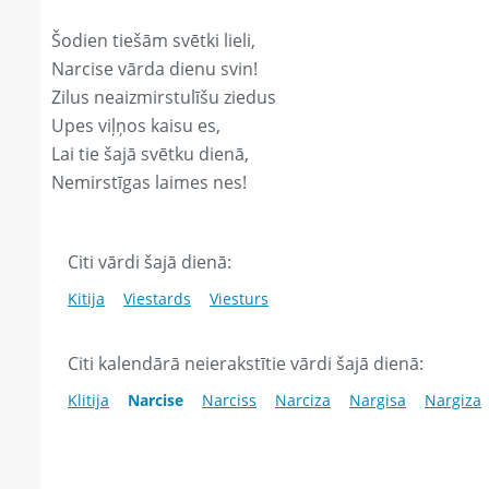
Šodien tiešām svētki lieli,
Narcise vārda dienu svin!
Zilus neaizmirstulīšu ziedus
Upes viļņos kaisu es,
Lai tie šajā svētku dienā,
Nemirstīgas laimes nes!
Citi vārdi šajā dienā:
Kitija
Viestards
Viesturs
Citi kalendārā neierakstītie vārdi šajā dienā:
Klitija
Narcise
Narciss
Narciza
Nargisa
Nargiza