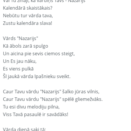
Vai Tu zināji, ka vārdiņš Tavs - Nazarijs
Kalendārā skaistākais?
Nebūtu tur vārda tava,
Zustu kalendāra slava!
Vārds "Nazarijs"
Kā ābols zarā spulgo
Un aicina pie sevis ciemos steigt,
Un Es jau nāku,
Es viens pulkā
Šī jaukā vārda īpašnieku sveikt.
Caur Tavu vārdu "Nazarijs" šalko jūras vilnis,
Caur Tavu vārdu "Nazarijs" spēlē gliemežvāks.
Tu esi divu melodiju pilna,
Viss Tavā pasaulē ir savādāks!
Vārda dienā saki tā: