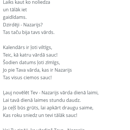
Laiks kaut ko noliedza
un tālāk iet
gaidīdams.
Dzirdēji - Nazarijs?
Tas taču bija tavs vārds.
Kalendārs ir ļoti viltīgs,
Teic, kā katru vārdā sauc!
Šodien datums ļoti zīmīgs,
Jo pie Tava vārda, kas ir Nazarijs
Tas visus ciemos sauc!
Ļauj novēlēt Tev - Nazarijs vārda dienā laimi,
Lai tavā dienā laimes stundu daudz.
Ja ceļš būs grūts, lai apkārt draugu saime,
Kas roku sniedz un tevi tālāk sauc!