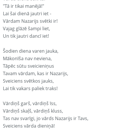
"Tā ir tikai manējā!"
Lai šai dienā jautri iet -
Vārdam Nazarijs svētki ir!
Vajag glāzē šampi liet,
Un tik jautri dancī iet!
Šodien diena varen jauka,
Mākonīša nav neviena,
Tāpēc sūtu sveicieniņus
Tavam vārdam, kas ir Nazarijs,
Sveiciens svētkos jauks,
Lai tik vakars paliek traks!
Vārdiņš garš, vārdiņš īss,
Vārdiņš skaļš, vārdiņš kluss,
Tas nav svarīgi, jo vārds Nazarijs ir Tavs,
Sveiciens vārda dieniņā!