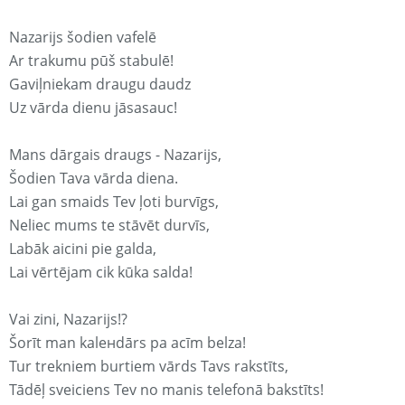
Nazarijs šodien vafelē
Ar trakumu pūš stabulē!
Gaviļniekam draugu daudz
Uz vārda dienu jāsasauc!
Mans dārgais draugs - Nazarijs,
Šodien Tava vārda diena.
Lai gan smaids Tev ļoti burvīgs,
Neliec mums te stāvēt durvīs,
Labāk aicini pie galda,
Lai vērtējam cik kūka salda!
Vai zini, Nazarijs!?
Šorīt man kaleнdārs pa acīm belza!
Tur trekniem burtiem vārds Tavs rakstīts,
Tādēļ sveiciens Tev no manis telefonā bakstīts!