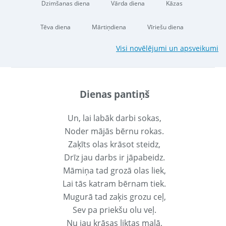
Dzimšanas diena
Vārda diena
Kāzas
Tēva diena
Mārtiņdiena
Vīriešu diena
Visi novēlējumi un apsveikumi
Dienas pantiņš
Un, lai labāk darbi sokas,
Noder mājās bērnu rokas.
Zaķīts olas krāsot steidz,
Drīz jau darbs ir jāpabeidz.
Māmiņa tad grozā olas liek,
Lai tās katram bērnam tiek.
Mugurā tad zaķis grozu ceļ,
Sev pa priekšu olu veļ.
Nu jau krāsas liktas malā,