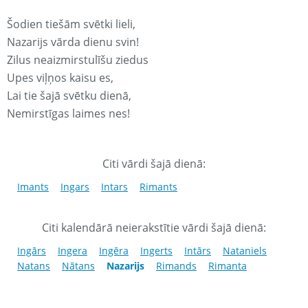
Šodien tiešām svētki lieli,
Nazarijs vārda dienu svin!
Zilus neaizmirstulīšu ziedus
Upes viļņos kaisu es,
Lai tie šajā svētku dienā,
Nemirstīgas laimes nes!
Citi vārdi šajā dienā:
Imants
Ingars
Intars
Rimants
Citi kalendārā neierakstītie vārdi šajā dienā:
Ingārs
Ingera
Ingēra
Ingerts
Intārs
Nataniels
Natans
Nātans
Nazarijs
Rimands
Rimanta