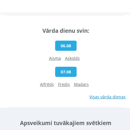
Vārda dienu svin:
06.08
Aisma
Askolds
07.08
Alfrēds
Fredis
Madars
Visas vārda dienas
Apsveikumi tuvākajiem svētkiem