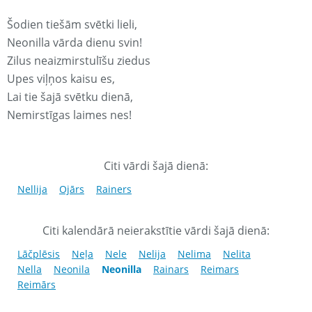
Šodien tiešām svētki lieli,
Neonilla vārda dienu svin!
Zilus neaizmirstulīšu ziedus
Upes viļņos kaisu es,
Lai tie šajā svētku dienā,
Nemirstīgas laimes nes!
Citi vārdi šajā dienā:
Nellija
Ojārs
Rainers
Citi kalendārā neierakstītie vārdi šajā dienā:
Lāčplēsis
Neļa
Nele
Nelija
Nelima
Nelita
Nella
Neonila
Neonilla
Rainars
Reimars
Reimārs