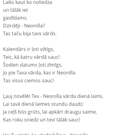
Laiks kaut ko noliedza
un tālāk iet
gaidīdams.
Dzirdēji - Neonilla?
Tas taču bija tavs vārds.
Kalendārs ir ļoti viltīgs,
Teic, kā katru vārdā sauc!
Šodien datums ļoti zīmīgs,
Jo pie Tava vārda, kas ir Neonilla
Tas visus ciemos sauc!
Ļauj novēlēt Tev - Neonilla vārda dienā laimi,
Lai tavā dienā laimes stundu daudz.
Ja ceļš būs grūts, lai apkārt draugu saime,
Kas roku sniedz un tevi tālāk sauc!