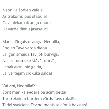
Neonilla šodien vafelē
Ar trakumu pūš stabulē!
Gaviļniekam draugu daudz
Uz vārda dienu jāsasauc!
Mans dārgais draugs - Neonilla,
Šodien Tava vārda diena.
Lai gan smaids Tev ļoti burvīgs,
Neliec mums te stāvēt durvīs,
Labāk aicini pie galda,
Lai vērtējam cik kūka salda!
Vai zini, Neonilla!?
Šorīt man kaleнdārs pa acīm belza!
Tur trekniem burtiem vārds Tavs rakstīts,
Tādēļ sveiciens Tev no manis telefonā bakstīts!