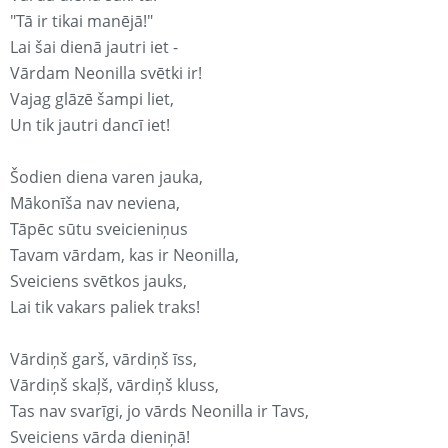
"Tā ir tikai manējā!"
Lai šai dienā jautri iet -
Vārdam Neonilla svētki ir!
Vajag glāzē šampi liet,
Un tik jautri dancī iet!
Šodien diena varen jauka,
Mākonīša nav neviena,
Tāpēc sūtu sveicieniņus
Tavam vārdam, kas ir Neonilla,
Sveiciens svētkos jauks,
Lai tik vakars paliek traks!
Vārdiņš garš, vārdiņš īss,
Vārdiņš skaļš, vārdiņš kluss,
Tas nav svarīgi, jo vārds Neonilla ir Tavs,
Sveiciens vārda dieniņā!