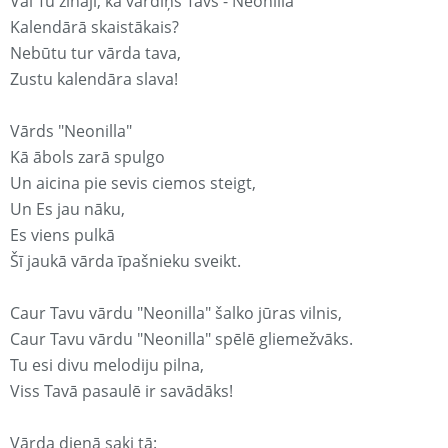
Vai Tu zināji, ka vārdiņš Tavs - Neonilla
Kalendārā skaistākais?
Nebūtu tur vārda tava,
Zustu kalendāra slava!
Vārds "Neonilla"
Kā ābols zarā spulgo
Un aicina pie sevis ciemos steigt,
Un Es jau nāku,
Es viens pulkā
Šī jaukā vārda īpašnieku sveikt.
Caur Tavu vārdu "Neonilla" šalko jūras vilnis,
Caur Tavu vārdu "Neonilla" spēlē gliemežvāks.
Tu esi divu melodiju pilna,
Viss Tavā pasaulē ir savādāks!
Vārda dienā saki tā: