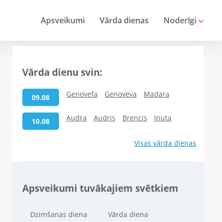
Apsveikumi
Vārda dienas
Noderīgi
Vārda dienu svin:
Genovefa
Genoveva
Madara
09.08
Audra
Audris
Brencis
Inuta
10.08
Visas vārda dienas
Apsveikumi tuvākajiem svētkiem
Dzimšanas diena
Vārda diena