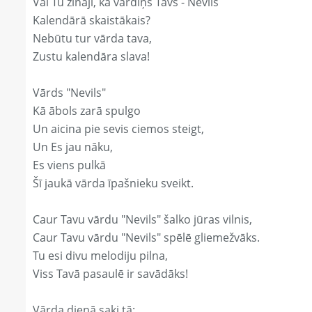
Vai Tu zināji, ka vārdiņš Tavs - Nevils
Kalendārā skaistākais?
Nebūtu tur vārda tava,
Zustu kalendāra slava!
Vārds "Nevils"
Kā ābols zarā spulgo
Un aicina pie sevis ciemos steigt,
Un Es jau nāku,
Es viens pulkā
Šī jaukā vārda īpašnieku sveikt.
Caur Tavu vārdu "Nevils" šalko jūras vilnis,
Caur Tavu vārdu "Nevils" spēlē gliemežvāks.
Tu esi divu melodiju pilna,
Viss Tavā pasaulē ir savādāks!
Vārda dienā saki tā: