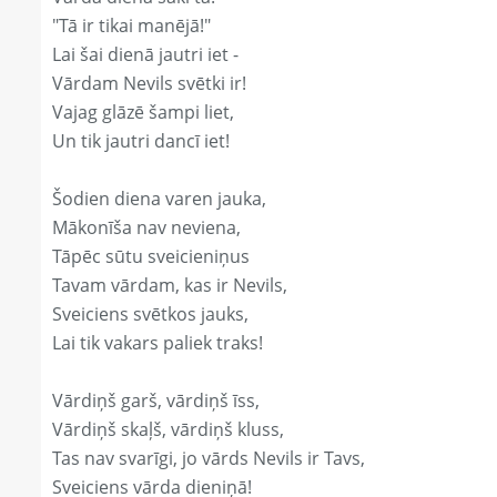
"Tā ir tikai manējā!"
Lai šai dienā jautri iet -
Vārdam Nevils svētki ir!
Vajag glāzē šampi liet,
Un tik jautri dancī iet!
Šodien diena varen jauka,
Mākonīša nav neviena,
Tāpēc sūtu sveicieniņus
Tavam vārdam, kas ir Nevils,
Sveiciens svētkos jauks,
Lai tik vakars paliek traks!
Vārdiņš garš, vārdiņš īss,
Vārdiņš skaļš, vārdiņš kluss,
Tas nav svarīgi, jo vārds Nevils ir Tavs,
Sveiciens vārda dieniņā!