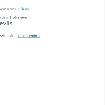
Nevils
ārda dienas
ārds ir
3
cilvēkiem
evils
ils svin -
10. Decembris