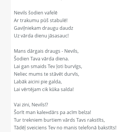
Nevils šodien vafelē
Ar trakumu pūš stabulē!
Gaviļniekam draugu daudz
Uz vārda dienu jāsasauc!
Mans dārgais draugs - Nevils,
Šodien Tava vārda diena.
Lai gan smaids Tev ļoti burvīgs,
Neliec mums te stāvēt durvīs,
Labāk aicini pie galda,
Lai vērtējam cik kūka salda!
Vai zini, Nevils!?
Šorīt man kaleнdārs pa acīm belza!
Tur trekniem burtiem vārds Tavs rakstīts,
Tādēļ sveiciens Tev no manis telefonā bakstīts!