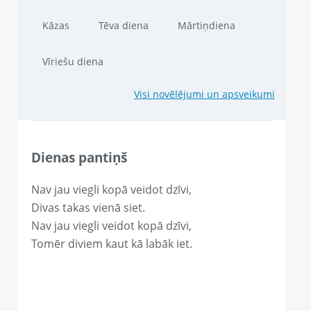
Kāzas
Tēva diena
Mārtiņdiena
Vīriešu diena
Visi novēlējumi un apsveikumi
Dienas pantiņš
Nav jau viegli kopā veidot dzīvi,
Divas takas vienā siet.
Nav jau viegli veidot kopā dzīvi,
Tomēr diviem kaut kā labāk iet.