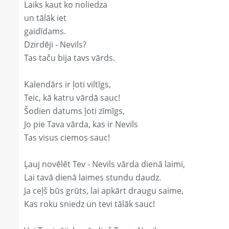
Laiks kaut ko noliedza
un tālāk iet
gaidīdams.
Dzirdēji - Nevils?
Tas taču bija tavs vārds.
Kalendārs ir ļoti viltīgs,
Teic, kā katru vārdā sauc!
Šodien datums ļoti zīmīgs,
Jo pie Tava vārda, kas ir Nevils
Tas visus ciemos sauc!
Ļauj novēlēt Tev - Nevils vārda dienā laimi,
Lai tavā dienā laimes stundu daudz.
Ja ceļš būs grūts, lai apkārt draugu saime,
Kas roku sniedz un tevi tālāk sauc!