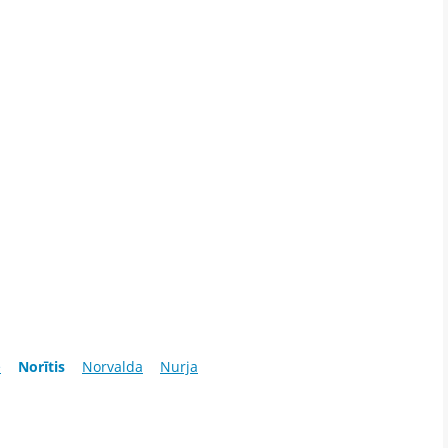
e
Norītis
Norvalda
Nurja