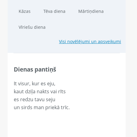
Kāzas
Tēva diena
Mārtiņdiena
Vīriešu diena
Visi novēlējumi un apsveikumi
Dienas pantiņš
It visur, kur es eju,
kaut dziļa nakts vai rīts
es redzu tavu seju
un sirds man priekā trīc.