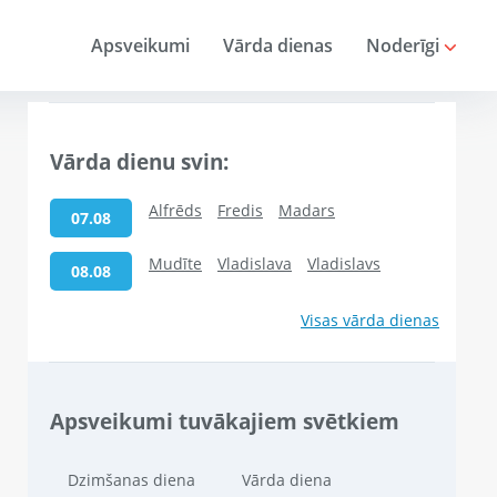
Apsveikumi
Vārda dienas
Noderīgi
Vārda dienu svin:
Alfrēds
Fredis
Madars
07.08
Mudīte
Vladislava
Vladislavs
08.08
Visas vārda dienas
Apsveikumi tuvākajiem svētkiem
Dzimšanas diena
Vārda diena