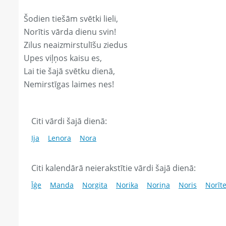
Šodien tiešām svētki lieli,
Norītis vārda dienu svin!
Zilus neaizmirstulīšu ziedus
Upes viļņos kaisu es,
Lai tie šajā svētku dienā,
Nemirstīgas laimes nes!
Citi vārdi šajā dienā:
Ija
Lenora
Nora
Citi kalendārā neierakstītie vārdi šajā dienā:
Īģe
Manda
Norgita
Norika
Noriņa
Noris
Norīt