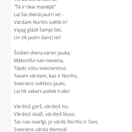
"Tā ir tikai manējā!"
Lai šai dienā jautri iet -
Vārdam Norītis svētki ir!
Vajag glāzē šampi liet,
Un tik jautri dancī iet!
Šodien diena varen jauka,
Mākonīša nav neviena,
Tāpēc sūtu sveicieniņus
Tavam vārdam, kas ir Norītis,
Sveiciens svētkos jauks,
Lai tik vakars paliek traks!
Vārdiņš garš, vārdiņš īss,
Vārdiņš skaļš, vārdiņš kluss,
Tas nav svarīgi, jo vārds Norītis ir Tavs,
Sveiciens vārda dieniņā!