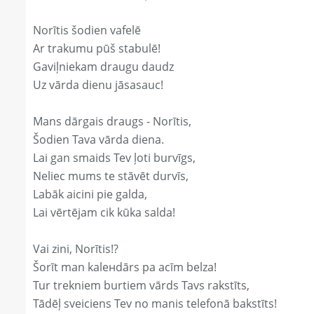
Norītis šodien vafelē
Ar trakumu pūš stabulē!
Gaviļniekam draugu daudz
Uz vārda dienu jāsasauc!
Mans dārgais draugs - Norītis,
Šodien Tava vārda diena.
Lai gan smaids Tev ļoti burvīgs,
Neliec mums te stāvēt durvīs,
Labāk aicini pie galda,
Lai vērtējam cik kūka salda!
Vai zini, Norītis!?
Šorīt man kaleнdārs pa acīm belza!
Tur trekniem burtiem vārds Tavs rakstīts,
Tādēļ sveiciens Tev no manis telefonā bakstīts!