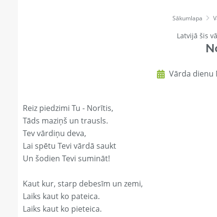
Sākumlapa
V
Latvijā šis v
No
Vārda dienu N
Reiz piedzimi Tu - Norītis,
Tāds maziņš un trausls.
Tev vārdiņu deva,
Lai spētu Tevi vārdā saukt
Un šodien Tevi sumināt!
Kaut kur, starp debesīm un zemi,
Laiks kaut ko pateica.
Laiks kaut ko pieteica.