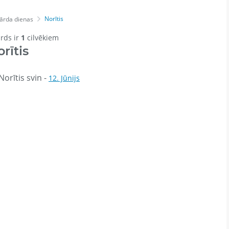
Norītis
ārda dienas
ārds ir
1
cilvēkiem
rītis
orītis svin -
12. Jūnijs