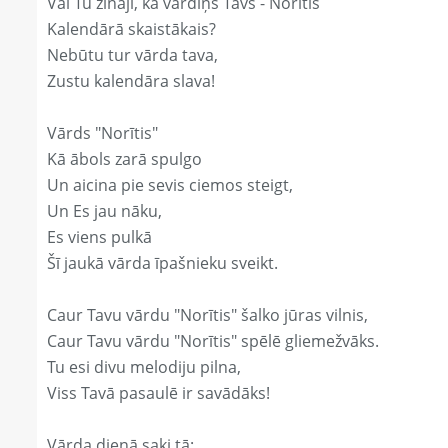
Vai Tu zināji, ka vārdiņš Tavs - Norītis
Kalendārā skaistākais?
Nebūtu tur vārda tava,
Zustu kalendāra slava!
Vārds "Norītis"
Kā ābols zarā spulgo
Un aicina pie sevis ciemos steigt,
Un Es jau nāku,
Es viens pulkā
Šī jaukā vārda īpašnieku sveikt.
Caur Tavu vārdu "Norītis" šalko jūras vilnis,
Caur Tavu vārdu "Norītis" spēlē gliemežvāks.
Tu esi divu melodiju pilna,
Viss Tavā pasaulē ir savādāks!
Vārda dienā saki tā: