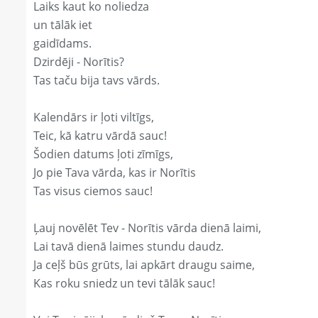
Laiks kaut ko noliedza
un tālāk iet
gaidīdams.
Dzirdēji - Norītis?
Tas taču bija tavs vārds.
Kalendārs ir ļoti viltīgs,
Teic, kā katru vārdā sauc!
Šodien datums ļoti zīmīgs,
Jo pie Tava vārda, kas ir Norītis
Tas visus ciemos sauc!
Ļauj novēlēt Tev - Norītis vārda dienā laimi,
Lai tavā dienā laimes stundu daudz.
Ja ceļš būs grūts, lai apkārt draugu saime,
Kas roku sniedz un tevi tālāk sauc!