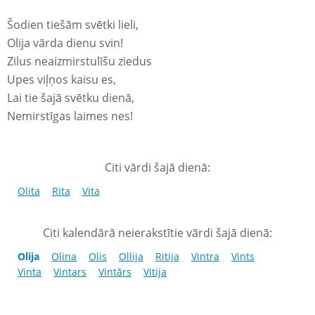
Šodien tiešām svētki lieli,
Olija vārda dienu svin!
Zilus neaizmirstulīšu ziedus
Upes viļņos kaisu es,
Lai tie šajā svētku dienā,
Nemirstīgas laimes nes!
Citi vārdi šajā dienā:
Olita
Rita
Vita
Citi kalendārā neierakstītie vārdi šajā dienā:
Olija
Olina
Olis
Ollija
Ritija
Vintra
Vints
Vinta
Vintars
Vintārs
Vitija