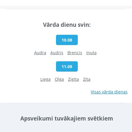
Vārda dienu svin:
10.08
Audra
Audris
Brencis
Inuta
11.08
Liega
Olga
Zigita
Zita
Visas vārda dienas
Apsveikumi tuvākajiem svētkiem