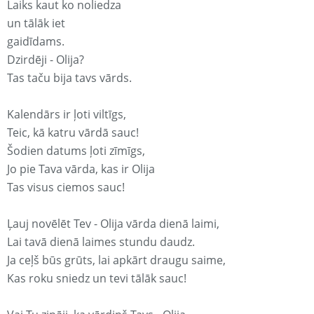
Laiks kaut ko noliedza
un tālāk iet
gaidīdams.
Dzirdēji - Olija?
Tas taču bija tavs vārds.
Kalendārs ir ļoti viltīgs,
Teic, kā katru vārdā sauc!
Šodien datums ļoti zīmīgs,
Jo pie Tava vārda, kas ir Olija
Tas visus ciemos sauc!
Ļauj novēlēt Tev - Olija vārda dienā laimi,
Lai tavā dienā laimes stundu daudz.
Ja ceļš būs grūts, lai apkārt draugu saime,
Kas roku sniedz un tevi tālāk sauc!