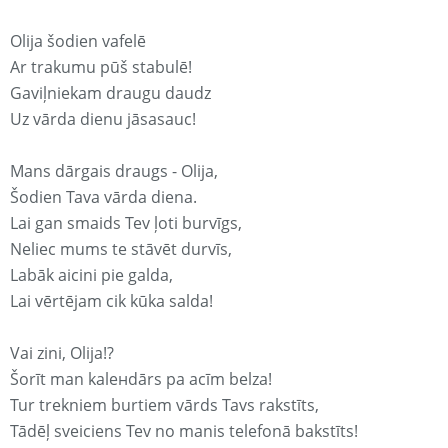
Olija šodien vafelē
Ar trakumu pūš stabulē!
Gaviļniekam draugu daudz
Uz vārda dienu jāsasauc!
Mans dārgais draugs - Olija,
Šodien Tava vārda diena.
Lai gan smaids Tev ļoti burvīgs,
Neliec mums te stāvēt durvīs,
Labāk aicini pie galda,
Lai vērtējam cik kūka salda!
Vai zini, Olija!?
Šorīt man kaleнdārs pa acīm belza!
Tur trekniem burtiem vārds Tavs rakstīts,
Tādēļ sveiciens Tev no manis telefonā bakstīts!