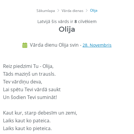
Olija
Sākumlapa
Vārda dienas
Latvijā šis vārds ir
8
cilvēkiem
Olija
Vārda dienu Olija svin -
28. Novembris
Reiz piedzimi Tu - Olija,
Tāds maziņš un trausls.
Tev vārdiņu deva,
Lai spētu Tevi vārdā saukt
Un šodien Tevi sumināt!
Kaut kur, starp debesīm un zemi,
Laiks kaut ko pateica.
Laiks kaut ko pieteica.