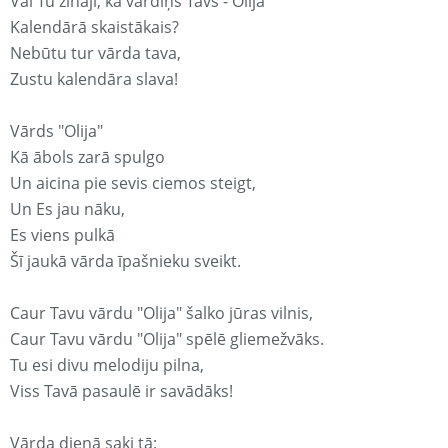
Vai Tu zināji, ka vārdiņš Tavs - Olija
Kalendārā skaistākais?
Nebūtu tur vārda tava,
Zustu kalendāra slava!
Vārds "Olija"
Kā ābols zarā spulgo
Un aicina pie sevis ciemos steigt,
Un Es jau nāku,
Es viens pulkā
Šī jaukā vārda īpašnieku sveikt.
Caur Tavu vārdu "Olija" šalko jūras vilnis,
Caur Tavu vārdu "Olija" spēlē gliemežvāks.
Tu esi divu melodiju pilna,
Viss Tavā pasaulē ir savādāks!
Vārda dienā saki tā: