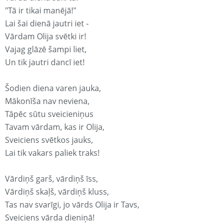
"Tā ir tikai manējā!"
Lai šai dienā jautri iet -
Vārdam Olija svētki ir!
Vajag glāzē šampi liet,
Un tik jautri dancī iet!
Šodien diena varen jauka,
Mākonīša nav neviena,
Tāpēc sūtu sveicieniņus
Tavam vārdam, kas ir Olija,
Sveiciens svētkos jauks,
Lai tik vakars paliek traks!
Vārdiņš garš, vārdiņš īss,
Vārdiņš skaļš, vārdiņš kluss,
Tas nav svarīgi, jo vārds Olija ir Tavs,
Sveiciens vārda dieniņā!