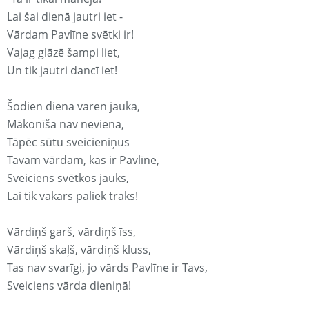
Lai šai dienā jautri iet -
Vārdam Pavlīne svētki ir!
Vajag glāzē šampi liet,
Un tik jautri dancī iet!
Šodien diena varen jauka,
Mākonīša nav neviena,
Tāpēc sūtu sveicieniņus
Tavam vārdam, kas ir Pavlīne,
Sveiciens svētkos jauks,
Lai tik vakars paliek traks!
Vārdiņš garš, vārdiņš īss,
Vārdiņš skaļš, vārdiņš kluss,
Tas nav svarīgi, jo vārds Pavlīne ir Tavs,
Sveiciens vārda dieniņā!