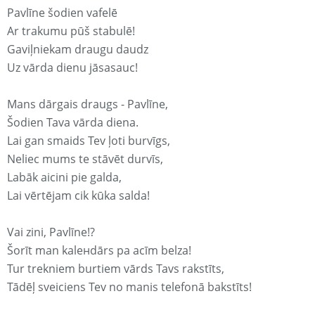
Pavlīne šodien vafelē
Ar trakumu pūš stabulē!
Gaviļniekam draugu daudz
Uz vārda dienu jāsasauc!
Mans dārgais draugs - Pavlīne,
Šodien Tava vārda diena.
Lai gan smaids Tev ļoti burvīgs,
Neliec mums te stāvēt durvīs,
Labāk aicini pie galda,
Lai vērtējam cik kūka salda!
Vai zini, Pavlīne!?
Šorīt man kaleнdārs pa acīm belza!
Tur trekniem burtiem vārds Tavs rakstīts,
Tādēļ sveiciens Tev no manis telefonā bakstīts!