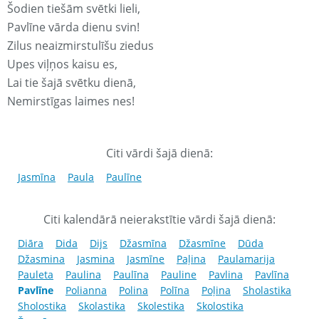
Šodien tiešām svētki lieli,
Pavlīne vārda dienu svin!
Zilus neaizmirstulīšu ziedus
Upes viļņos kaisu es,
Lai tie šajā svētku dienā,
Nemirstīgas laimes nes!
Citi vārdi šajā dienā:
Jasmīna
Paula
Paulīne
Citi kalendārā neierakstītie vārdi šajā dienā:
Diāra
Dida
Dijs
Džasmīna
Džasmīne
Dūda
Džasmina
Jasmina
Jasmīne
Paļina
Paulamarija
Pauleta
Paulina
Paulīna
Pauline
Pavlina
Pavlīna
Pavlīne
Polianna
Polina
Polīna
Poļina
Sholastika
Sholostika
Skolastika
Skolestika
Skolostika