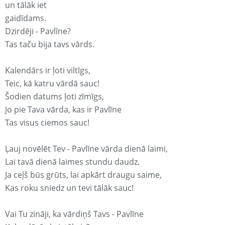
un tālāk iet
gaidīdams.
Dzirdēji - Pavlīne?
Tas taču bija tavs vārds.
Kalendārs ir ļoti viltīgs,
Teic, kā katru vārdā sauc!
Šodien datums ļoti zīmīgs,
Jo pie Tava vārda, kas ir Pavlīne
Tas visus ciemos sauc!
Ļauj novēlēt Tev - Pavlīne vārda dienā laimi,
Lai tavā dienā laimes stundu daudz.
Ja ceļš būs grūts, lai apkārt draugu saime,
Kas roku sniedz un tevi tālāk sauc!
Vai Tu zināji, ka vārdiņš Tavs - Pavlīne