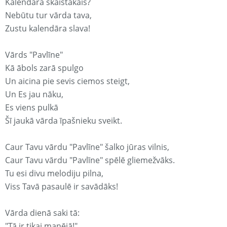
Kalendārā skaistākais?
Nebūtu tur vārda tava,
Zustu kalendāra slava!
Vārds "Pavlīne"
Kā ābols zarā spulgo
Un aicina pie sevis ciemos steigt,
Un Es jau nāku,
Es viens pulkā
Šī jaukā vārda īpašnieku sveikt.
Caur Tavu vārdu "Pavlīne" šalko jūras vilnis,
Caur Tavu vārdu "Pavlīne" spēlē gliemežvāks.
Tu esi divu melodiju pilna,
Viss Tavā pasaulē ir savādāks!
Vārda dienā saki tā:
"Tā ir tikai manējā!"