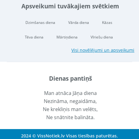
Apsveikumi tuvākajiem svētkiem
Dzimšanas diena
Vārda diena
Kāzas
Tēva diena
Mārtiņdiena
Vīriešu diena
Visi novēlējumi un apsveikumi
Dienas pantiņš
Man atnāca Jāņa diena
Nezināma, negaidāma,
Ne krekliņis man velēts,
Ne snātnite balināta.
2024 © VissNotiek.lv Visas tiesības paturētas.