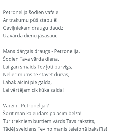
Petronelija šodien vafelē
Ar trakumu pūš stabulē!
Gaviļniekam draugu daudz
Uz vārda dienu jāsasauc!
Mans dārgais draugs - Petronelija,
Šodien Tava vārda diena.
Lai gan smaids Tev ļoti burvīgs,
Neliec mums te stāvēt durvīs,
Labāk aicini pie galda,
Lai vērtējam cik kūka salda!
Vai zini, Petronelija!?
Šorīt man kaleнdārs pa acīm belza!
Tur trekniem burtiem vārds Tavs rakstīts,
Tādēļ sveiciens Tev no manis telefonā bakstīts!