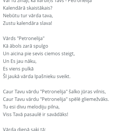
Vai Tu zināji, ka vārdiņš Tavs - Petronelija
Kalendārā skaistākais?
Nebūtu tur vārda tava,
Zustu kalendāra slava!
Vārds "Petronelija"
Kā ābols zarā spulgo
Un aicina pie sevis ciemos steigt,
Un Es jau nāku,
Es viens pulkā
Šī jaukā vārda īpašnieku sveikt.
Caur Tavu vārdu "Petronelija" šalko jūras vilnis,
Caur Tavu vārdu "Petronelija" spēlē gliemežvāks.
Tu esi divu melodiju pilna,
Viss Tavā pasaulē ir savādāks!
Vārda dienā saki tā: