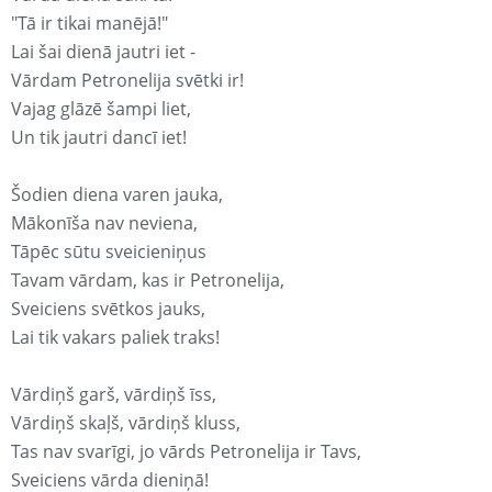
"Tā ir tikai manējā!"
Lai šai dienā jautri iet -
Vārdam Petronelija svētki ir!
Vajag glāzē šampi liet,
Un tik jautri dancī iet!
Šodien diena varen jauka,
Mākonīša nav neviena,
Tāpēc sūtu sveicieniņus
Tavam vārdam, kas ir Petronelija,
Sveiciens svētkos jauks,
Lai tik vakars paliek traks!
Vārdiņš garš, vārdiņš īss,
Vārdiņš skaļš, vārdiņš kluss,
Tas nav svarīgi, jo vārds Petronelija ir Tavs,
Sveiciens vārda dieniņā!