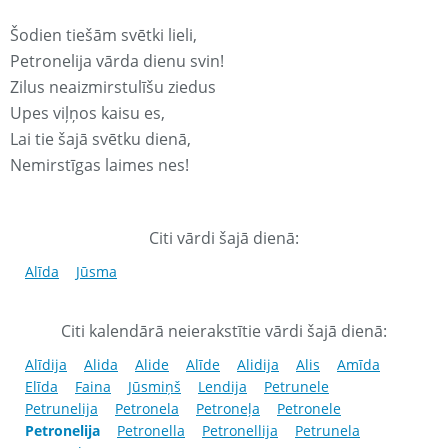
Šodien tiešām svētki lieli,
Petronelija vārda dienu svin!
Zilus neaizmirstulīšu ziedus
Upes viļņos kaisu es,
Lai tie šajā svētku dienā,
Nemirstīgas laimes nes!
Citi vārdi šajā dienā:
Alīda
Jūsma
Citi kalendārā neierakstītie vārdi šajā dienā:
Alīdija
Alida
Alide
Alīde
Alidija
Alis
Amīda
Elīda
Faina
Jūsmiņš
Lendija
Petrunele
Petrunelija
Petronela
Petroneļa
Petronele
Petronelija
Petronella
Petronellija
Petrunela