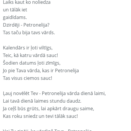
Laiks kaut ko noliedza
un tālāk iet
gaidīdams.
Dzirdēji - Petronelija?
Tas taču bija tavs vārds.
Kalendārs ir ļoti viltīgs,
Teic, kā katru vārdā sauc!
Šodien datums ļoti zīmīgs,
Jo pie Tava vārda, kas ir Petronelija
Tas visus ciemos sauc!
Ļauj novēlēt Tev - Petronelija vārda dienā laimi,
Lai tavā dienā laimes stundu daudz.
Ja ceļš būs grūts, lai apkārt draugu saime,
Kas roku sniedz un tevi tālāk sauc!