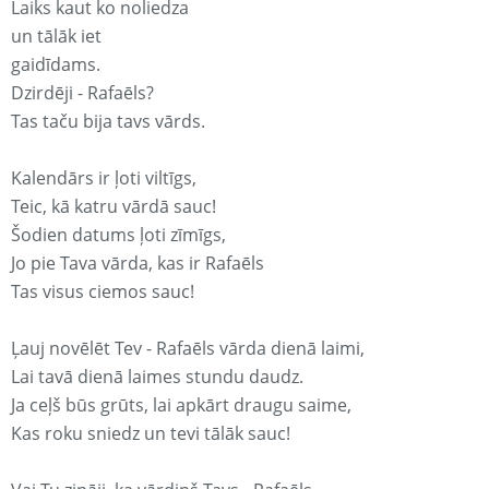
Laiks kaut ko noliedza
un tālāk iet
gaidīdams.
Dzirdēji - Rafaēls?
Tas taču bija tavs vārds.
Kalendārs ir ļoti viltīgs,
Teic, kā katru vārdā sauc!
Šodien datums ļoti zīmīgs,
Jo pie Tava vārda, kas ir Rafaēls
Tas visus ciemos sauc!
Ļauj novēlēt Tev - Rafaēls vārda dienā laimi,
Lai tavā dienā laimes stundu daudz.
Ja ceļš būs grūts, lai apkārt draugu saime,
Kas roku sniedz un tevi tālāk sauc!