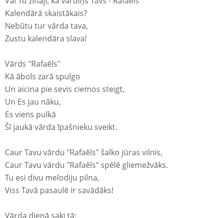
Vai Tu zināji, ka vārdiņš Tavs - Rafaēls
Kalendārā skaistākais?
Nebūtu tur vārda tava,
Zustu kalendāra slava!
Vārds "Rafaēls"
Kā ābols zarā spulgo
Un aicina pie sevis ciemos steigt,
Un Es jau nāku,
Es viens pulkā
Šī jaukā vārda īpašnieku sveikt.
Caur Tavu vārdu "Rafaēls" šalko jūras vilnis,
Caur Tavu vārdu "Rafaēls" spēlē gliemežvāks.
Tu esi divu melodiju pilna,
Viss Tavā pasaulē ir savādāks!
Vārda dienā saki tā: