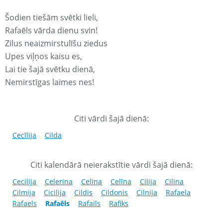
Šodien tiešām svētki lieli,
Rafaēls vārda dienu svin!
Zilus neaizmirstulīšu ziedus
Upes viļņos kaisu es,
Lai tie šajā svētku dienā,
Nemirstīgas laimes nes!
Citi vārdi šajā dienā:
Cecīlija
Cilda
Citi kalendārā neierakstītie vārdi šajā dienā:
Cecilija
Celerina
Celina
Celīna
Cilija
Cilina
Cilmija
Cicilija
Cildis
Cildonis
Cilnija
Rafaela
Rafaels
Rafaēls
Rafails
Rafiks