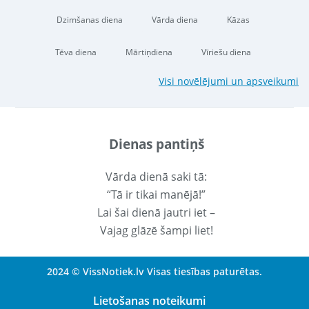
Dzimšanas diena
Vārda diena
Kāzas
Tēva diena
Mārtiņdiena
Vīriešu diena
Visi novēlējumi un apsveikumi
Dienas pantiņš
Vārda dienā saki tā:
“Tā ir tikai manējā!”
Lai šai dienā jautri iet –
Vajag glāzē šampi liet!
2024 © VissNotiek.lv Visas tiesības paturētas.
Lietošanas noteikumi