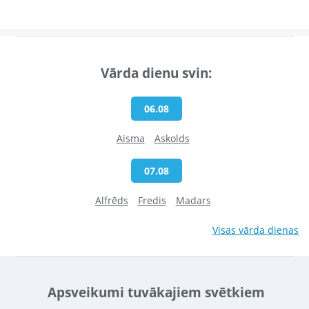
Vārda dienu svin:
06.08
Aisma
Askolds
07.08
Alfrēds
Fredis
Madars
Visas vārda dienas
Apsveikumi tuvākajiem svētkiem