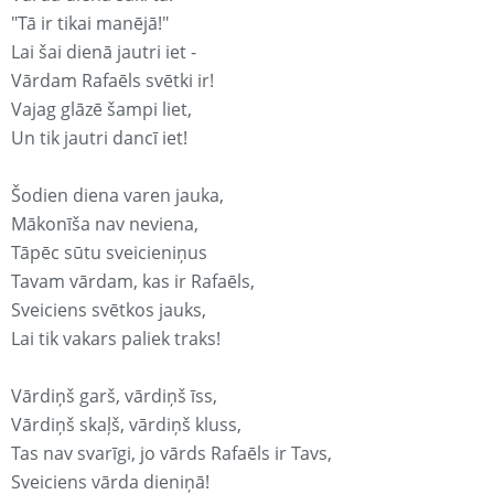
"Tā ir tikai manējā!"
Lai šai dienā jautri iet -
Vārdam Rafaēls svētki ir!
Vajag glāzē šampi liet,
Un tik jautri dancī iet!
Šodien diena varen jauka,
Mākonīša nav neviena,
Tāpēc sūtu sveicieniņus
Tavam vārdam, kas ir Rafaēls,
Sveiciens svētkos jauks,
Lai tik vakars paliek traks!
Vārdiņš garš, vārdiņš īss,
Vārdiņš skaļš, vārdiņš kluss,
Tas nav svarīgi, jo vārds Rafaēls ir Tavs,
Sveiciens vārda dieniņā!