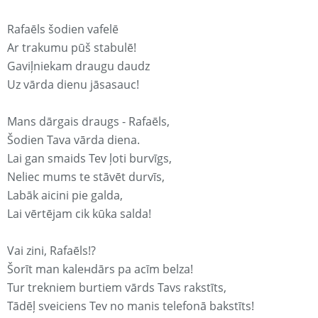
Rafaēls šodien vafelē
Ar trakumu pūš stabulē!
Gaviļniekam draugu daudz
Uz vārda dienu jāsasauc!
Mans dārgais draugs - Rafaēls,
Šodien Tava vārda diena.
Lai gan smaids Tev ļoti burvīgs,
Neliec mums te stāvēt durvīs,
Labāk aicini pie galda,
Lai vērtējam cik kūka salda!
Vai zini, Rafaēls!?
Šorīt man kaleнdārs pa acīm belza!
Tur trekniem burtiem vārds Tavs rakstīts,
Tādēļ sveiciens Tev no manis telefonā bakstīts!