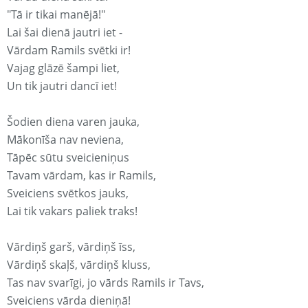
"Tā ir tikai manējā!"
Lai šai dienā jautri iet -
Vārdam Ramils svētki ir!
Vajag glāzē šampi liet,
Un tik jautri dancī iet!
Šodien diena varen jauka,
Mākonīša nav neviena,
Tāpēc sūtu sveicieniņus
Tavam vārdam, kas ir Ramils,
Sveiciens svētkos jauks,
Lai tik vakars paliek traks!
Vārdiņš garš, vārdiņš īss,
Vārdiņš skaļš, vārdiņš kluss,
Tas nav svarīgi, jo vārds Ramils ir Tavs,
Sveiciens vārda dieniņā!