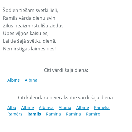
Šodien tiešām svētki lieli,
Ramils vārda dienu svin!
Zilus neaizmirstulīšu ziedus
Upes viļņos kaisu es,
Lai tie šajā svētku dienā,
Nemirstīgas laimes nes!
Citi vārdi šajā dienā:
Albīns
Albīna
Citi kalendārā neierakstītie vārdi šajā dienā:
Alba
Albīne
Albinsa
Albina
Albine
Rameka
Ramērs
Ramils
Ramina
Ramīna
Ramiro