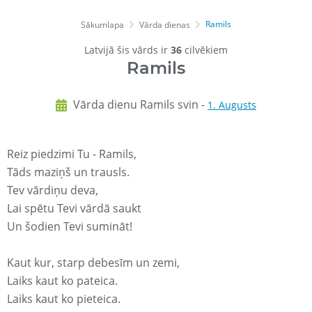
Ramils
Sākumlapa
Vārda dienas
Latvijā šis vārds ir
36
cilvēkiem
Ramils
Vārda dienu Ramils svin -
1. Augusts
Reiz piedzimi Tu - Ramils,
Tāds maziņš un trausls.
Tev vārdiņu deva,
Lai spētu Tevi vārdā saukt
Un šodien Tevi sumināt!
Kaut kur, starp debesīm un zemi,
Laiks kaut ko pateica.
Laiks kaut ko pieteica.