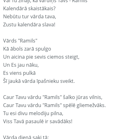
Vai Tu zināji, ka vārdiņš Tavs - Ramils
Kalendārā skaistākais?
Nebūtu tur vārda tava,
Zustu kalendāra slava!
Vārds "Ramils"
Kā ābols zarā spulgo
Un aicina pie sevis ciemos steigt,
Un Es jau nāku,
Es viens pulkā
Šī jaukā vārda īpašnieku sveikt.
Caur Tavu vārdu "Ramils" šalko jūras vilnis,
Caur Tavu vārdu "Ramils" spēlē gliemežvāks.
Tu esi divu melodiju pilna,
Viss Tavā pasaulē ir savādāks!
Vārda dienā saki tā: