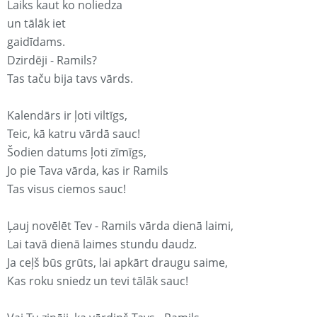
Laiks kaut ko noliedza
un tālāk iet
gaidīdams.
Dzirdēji - Ramils?
Tas taču bija tavs vārds.
Kalendārs ir ļoti viltīgs,
Teic, kā katru vārdā sauc!
Šodien datums ļoti zīmīgs,
Jo pie Tava vārda, kas ir Ramils
Tas visus ciemos sauc!
Ļauj novēlēt Tev - Ramils vārda dienā laimi,
Lai tavā dienā laimes stundu daudz.
Ja ceļš būs grūts, lai apkārt draugu saime,
Kas roku sniedz un tevi tālāk sauc!