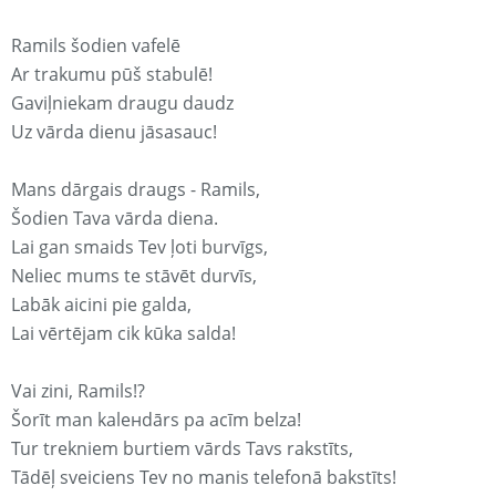
Ramils šodien vafelē
Ar trakumu pūš stabulē!
Gaviļniekam draugu daudz
Uz vārda dienu jāsasauc!
Mans dārgais draugs - Ramils,
Šodien Tava vārda diena.
Lai gan smaids Tev ļoti burvīgs,
Neliec mums te stāvēt durvīs,
Labāk aicini pie galda,
Lai vērtējam cik kūka salda!
Vai zini, Ramils!?
Šorīt man kaleнdārs pa acīm belza!
Tur trekniem burtiem vārds Tavs rakstīts,
Tādēļ sveiciens Tev no manis telefonā bakstīts!