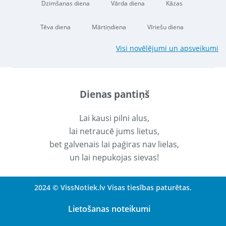
Dzimšanas diena
Vārda diena
Kāzas
Tēva diena
Mārtiņdiena
Vīriešu diena
Visi novēlējumi un apsveikumi
Dienas pantiņš
Lai kausi pilni alus,
lai netraucē jums lietus,
bet galvenais lai paģiras nav lielas,
un lai nepukojas sievas!
2024 © VissNotiek.lv Visas tiesības paturētas.
Lietošanas noteikumi