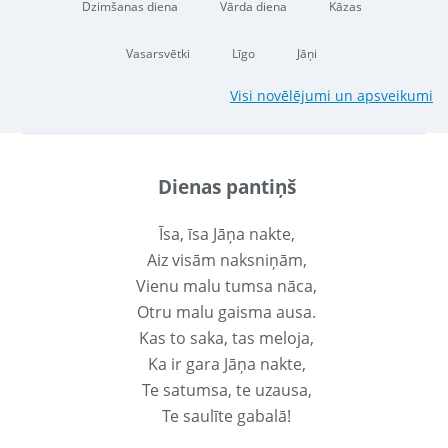
Dzimšanas diena
Vārda diena
Kāzas
Vasarsvētki
Līgo
Jāņi
Visi novēlējumi un apsveikumi
Dienas pantiņš
Īsa, īsa Jāņa nakte,
Aiz visām naksniņām,
Vienu malu tumsa nāca,
Otru malu gaisma ausa.
Kas to saka, tas meloja,
Ka ir gara Jāņa nakte,
Te satumsa, te uzausa,
Te saulīte gabalā!