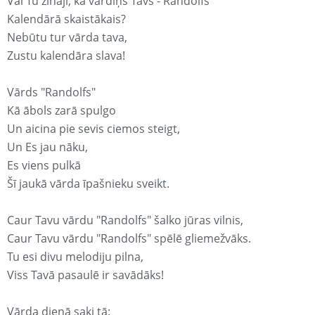
Vai Tu zināji, ka vārdiņš Tavs - Randolfs
Kalendārā skaistākais?
Nebūtu tur vārda tava,
Zustu kalendāra slava!
Vārds "Randolfs"
Kā ābols zarā spulgo
Un aicina pie sevis ciemos steigt,
Un Es jau nāku,
Es viens pulkā
Šī jaukā vārda īpašnieku sveikt.
Caur Tavu vārdu "Randolfs" šalko jūras vilnis,
Caur Tavu vārdu "Randolfs" spēlē gliemežvāks.
Tu esi divu melodiju pilna,
Viss Tavā pasaulē ir savādāks!
Vārda dienā saki tā: