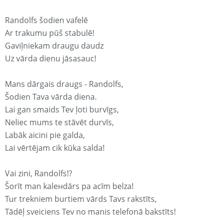
Randolfs šodien vafelē
Ar trakumu pūš stabulē!
Gaviļniekam draugu daudz
Uz vārda dienu jāsasauc!
Mans dārgais draugs - Randolfs,
Šodien Tava vārda diena.
Lai gan smaids Tev ļoti burvīgs,
Neliec mums te stāvēt durvīs,
Labāk aicini pie galda,
Lai vērtējam cik kūka salda!
Vai zini, Randolfs!?
Šorīt man kaleнdārs pa acīm belza!
Tur trekniem burtiem vārds Tavs rakstīts,
Tādēļ sveiciens Tev no manis telefonā bakstīts!