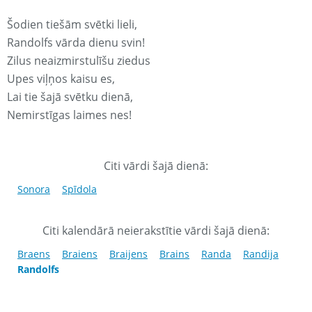
Šodien tiešām svētki lieli,
Randolfs vārda dienu svin!
Zilus neaizmirstulīšu ziedus
Upes viļņos kaisu es,
Lai tie šajā svētku dienā,
Nemirstīgas laimes nes!
Citi vārdi šajā dienā:
Sonora
Spīdola
Citi kalendārā neierakstītie vārdi šajā dienā:
Braens
Braiens
Braijens
Brains
Randa
Randija
Randolfs