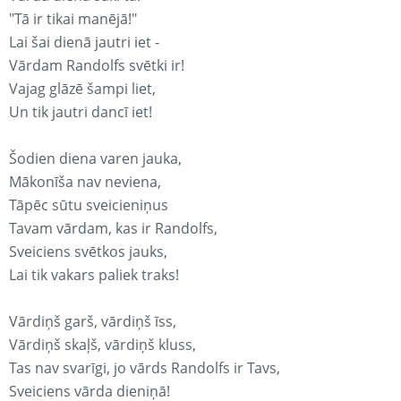
"Tā ir tikai manējā!"
Lai šai dienā jautri iet -
Vārdam Randolfs svētki ir!
Vajag glāzē šampi liet,
Un tik jautri dancī iet!
Šodien diena varen jauka,
Mākonīša nav neviena,
Tāpēc sūtu sveicieniņus
Tavam vārdam, kas ir Randolfs,
Sveiciens svētkos jauks,
Lai tik vakars paliek traks!
Vārdiņš garš, vārdiņš īss,
Vārdiņš skaļš, vārdiņš kluss,
Tas nav svarīgi, jo vārds Randolfs ir Tavs,
Sveiciens vārda dieniņā!