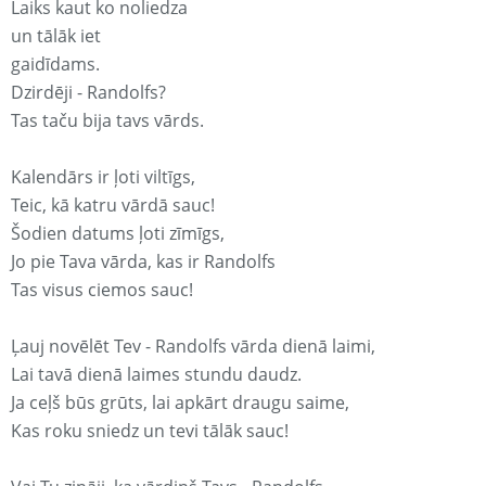
Laiks kaut ko noliedza
un tālāk iet
gaidīdams.
Dzirdēji - Randolfs?
Tas taču bija tavs vārds.
Kalendārs ir ļoti viltīgs,
Teic, kā katru vārdā sauc!
Šodien datums ļoti zīmīgs,
Jo pie Tava vārda, kas ir Randolfs
Tas visus ciemos sauc!
Ļauj novēlēt Tev - Randolfs vārda dienā laimi,
Lai tavā dienā laimes stundu daudz.
Ja ceļš būs grūts, lai apkārt draugu saime,
Kas roku sniedz un tevi tālāk sauc!