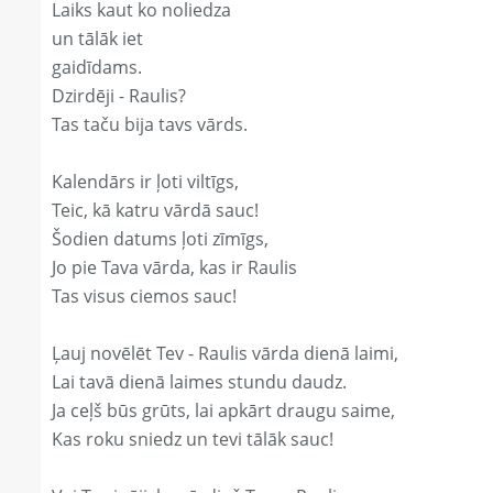
Laiks kaut ko noliedza
un tālāk iet
gaidīdams.
Dzirdēji - Raulis?
Tas taču bija tavs vārds.
Kalendārs ir ļoti viltīgs,
Teic, kā katru vārdā sauc!
Šodien datums ļoti zīmīgs,
Jo pie Tava vārda, kas ir Raulis
Tas visus ciemos sauc!
Ļauj novēlēt Tev - Raulis vārda dienā laimi,
Lai tavā dienā laimes stundu daudz.
Ja ceļš būs grūts, lai apkārt draugu saime,
Kas roku sniedz un tevi tālāk sauc!