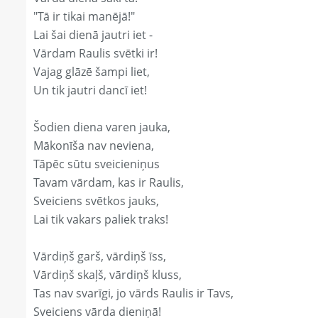
"Tā ir tikai manējā!"
Lai šai dienā jautri iet -
Vārdam Raulis svētki ir!
Vajag glāzē šampi liet,
Un tik jautri dancī iet!
Šodien diena varen jauka,
Mākonīša nav neviena,
Tāpēc sūtu sveicieniņus
Tavam vārdam, kas ir Raulis,
Sveiciens svētkos jauks,
Lai tik vakars paliek traks!
Vārdiņš garš, vārdiņš īss,
Vārdiņš skaļš, vārdiņš kluss,
Tas nav svarīgi, jo vārds Raulis ir Tavs,
Sveiciens vārda dieniņā!