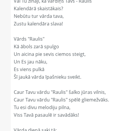
Vai Tu zināji, ka vārdiņš Tavs - Raulis
Kalendārā skaistākais?
Nebūtu tur vārda tava,
Zustu kalendāra slava!
Vārds "Raulis"
Kā ābols zarā spulgo
Un aicina pie sevis ciemos steigt,
Un Es jau nāku,
Es viens pulkā
Šī jaukā vārda īpašnieku sveikt.
Caur Tavu vārdu "Raulis" šalko jūras vilnis,
Caur Tavu vārdu "Raulis" spēlē gliemežvāks.
Tu esi divu melodiju pilna,
Viss Tavā pasaulē ir savādāks!
Vārda dienā saki tā: