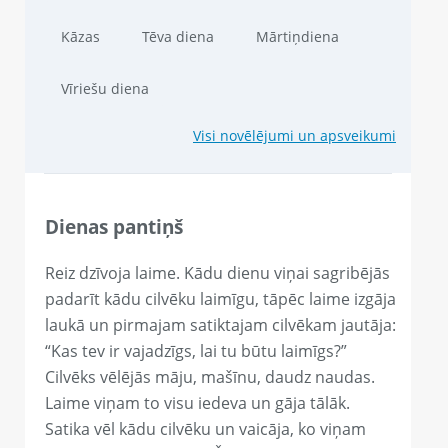
Kāzas
Tēva diena
Mārtiņdiena
Vīriešu diena
Visi novēlējumi un apsveikumi
Dienas pantiņš
Reiz dzīvoja laime. Kādu dienu viņai sagribējās
padarīt kādu cilvēku laimīgu, tāpēc laime izgāja
laukā un pirmajam satiktajam cilvēkam jautāja:
“Kas tev ir vajadzīgs, lai tu būtu laimīgs?”
Cilvēks vēlējās māju, mašīnu, daudz naudas.
Laime viņam to visu iedeva un gāja tālāk.
Satika vēl kādu cilvēku un vaicāja, ko viņam