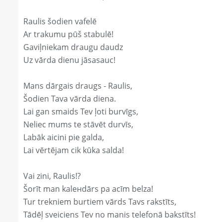
Raulis šodien vafelē
Ar trakumu pūš stabulē!
Gaviļniekam draugu daudz
Uz vārda dienu jāsasauc!
Mans dārgais draugs - Raulis,
Šodien Tava vārda diena.
Lai gan smaids Tev ļoti burvīgs,
Neliec mums te stāvēt durvīs,
Labāk aicini pie galda,
Lai vērtējam cik kūka salda!
Vai zini, Raulis!?
Šorīt man kaleнdārs pa acīm belza!
Tur trekniem burtiem vārds Tavs rakstīts,
Tādēļ sveiciens Tev no manis telefonā bakstīts!