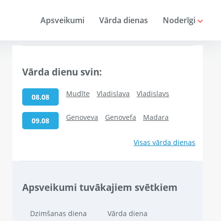
Apsveikumi
Vārda dienas
Noderīgi
Vārda dienu svin:
Mudīte
Vladislava
Vladislavs
08.08
Genoveva
Genovefa
Madara
09.08
Visas vārda dienas
Apsveikumi tuvākajiem svētkiem
Dzimšanas diena
Vārda diena