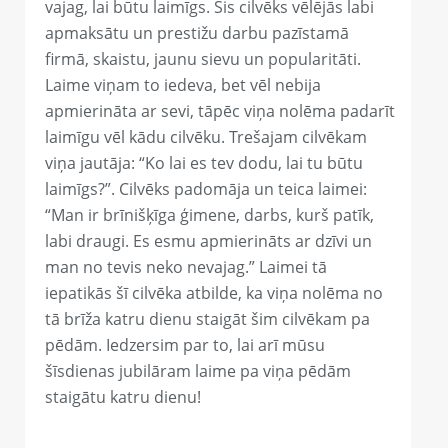
vajag, lai būtu laimīgs. Šis cilvēks vēlējās labi
apmaksātu un prestižu darbu pazīstamā
firmā, skaistu, jaunu sievu un popularitāti.
Laime viņam to iedeva, bet vēl nebija
apmierināta ar sevi, tāpēc viņa nolēma padarīt
laimīgu vēl kādu cilvēku. Trešajam cilvēkam
viņa jautāja: “Ko lai es tev dodu, lai tu būtu
laimīgs?”. Cilvēks padomāja un teica laimei:
“Man ir brīnišķīga ģimene, darbs, kurš patīk,
labi draugi. Es esmu apmierināts ar dzīvi un
man no tevis neko nevajag.” Laimei tā
iepatikās šī cilvēka atbilde, ka viņa nolēma no
tā brīža katru dienu staigāt šim cilvēkam pa
pēdām. Iedzersim par to, lai arī mūsu
šīsdienas jubilāram laime pa viņa pēdām
staigātu katru dienu!