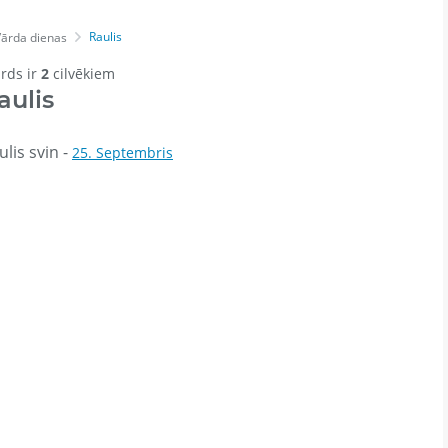
Raulis
Vārda dienas
ārds ir
2
cilvēkiem
aulis
lis svin -
25. Septembris