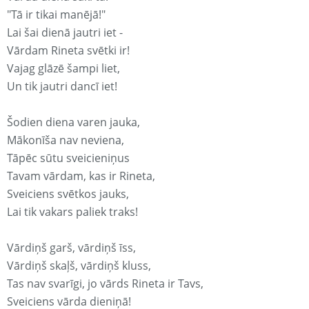
"Tā ir tikai manējā!"
Lai šai dienā jautri iet -
Vārdam Rineta svētki ir!
Vajag glāzē šampi liet,
Un tik jautri dancī iet!
Šodien diena varen jauka,
Mākonīša nav neviena,
Tāpēc sūtu sveicieniņus
Tavam vārdam, kas ir Rineta,
Sveiciens svētkos jauks,
Lai tik vakars paliek traks!
Vārdiņš garš, vārdiņš īss,
Vārdiņš skaļš, vārdiņš kluss,
Tas nav svarīgi, jo vārds Rineta ir Tavs,
Sveiciens vārda dieniņā!