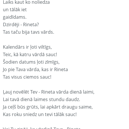
Laiks kaut ko noliedza
un tālāk iet
gaidīdams.
Dzirdēji - Rineta?
Tas taču bija tavs vārds.
Kalendārs ir ļoti viltīgs,
Teic, kā katru vārdā sauc!
Šodien datums ļoti zīmīgs,
Jo pie Tava vārda, kas ir Rineta
Tas visus ciemos sauc!
Ļauj novēlēt Tev - Rineta vārda dienā laimi,
Lai tavā dienā laimes stundu daudz.
Ja ceļš būs grūts, lai apkārt draugu saime,
Kas roku sniedz un tevi tālāk sauc!