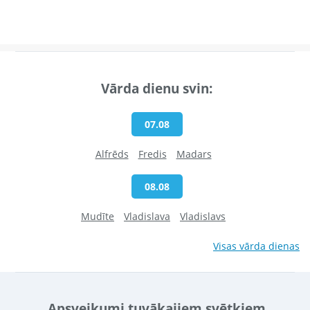
Vārda dienu svin:
07.08
Alfrēds
Fredis
Madars
08.08
Mudīte
Vladislava
Vladislavs
Visas vārda dienas
Apsveikumi tuvākajiem svētkiem