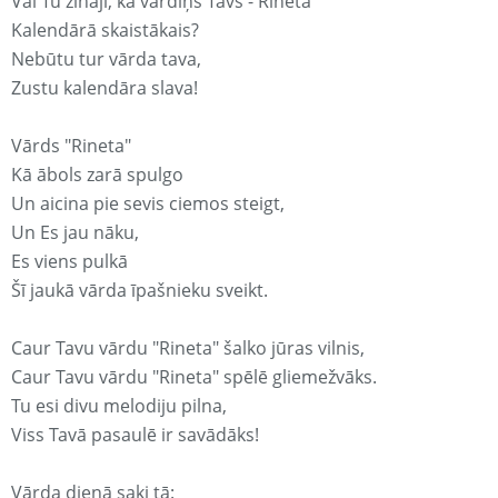
Vai Tu zināji, ka vārdiņš Tavs - Rineta
Kalendārā skaistākais?
Nebūtu tur vārda tava,
Zustu kalendāra slava!
Vārds "Rineta"
Kā ābols zarā spulgo
Un aicina pie sevis ciemos steigt,
Un Es jau nāku,
Es viens pulkā
Šī jaukā vārda īpašnieku sveikt.
Caur Tavu vārdu "Rineta" šalko jūras vilnis,
Caur Tavu vārdu "Rineta" spēlē gliemežvāks.
Tu esi divu melodiju pilna,
Viss Tavā pasaulē ir savādāks!
Vārda dienā saki tā: