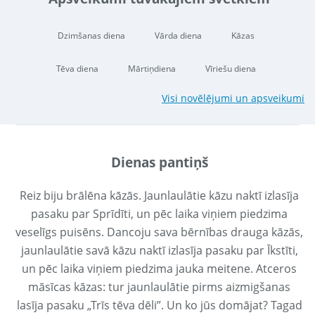
Dzimšanas diena
Vārda diena
Kāzas
Tēva diena
Mārtiņdiena
Vīriešu diena
Visi novēlējumi un apsveikumi
Dienas pantiņš
Reiz biju brālēna kāzās. Jaunlaulātie kāzu naktī izlasīja
pasaku par Sprīdīti, un pēc laika viņiem piedzima
veselīgs puisēns. Dancoju sava bērnības drauga kāzās,
jaunlaulātie savā kāzu naktī izlasīja pasaku par Īkstīti,
un pēc laika viņiem piedzima jauka meitene. Atceros
māsīcas kāzas: tur jaunlaulātie pirms aizmigšanas
lasīja pasaku „Trīs tēva dēli”. Un ko jūs domājat? Tagad