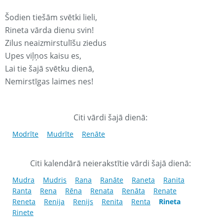
Šodien tiešām svētki lieli,
Rineta vārda dienu svin!
Zilus neaizmirstulīšu ziedus
Upes viļņos kaisu es,
Lai tie šajā svētku dienā,
Nemirstīgas laimes nes!
Citi vārdi šajā dienā:
Modrīte
Mudrīte
Renāte
Citi kalendārā neierakstītie vārdi šajā dienā:
Mudra
Mudris
Rana
Ranāte
Raneta
Ranita
Ranta
Rena
Rēna
Renata
Renāta
Renate
Reneta
Renija
Renijs
Renita
Renta
Rineta
Rinete